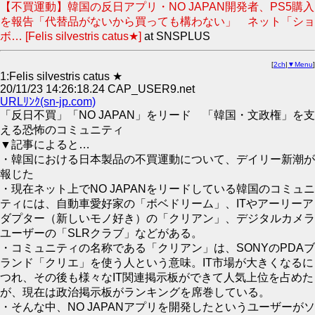
【不買運動】韓国の反日アプリ・NO JAPAN開発者、PS5購入
を報告「代替品がないから買っても構わない」 ネット「ショ
ボ… [Felis silvestris catus★]
at SNSPLUS
[
2ch
|
▼Menu
]
1:Felis silvestris catus ★
20/11/23 14:26:18.24 CAP_USER9.net
URLﾘﾝｸ(sn-jp.com)
「反日不買」「NO JAPAN」をリード 「韓国・文政権」を支
える恐怖のコミュニティ
▼記事によると…
・韓国における日本製品の不買運動について、デイリー新潮が
報じた
・現在ネット上でNO JAPANをリードしている韓国のコミュニ
ティには、自動車愛好家の「ボベドリーム」、ITやアーリーア
ダプター（新しいモノ好き）の「クリアン」、デジタルカメラ
ユーザーの「SLRクラブ」などがある。
・コミュニティの名称である「クリアン」は、SONYのPDAブ
ランド「クリエ」を使う人という意味。IT市場が大きくなるに
つれ、その後も様々なIT関連掲示板ができて人気上位を占めた
が、現在は政治掲示板がランキングを席巻している。
・そんな中、NO JAPANアプリを開発したというユーザーがソ