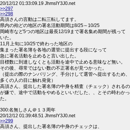
20/12/12 01:33:09.19 JhmsIY3J0.net
>>297
>>298
高須さんの言動は二転三転してます。
県内の殆どの地区の署名活動期間は8/25～10/25
岡崎市など5つの地区は最長12/19まで署名集め期間が残って
いた。
11月上旬に10/25で終わった地区の
集まった署名簿を各地の選管に提出する段になって
急に署名活動を止めると言い出した。
目標数に到達しなくとも活動を途中で止める意味など無い。
その後、尋常ではない数の不正署名が見つかった。
（提出の際のナンバリング、手分けして選管へ提出するため、
多くの人の目に触れ発覚）
高須さん、提出した署名簿の中身を精査（チェック）されるの
が嫌で、途中で活動をやめるといいだした、、とその時わかっ
た。
300:名無しさん＠１３周年
20/12/12 01:39:48.51 JhmsIY3J0.net
>>299
高須さん、提出した署名簿の中身のチェックは、