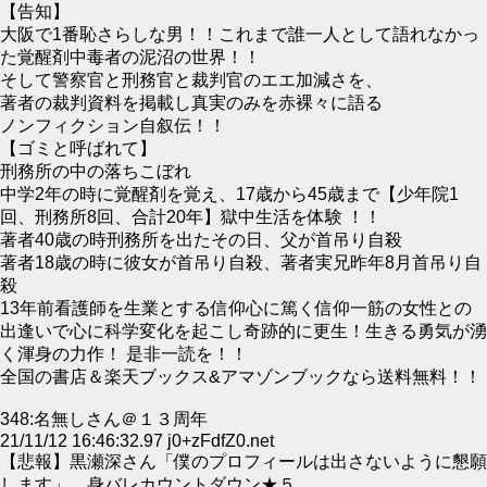
【告知】
大阪で1番恥さらしな男！！これまで誰一人として語れなかっ
た覚醒剤中毒者の泥沼の世界！！
そして警察官と刑務官と裁判官のエエ加減さを、
著者の裁判資料を掲載し真実のみを赤裸々に語る
ノンフィクション自叙伝！！
【ゴミと呼ばれて】
刑務所の中の落ちこぼれ
中学2年の時に覚醒剤を覚え、17歳から45歳まで【少年院1
回、刑務所8回、合計20年】獄中生活を体験 ！！
著者40歳の時刑務所を出たその日、父が首吊り自殺
著者18歳の時に彼女が首吊り自殺、著者実兄昨年8月首吊り自
殺
13年前看護師を生業とする信仰心に篤く信仰一筋の女性との
出逢いで心に科学変化を起こし奇跡的に更生！生きる勇気が湧
く渾身の力作！ 是非一読を！！
全国の書店＆楽天ブックス&アマゾンブックなら送料無料！！
348:名無しさん＠１３周年
21/11/12 16:46:32.97 j0+zFdfZ0.net
【悲報】黒瀬深さん「僕のプロフィールは出さないように懇願
します」 身バレカウントダウン★５