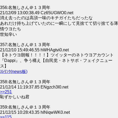
356:名無しさん＠１３周年
21/12/09 13:00:38.49 Cz65UGWO0.net
消え去ったのは高須一味のキチガイたちだったな
あれだけ持ち上げていたのに一瞬にして見捨てて切り捨てる薄
情ウヨたち
世知辛い
357:名無しさん＠１３周年
21/12/10 15:49:46.55 hWHAgtvi0.net
【ネトウヨ朗報！！！！】ツイッターのネトウヨアカウント
『Dappi』、争う構え【自民党・ネトサポ・フェイクニュー
ス】
ｽﾚﾘﾝｸ(news板)
358:名無しさん＠１３周年
21/12/14 11:19:37.85 ENgzch3I0.net
>>251
恥ずかしいね君
359:名無しさん＠１３周年
21/12/15 10:28:43.35 hINiqwWK0.net
>>115