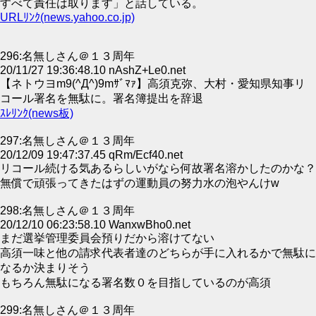
すべて責任は取ります」と話している。
URLﾘﾝｸ(news.yahoo.co.jp)
296:名無しさん＠１３周年
20/11/27 19:36:48.10 nAshZ+Le0.net
【ネトウヨm9(^Д^)9mｻﾞﾏｧ】高須克弥、大村・愛知県知事リ
コール署名を無駄に。署名簿提出を辞退
ｽﾚﾘﾝｸ(news板)
297:名無しさん＠１３周年
20/12/09 19:47:37.45 qRm/Ecf40.net
リコール続ける気あるらしいがなら何故署名溶かしたのかな？
無償で頑張ってきたはずの運動員の努力水の泡やんけw
298:名無しさん＠１３周年
20/12/10 06:23:58.10 WanxwBho0.net
まだ選挙管理委員会預りだから溶けてない
高須一味と他の請求代表者達のどちらが手に入れるかで無駄に
なるか決まりそう
もちろん無駄になる署名数０を目指しているのが高須
299:名無しさん＠１３周年