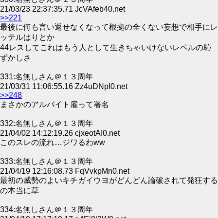
21/03/23 22:37:35.71 JcVAfeb40.net
>>221
最後に何も言い返せなくなって根拠の全くない妄想で相手にレ
ッテルはりとか
44レスしてこれはもう人として生きちゃいけないレベルの恥
ずかしさ
331:名無しさん＠１３周年
21/03/31 11:06:55.16 Zz4uDNpI0.net
>>248
まさかのアルバイト雇って署名
332:名無しさん＠１３周年
21/04/02 14:12:19.26 cjxeotAI0.net
このスレの流れ…ジワるわww
333:名無しさん＠１３周年
21/04/19 12:16:08.73 FqVvkpMn0.net
最初の威勢のよいキチガイウヨがどんどん論破されて発狂する
の本当に草
334:名無しさん＠１３周年