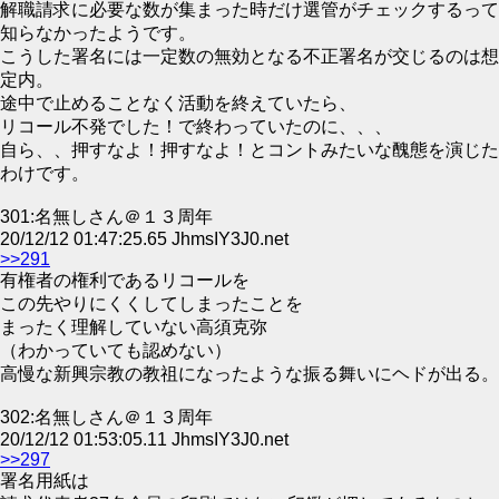
解職請求に必要な数が集まった時だけ選管がチェックするって
知らなかったようです。
こうした署名には一定数の無効となる不正署名が交じるのは想
定内。
途中で止めることなく活動を終えていたら、
リコール不発でした！で終わっていたのに、、、
自ら、、押すなよ！押すなよ！とコントみたいな醜態を演じた
わけです。
301:名無しさん＠１３周年
20/12/12 01:47:25.65 JhmsIY3J0.net
>>291
有権者の権利であるリコールを
この先やりにくくしてしまったことを
まったく理解していない高須克弥
（わかっていても認めない）
高慢な新興宗教の教祖になったような振る舞いにヘドが出る。
302:名無しさん＠１３周年
20/12/12 01:53:05.11 JhmsIY3J0.net
>>297
署名用紙は