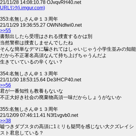
21/11/28 14:08:10.78 OJvqvRH40.net
URLﾘﾝｸ(i.imgur.com)
353:名無しさん＠１３周年
21/11/29 19:36:55.27 OWNNdfwi0.net
>>55
書類出したら受理はされる捜査するかは別
当然警察は捜査しませんでしたね
そんな簡単なデマに騙されてはしゃいじゃう小学生並みの知能
だから不正署名高須なんて持ち上げちゃうんだよ
生きていているの辛くない？
354:名無しさん＠１３周年
21/11/30 18:53:15.64 De3/HCP40.net
>>56
君が一番知性も教養もないな
不正大好き社会の廃棄物高須一味だからしょうがないか
355:名無しさん＠１３周年
21/12/09 07:46:11.41 N3f1vgvb0.net
>>38
嘘つきダブスタの高須に1ミリも疑問を感じない大クズレイシ
スト君息している？