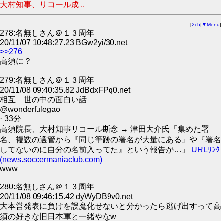
大村知事、リコール成 ..
[
2ch
|
▼Menu
]
278:名無しさん＠１３周年
20/11/07 10:48:27.23 BGw2yi/30.net
>>276
高須に？
279:名無しさん＠１３周年
20/11/08 09:40:35.82 JdBdxFPq0.net
相互 世の中の面白い話
@wonderfulegao
· 33分
高須院長、大村知事リコール断念 → 津田大介氏「集めた署
名、複数の選管から『同じ筆跡の署名が大量にある』や『署名
してないのに自分の名前入ってた』という報告が…」
URLﾘﾝｸ
(news.soccermaniaclub.com)
www
280:名無しさん＠１３周年
20/11/08 09:46:15.42 dyWyDB9v0.net
大本営発表に負けを誤魔化せないと分かったら逃げ出すって高
須の好きな旧日本軍と一緒やなw