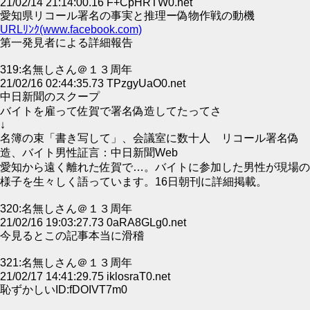
21/02/14 21:14:00.16 F+CpHRTW0.net
愛知県リコール署名の事実と推理ー偽物作戦の動機
URLﾘﾝｸ(www.facebook.com)
第一発見者による詳細報告
319:名無しさん＠１３周年
21/02/16 02:44:35.73 TPzgyUaO0.net
中日新聞のスクープ
バイトを雇って佐賀で署名偽造してたってさ
↓
名簿の束「書き写して」、会議室に数十人 リコール署名偽
造、バイト男性証言：中日新聞Web
愛知から遠く離れた佐賀で…。バイトに参加した男性が現場の
様子を生々しく語っています。16日朝刊に詳細掲載。
320:名無しさん＠１３周年
21/02/16 19:03:27.73 0aRA8GLg0.net
今見るとこの記事本当に滑稽
321:名無しさん＠１３周年
21/02/17 14:41:29.75 iklosraT0.net
恥ずかしいID:fDOIVT7m0