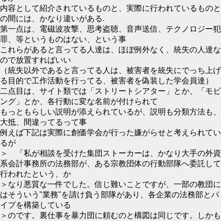
内容として紹介されているものと、実際に行われているものと
の間には、かなり違いがある.
第一点は、電磁波攻撃、思考盗聴、音声送信、テクノロジー犯
罪、等というものはない、という事
これらがあると言ってる人達は、ほぼ例外なく、統失の人達な
ので放置すればいい
（統失以外であると言ってる人は、被害者を統失にでっち上げ
る目的で工作活動を行ってる、被害者を偽装した学会員達）
二点目は、サイト類では「ストリートシアター」とか、「モビ
ング」とか、各行動に変な名前が付けられて
もっともらしい説明が添えられているが、説明も分類方法も、
大抵、間違ってるって事
例えば下記は実際に創価学会が行った嫌がらせと考えられてい
るが
＞ 「私が相談を受けた集団ストーカーは、かなり大手の外資
系会計事務所の法務部が、ある宗教団体の行動部隊へ委託して
行われたという、か
＞なり悪質な一件でした。信じ難いことですが、一部の教団に
はそういう"業務"を請け負う部隊があり、各企業の法務部とパ
イプを構築している
＞のです。裏仕事を暴力団に頼むのと構図は同じです。しかも