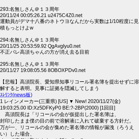
293:名無しさん＠１３周年
20/11/24 00:05:26.21 u2475C4Z0.net
運動員がデマ十八番のネトウヨなんだから実数は1/10程度に見
積もっとけよw
294:名無しさん＠１３周年
20/11/25 20:53:59.92 QgAvgIyu0.net
不正バレ高須ちゃんの方が消え去る目前
295:名無しさん＠１３周年
20/11/27 19:08:05.56 8OBOXPDv0.net
【悲報】高須院長、愛知県知事リコール署名簿を提出せずに溶
解すると表明。見事に証拠を隠滅してしまう
ｽﾚﾘﾝｸ(news板)
1 レインメーカー(三重県) [US] ▼ New! 2020/11/27(金)
19:03:25.00 ID:Xz5DFKyP0 BE:?-2BP(2000) [1回目]
高須院長は「リコールの会が仮提出した署名簿は、
封印したまま僕の目の前で溶解液に入れて破棄する方針だ。
万が一、リコールの会が集めた署名簿の情報が漏洩（ろうえ
い）した場合、