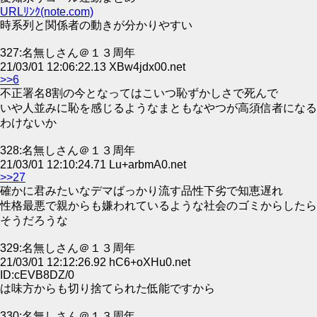
URLﾘﾝｸ(note.com)
時系列と関係者の動きが分かりやすい
327:名無しさん＠１３周年
21/03/01 12:06:22.13 XBw4jdx00.net
>>6
不正署名8割の今となってはこいつ恥ずかしさで死んで
いや人並みに恥を感じるようなまともなやつが高須信者になる
わけないか
328:名無しさん＠１３周年
21/03/01 12:10:24.71 Lu+arbmA0.net
>>27
確かに君みたいなデマばっかり流す品性下劣で知恵遅れ
性格最悪で親からも嫌われているような社会のゴミからしたら
そうだろうな
329:名無しさん＠１３周年
21/03/01 12:12:26.92 hC6+oXHu0.net
ID:cEVB8DZ/0
は味方からも切り捨てられた低能ですから
330:名無しさん＠１３周年