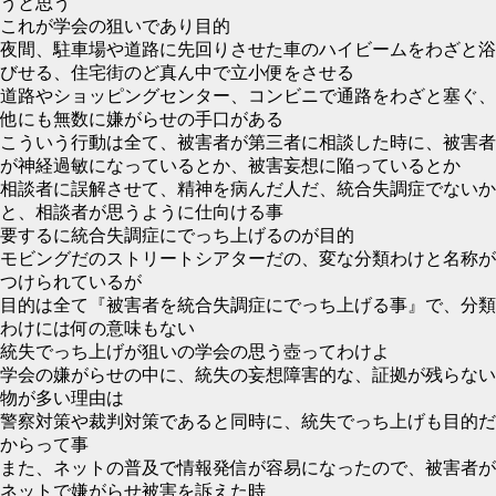
うと思う
これが学会の狙いであり目的
夜間、駐車場や道路に先回りさせた車のハイビームをわざと浴
びせる、住宅街のど真ん中で立小便をさせる
道路やショッピングセンター、コンビニで通路をわざと塞ぐ、
他にも無数に嫌がらせの手口がある
こういう行動は全て、被害者が第三者に相談した時に、被害者
が神経過敏になっているとか、被害妄想に陥っているとか
相談者に誤解させて、精神を病んだ人だ、統合失調症でないか
と、相談者が思うように仕向ける事
要するに統合失調症にでっち上げるのが目的
モビングだのストリートシアターだの、変な分類わけと名称が
つけられているが
目的は全て『被害者を統合失調症にでっち上げる事』で、分類
わけには何の意味もない
統失でっち上げが狙いの学会の思う壺ってわけよ
学会の嫌がらせの中に、統失の妄想障害的な、証拠が残らない
物が多い理由は
警察対策や裁判対策であると同時に、統失でっち上げも目的だ
からって事
また、ネットの普及で情報発信が容易になったので、被害者が
ネットで嫌がらせ被害を訴えた時