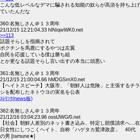
こんな低レベルなデマに騙される知能の奴らが高須を持ち上げ
ていたんだな
360:名無しさん＠１３周年
21/12/15 12:21:04.33 hINiqwWK0.net
>>113
話題そらしを指摘されて
ボクチンを馬鹿にするやつは左翼
自民を応援している僕は勝ち組
とか更なる話題そらし言い出すの本当に頭悪い
361:名無しさん＠１３周年
21/12/15 21:00:04.66 hMDGSrnX0.net
【ヘイトスピーチ】大阪市、「朝鮮人は危険」と主張するチラ
シを配布したネトウヨの実名を公表
ｽﾚﾘﾝｸ(news板)
362:名無しさん＠１３周年
21/12/16 03:04:23.96 osstJWG/0.net
【社会】朝鮮人差別のネット書き込み、特定し賠償請求へ…在
日女性にしつこくヘイト、自称「ハゲタカ鷲津政彦」 40代
の男 [ramune★]