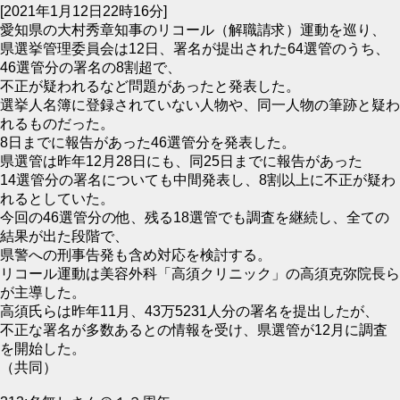
[2021年1月12日22時16分]
愛知県の大村秀章知事のリコール（解職請求）運動を巡り、
県選挙管理委員会は12日、署名が提出された64選管のうち、
46選管分の署名の8割超で、
不正が疑われるなど問題があったと発表した。
選挙人名簿に登録されていない人物や、同一人物の筆跡と疑わ
れるものだった。
8日までに報告があった46選管分を発表した。
県選管は昨年12月28日にも、同25日までに報告があった
14選管分の署名についても中間発表し、8割以上に不正が疑わ
れるとしていた。
今回の46選管分の他、残る18選管でも調査を継続し、全ての
結果が出た段階で、
県警への刑事告発も含め対応を検討する。
リコール運動は美容外科「高須クリニック」の高須克弥院長ら
が主導した。
高須氏らは昨年11月、43万5231人分の署名を提出したが、
不正な署名が多数あるとの情報を受け、県選管が12月に調査
を開始した。
（共同）