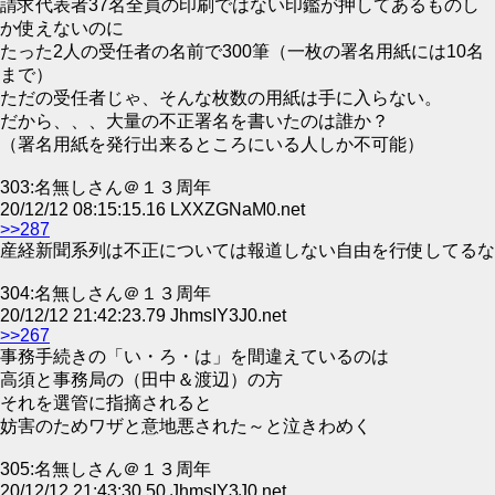
請求代表者37名全員の印刷ではない印鑑が押してあるものし
か使えないのに
たった2人の受任者の名前で300筆（一枚の署名用紙には10名
まで）
ただの受任者じゃ、そんな枚数の用紙は手に入らない。
だから、、、大量の不正署名を書いたのは誰か？
（署名用紙を発行出来るところにいる人しか不可能）
303:名無しさん＠１３周年
20/12/12 08:15:15.16 LXXZGNaM0.net
>>287
産経新聞系列は不正については報道しない自由を行使してるな
304:名無しさん＠１３周年
20/12/12 21:42:23.79 JhmsIY3J0.net
>>267
事務手続きの「い・ろ・は」を間違えているのは
高須と事務局の（田中＆渡辺）の方
それを選管に指摘されると
妨害のためワザと意地悪された～と泣きわめく
305:名無しさん＠１３周年
20/12/12 21:43:30.50 JhmsIY3J0.net