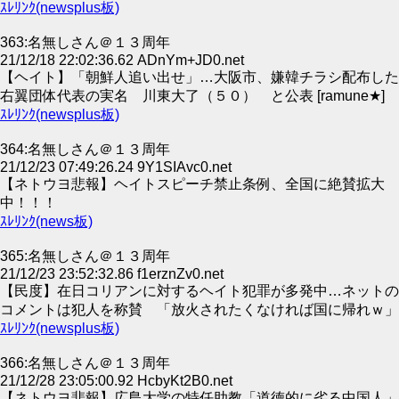
ｽﾚﾘﾝｸ(newsplus板)
363:名無しさん＠１３周年
21/12/18 22:02:36.62 ADnYm+JD0.net
【ヘイト】「朝鮮人追い出せ」…大阪市、嫌韓チラシ配布した
右翼団体代表の実名 川東大了（５０） と公表 [ramune★]
ｽﾚﾘﾝｸ(newsplus板)
364:名無しさん＠１３周年
21/12/23 07:49:26.24 9Y1SIAvc0.net
【ネトウヨ悲報】ヘイトスピーチ禁止条例、全国に絶賛拡大
中！！！
ｽﾚﾘﾝｸ(news板)
365:名無しさん＠１３周年
21/12/23 23:52:32.86 f1erznZv0.net
【民度】在日コリアンに対するヘイト犯罪が多発中…ネットの
コメントは犯人を称賛 「放火されたくなければ国に帰れｗ」
ｽﾚﾘﾝｸ(newsplus板)
366:名無しさん＠１３周年
21/12/28 23:05:00.92 HcbyKt2B0.net
【ネトウヨ悲報】広島大学の特任助教「道徳的に劣る中国人」