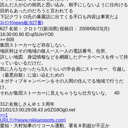
読んだ人が心の病気と思い込み、相手にしないように仕向ける
目的もあったのだろうと言われてる
下記クワトロ氏の暴露話に出てくる手口も内容は事実だよ
ｽﾚﾘﾝｸ(news板:627番)
627 名前： クロトワ(新潟県) 投稿日： 2008/06/23(月)
16:30:00.90 ID:ql5UinYO0
>> 608
集団ストーカーなど存在しない。
地区幹はその地域の個人一人一人の電話番号、住所、
詳しい地図、身辺情報などを網羅したデータベースを作って持
っているいるだけだ。
気に入らなかったら3人ぐらいの学会員にストーカー、引越し
（最悪自殺）に追い込むための
ネガティブキャンペーンをその人間の住んでる地域で行うだ
け。
それが集団ストーカーに見えちゃうなら仕方ないな。 40
312:名無しさん＠１３周年
21/01/13 00:29:08.43 zr0ZG9Og0.net
>>1
URLﾘﾝｸ(www.nikkansports.com)
愛知・大村知事のリコール運動、署名８割超が不正か