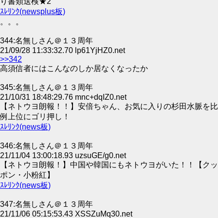
り書類送検★2
ｽﾚﾘﾝｸ(newsplus板)
。。。
344:名無しさん＠１３周年
21/09/28 11:33:32.70 lp61YjHZ0.net
>>342
高須信者にはこんなのしか居なくなったか
345:名無しさん＠１３周年
21/10/31 18:48:29.76 mnc+dqIZ0.net
【ネトウヨ朗報！！】安倍ちゃん、お気に入りの杉田水脈を比
例上位にゴリ押し！
ｽﾚﾘﾝｸ(news板)
346:名無しさん＠１３周年
21/11/04 13:00:18.93 uzsuGE/g0.net
【ネトウヨ朗報！】中国や韓国にもネトウヨがいた！！【クッ
ポン・小粉紅】
ｽﾚﾘﾝｸ(news板)
347:名無しさん＠１３周年
21/11/06 05:15:53.43 XSSZuMq30.net