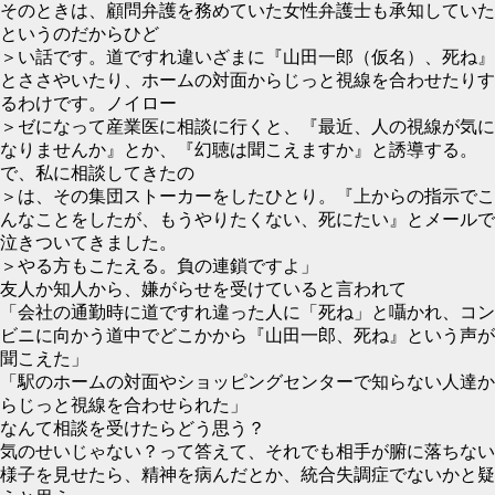
そのときは、顧問弁護を務めていた女性弁護士も承知していた
というのだからひど
＞い話です。道ですれ違いざまに『山田一郎（仮名）、死ね』
とささやいたり、ホームの対面からじっと視線を合わせたりす
るわけです。ノイロー
＞ゼになって産業医に相談に行くと、『最近、人の視線が気に
なりませんか』とか、『幻聴は聞こえますか』と誘導する。
で、私に相談してきたの
＞は、その集団ストーカーをしたひとり。『上からの指示でこ
んなことをしたが、もうやりたくない、死にたい』とメールで
泣きついてきました。
＞やる方もこたえる。負の連鎖ですよ」
友人か知人から、嫌がらせを受けていると言われて
「会社の通勤時に道ですれ違った人に「死ね」と囁かれ、コン
ビニに向かう道中でどこかから『山田一郎、死ね』という声が
聞こえた」
「駅のホームの対面やショッピングセンターで知らない人達か
らじっと視線を合わせられた」
なんて相談を受けたらどう思う？
気のせいじゃない？って答えて、それでも相手が腑に落ちない
様子を見せたら、精神を病んだとか、統合失調症でないかと疑