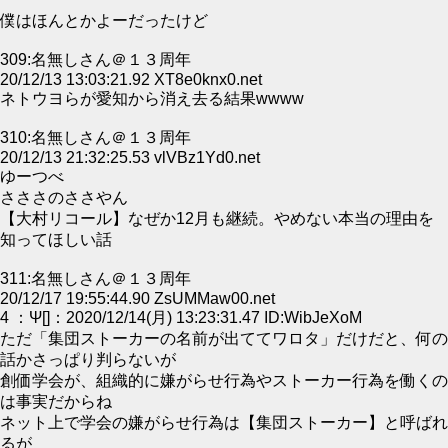
僕はほんとかよーだったけど
309:名無しさん＠１３周年
20/12/13 13:03:21.92 XT8e0knx0.net
ネトウヨらが愛知から消え去る結果wwww
310:名無しさん＠１３周年
20/12/13 21:32:25.53 vlVBz1Yd0.net
ゆーつべ
さささのささやん
【大村リコール】なぜか12月も継続。やめない本当の理由を
知ってほしい話
311:名無しさん＠１３周年
20/12/17 19:55:44.90 ZsUMMaw00.net
4 ：Ψ[]：2020/12/14(月) 13:23:31.47 ID:WibJeXoM
ただ「集団ストーカーの名前が出ててワロタ」だけだと、何の
話かさっぱり判らないが
創価学会が、組織的に嫌がらせ行為やストーカー行為を働くの
は事実だからね
ネット上で学会の嫌がらせ行為は【集団ストーカー】と呼ばれ
るが