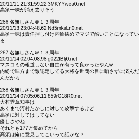
20/11/11 21:31:59.22 3MKYYwea0.net
高須一味が消え去りそう
286:名無しさん＠１３周年
20/11/13 23:04:48.62 Nd5mksLn0.net
高須一味は責任押し付け内輪揉めでマジで酷いことになってい
る
287:名無しさん＠１３周年
20/11/14 02:04:08.98 g022lBIj0.net
マスコミの報道しない自由が有って良かったやんw
内紛で味方まで敵認定してる大将を世間の目に晒さずに済んだ
んだから
288:名無しさん＠１３周年
20/11/14 07:05:06.11 859rG18R0.net
大村秀章知事は
あくまで河村たかしに対して攻撃するけど
高須に対してはしてない
優しさやね
それとも177万集めてから
高須は俺に意見してこいって話かな？