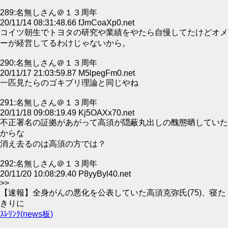
289:名無しさん＠１３周年
20/11/14 08:31:48.66 fJmCoaXp0.net
コイツ朝生でトヨタの研究や業績をやたら自慢してたけどオメ
ーが経営してるわけじゃないから。
290:名無しさん＠１３周年
20/11/17 21:03:59.87 M5lpegFm0.net
一匹見たらのゴキブリ理論と同じやね
291:名無しさん＠１３周年
20/11/18 09:08:19.49 Kj5OAXx70.net
不正署名の証拠があがって高須が隠蔽丸出しの醜態晒していた
からな
消え去るのは高須の方では？
292:名無しさん＠１３周年
20/11/20 10:08:29.40 P8yyByl40.net
>>
【速報】全身がんの悪化を公表していた高須克弥氏(75)、寝た
きりに
ｽﾚﾘﾝｸ(news板)