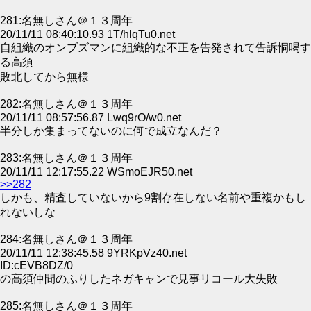
281:名無しさん＠１３周年
20/11/11 08:40:10.93 1T/hlqTu0.net
自組織のオンブズマンに組織的な不正を告発されて告訴恫喝す
る高須
敗北してから無様
282:名無しさん＠１３周年
20/11/11 08:57:56.87 Lwq9rO/w0.net
半分しか集まってないのに何で成立なんだ？
283:名無しさん＠１３周年
20/11/11 12:17:55.22 WSmoEJR50.net
>>282
しかも、精査していないから9割存在しない名前や重複かもし
れないしな
284:名無しさん＠１３周年
20/11/11 12:38:45.58 9YRKpVz40.net
ID:cEVB8DZ/0
の高須仲間のふりしたネガキャンで見事リコール大失敗
285:名無しさん＠１３周年