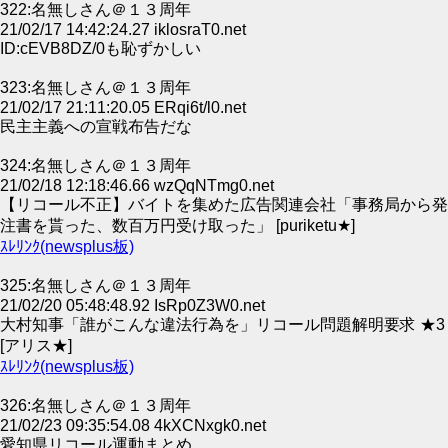
322:名無しさん＠１３周年
21/02/17 14:42:24.27 iklosraT0.net
ID:cEVB8DZ/0も恥ずかしい
323:名無しさん＠１３周年
21/02/17 21:11:20.05 ERqi6t/l0.net
民主主義への宣戦布告だな
324:名無しさん＠１３周年
21/02/18 12:18:46.66 wzQqNTmg0.net
【リコール不正】バイトを集めた広告関連会社「事務局から発
注書を貰った、数百万円受け取った」 [puriketu★]
ｽﾚﾘﾝｸ(newsplus板)
325:名無しさん＠１３周年
21/02/20 05:48:48.92 IsRp0Z3W0.net
大村知事「誰がこんな違法行為を」リコール問題解明要求 ★3
[アリス★]
ｽﾚﾘﾝｸ(newsplus板)
326:名無しさん＠１３周年
21/02/23 09:35:54.08 4kXCNxgk0.net
愛知県リコール運動まとめ