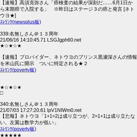
【速報】高須克弥さん「癌検査の結果が深刻だ……6月1日か
ら末期癌で入院する」 ※昨日はステージ３の癌と発言 [ネト
ウヨ★]
ｽﾚﾘﾝｸ(newsplus板)
339:名無しさん＠１３周年
21/06/16 14:10:45.71 LSGJgph60.net
★☆★☆★
【速報】プロバイダー、ネトウヨのプリンス黒瀬深さんの情報
を米山氏に開示 ついに特定される★２
ｽﾚﾘﾝｸ(poverty板)
★☆★☆★
□
340:名無しさん＠１３周年
21/07/03 17:27:20.61 lpV1NIWm0.net
【悲報】ネトウヨ「1+1=2は成り立つが、2=1+1は成り立たな
い。左翼は数学力が低い」
ｽﾚﾘﾝｸ(poverty板)
★★★★★