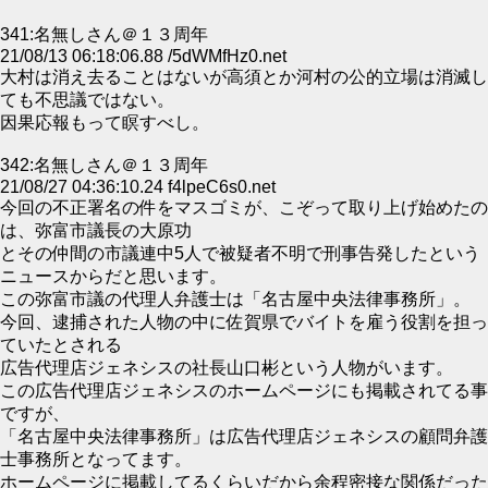
341:名無しさん＠１３周年
21/08/13 06:18:06.88 /5dWMfHz0.net
大村は消え去ることはないが高須とか河村の公的立場は消滅し
ても不思議ではない。
因果応報もって瞑すべし。
342:名無しさん＠１３周年
21/08/27 04:36:10.24 f4lpeC6s0.net
今回の不正署名の件をマスゴミが、こぞって取り上げ始めたの
は、弥富市議長の大原功
とその仲間の市議連中5人で被疑者不明で刑事告発したという
ニュースからだと思います。
この弥富市議の代理人弁護士は「名古屋中央法律事務所」。
今回、逮捕された人物の中に佐賀県でバイトを雇う役割を担っ
ていたとされる
広告代理店ジェネシスの社長山口彬という人物がいます。
この広告代理店ジェネシスのホームページにも掲載されてる事
ですが、
「名古屋中央法律事務所」は広告代理店ジェネシスの顧問弁護
士事務所となってます。
ホームページに掲載してるくらいだから余程密接な関係だった