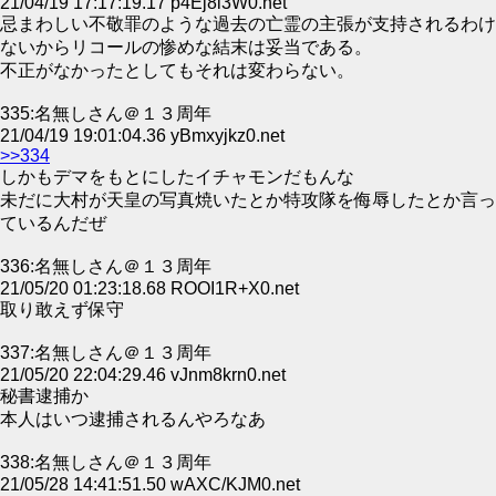
21/04/19 17:17:19.17 p4Ej8l3W0.net
忌まわしい不敬罪のような過去の亡霊の主張が支持されるわけ
ないからリコールの惨めな結末は妥当である。
不正がなかったとしてもそれは変わらない。
335:名無しさん＠１３周年
21/04/19 19:01:04.36 yBmxyjkz0.net
>>334
しかもデマをもとにしたイチャモンだもんな
未だに大村が天皇の写真焼いたとか特攻隊を侮辱したとか言っ
ているんだぜ
336:名無しさん＠１３周年
21/05/20 01:23:18.68 ROOI1R+X0.net
取り敢えず保守
337:名無しさん＠１３周年
21/05/20 22:04:29.46 vJnm8krn0.net
秘書逮捕か
本人はいつ逮捕されるんやろなあ
338:名無しさん＠１３周年
21/05/28 14:41:51.50 wAXC/KJM0.net