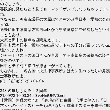
のでしょう。
客観的に見たらどう見ても、マッチポンプになっちゃってます
ね。
ちなみに、弥富市議長の大原はてど村の政党日本一愛知の会の
人物。
過去に田中孝博は弥富選挙区から県議選挙に立候補したという
こともあり、
大原と田中の接点も垣間見えます。
田中も元々日本一愛知の会出身でテド村の子分と言っていい立
場だった人物。
ジャーナリストの須田さんが言及してる南知多の保養所の談合
疑惑の話でも
田中とテド村の接点が浮き上がってくる。
ちなみに、「名古屋中央法律事務所」はカン生べったりの弁護
士事務所だよ。
((((；ﾟДﾟ))))ｶﾞｸｶﾞｸﾌﾞﾙﾌﾞﾙ
343:名無しさん＠１３周年
21/09/23 10:03:34.50 veHntURV0.net
【愛国】無職の女(43)､「表現の不自由展」会場に侵入し「日
本人へのヘイトスピーチも許さない」抗議ポスターを勝手に貼