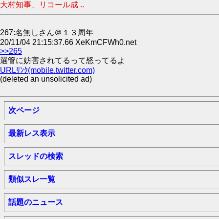
大村知事、リコール成 ..
267:名無しさん＠１３周年
20/11/04 21:15:37.66 XeKmCFWh0.net
>>265
選管に妨害されてるって怒ってるよ
URLﾘﾝｸ(mobile.twitter.com)
(deleted an unsolicited ad)
次ページ
最新レス表示
スレッドの検索
類似スレ一覧
話題のニュース