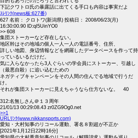
目的もあったのだろうと言われてる
下記クワトロ氏の暴露話に出てくる手口も内容は事実だよ
ｽﾚﾘﾝｸ(news板:627番)
627 名前： クロトワ(新潟県) 投稿日： 2008/06/23(月)
16:30:00.90 ID:ql5UinYO0
>> 608
集団ストーカーなど存在しない。
地区幹はその地域の個人一人一人の電話番号、住所、
詳しい地図、身辺情報などを網羅したデータベースを作って持
っているいるだけだ。
気に入らなかったら3人ぐらいの学会員にストーカー、引越し
（最悪自殺）に追い込むための
ネガティブキャンペーンをその人間の住んでる地域で行うだ
け。
それが集団ストーカーに見えちゃうなら仕方ないな。 40
312:名無しさん＠１３周年
21/01/13 00:29:08.43 zr0ZG9Og0.net
>>1
URLﾘﾝｸ(www.nikkansports.com)
愛知・大村知事のリコール運動、署名８割超が不正か
[2021年1月12日22時16分]
愛知県の大村秀章知事のリコール（解職請求）運動を巡り、