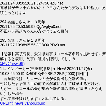
20/11/24 00:05:26.21 u2475C4Z0.net
運動員がデマ十八番のネトウヨなんだから実数は1/10程度に見
積もっとけよw
294:名無しさん＠１３周年
20/11/25 20:53:59.92 QgAvgIyu0.net
不正バレ高須ちゃんの方が消え去る目前
295:名無しさん＠１３周年
20/11/27 19:08:05.56 8OBOXPDv0.net
【悲報】高須院長、愛知県知事リコール署名簿を提出せずに溶
解すると表明。見事に証拠を隠滅してしまう
ｽﾚﾘﾝｸ(news板)
1 レインメーカー(三重県) [US] ▼ New! 2020/11/27(金)
19:03:25.00 ID:Xz5DFKyP0 BE:?-2BP(2000) [1回目]
高須院長は「リコールの会が仮提出した署名簿は、
封印したまま僕の目の前で溶解液に入れて破棄する方針だ。
万が一、リコールの会が集めた署名簿の情報が漏洩（ろうえ
い）した場合、
すべて責任は取ります」と話している。
URLﾘﾝｸ(news.yahoo.co.jp)