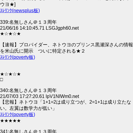
ウヨ★]
ｽﾚﾘﾝｸ(newsplus板)
339:名無しさん＠１３周年
21/06/16 14:10:45.71 LSGJgph60.net
★☆★☆★
【速報】プロバイダー、ネトウヨのプリンス黒瀬深さんの情報
を米山氏に開示 ついに特定される★２
ｽﾚﾘﾝｸ(poverty板)
★☆★☆★
□
340:名無しさん＠１３周年
21/07/03 17:27:20.61 lpV1NIWm0.net
【悲報】ネトウヨ「1+1=2は成り立つが、2=1+1は成り立たな
い。左翼は数学力が低い」
ｽﾚﾘﾝｸ(poverty板)
★★★★★
341:名無しさん＠１３周年