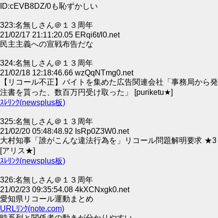
ID:cEVB8DZ/0も恥ずかしい
323:名無しさん＠１３周年
21/02/17 21:11:20.05 ERqi6t/l0.net
民主主義への宣戦布告だな
324:名無しさん＠１３周年
21/02/18 12:18:46.66 wzQqNTmg0.net
【リコール不正】バイトを集めた広告関連会社「事務局から発
注書を貰った、数百万円受け取った」 [puriketu★]
ｽﾚﾘﾝｸ(newsplus板)
325:名無しさん＠１３周年
21/02/20 05:48:48.92 IsRp0Z3W0.net
大村知事「誰がこんな違法行為を」リコール問題解明要求 ★3
[アリス★]
ｽﾚﾘﾝｸ(newsplus板)
326:名無しさん＠１３周年
21/02/23 09:35:54.08 4kXCNxgk0.net
愛知県リコール運動まとめ
URLﾘﾝｸ(note.com)
時系列と関係者の動きが分かりやすい