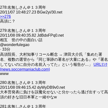
278:名無しさん＠１３周年
20/11/07 10:48:27.23 BGw2yi/30.net
>>276
高須に？
279:名無しさん＠１３周年
20/11/08 09:40:35.82 JdBdxFPq0.net
相互 世の中の面白い話
@wonderfulegao
· 33分
高須院長、大村知事リコール断念 → 津田大介氏「集めた署
名、複数の選管から『同じ筆跡の署名が大量にある』や『署名
してないのに自分の名前入ってた』という報告が…」
URLﾘﾝｸ
(news.soccermaniaclub.com)
www
280:名無しさん＠１３周年
20/11/08 09:46:15.42 dyWyDB9v0.net
大本営発表に負けを誤魔化せないと分かったら逃げ出すって高
須の好きな旧日本軍と一緒やなw
281:名無しさん＠１３周年