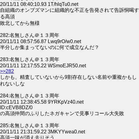
20/11/11 08:40:10.93 1T/hlqTu0.net
自組織のオンブズマンに組織的な不正を告発されて告訴恫喝す
る高須
敗北してから無様
282:名無しさん＠１３周年
20/11/11 08:57:56.87 Lwq9rO/w0.net
半分しか集まってないのに何で成立なんだ？
283:名無しさん＠１３周年
20/11/11 12:17:55.22 WSmoEJR50.net
>>282
しかも、精査していないから9割存在しない名前や重複かもし
れないしな
284:名無しさん＠１３周年
20/11/11 12:38:45.58 9YRKpVz40.net
ID:cEVB8DZ/0
の高須仲間のふりしたネガキャンで見事リコール大失敗
285:名無しさん＠１３周年
20/11/11 21:31:59.22 3MKYYwea0.net
高須一味が消え去りそう