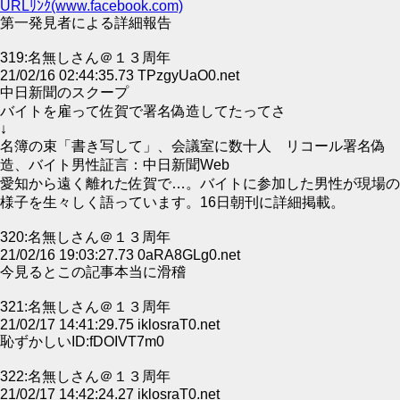
URLﾘﾝｸ(www.facebook.com)
第一発見者による詳細報告
319:名無しさん＠１３周年
21/02/16 02:44:35.73 TPzgyUaO0.net
中日新聞のスクープ
バイトを雇って佐賀で署名偽造してたってさ
↓
名簿の束「書き写して」、会議室に数十人 リコール署名偽
造、バイト男性証言：中日新聞Web
愛知から遠く離れた佐賀で…。バイトに参加した男性が現場の
様子を生々しく語っています。16日朝刊に詳細掲載。
320:名無しさん＠１３周年
21/02/16 19:03:27.73 0aRA8GLg0.net
今見るとこの記事本当に滑稽
321:名無しさん＠１３周年
21/02/17 14:41:29.75 iklosraT0.net
恥ずかしいID:fDOIVT7m0
322:名無しさん＠１３周年
21/02/17 14:42:24.27 iklosraT0.net