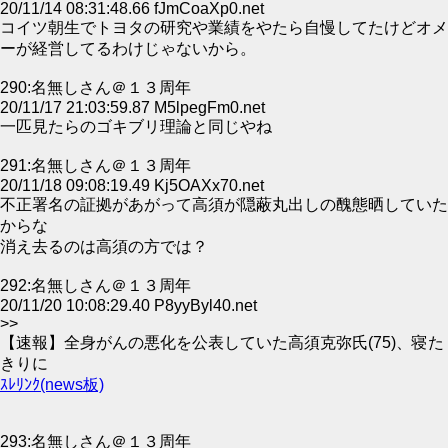
20/11/14 08:31:48.66 fJmCoaXp0.net
コイツ朝生でトヨタの研究や業績をやたら自慢してたけどオメ
ーが経営してるわけじゃないから。
290:名無しさん＠１３周年
20/11/17 21:03:59.87 M5lpegFm0.net
一匹見たらのゴキブリ理論と同じやね
291:名無しさん＠１３周年
20/11/18 09:08:19.49 Kj5OAXx70.net
不正署名の証拠があがって高須が隠蔽丸出しの醜態晒していた
からな
消え去るのは高須の方では？
292:名無しさん＠１３周年
20/11/20 10:08:29.40 P8yyByl40.net
>>
【速報】全身がんの悪化を公表していた高須克弥氏(75)、寝た
きりに
ｽﾚﾘﾝｸ(news板)
293:名無しさん＠１３周年