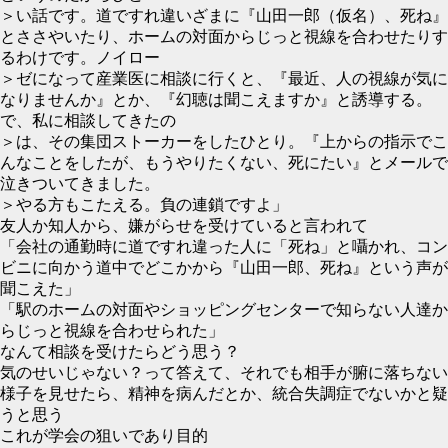
＞い話です。道ですれ違いざまに『山田一郎（仮名）、死ね』
とささやいたり、ホームの対面からじっと視線を合わせたりす
るわけです。ノイロー
＞ゼになって産業医に相談に行くと、『最近、人の視線が気に
なりませんか』とか、『幻聴は聞こえますか』と誘導する。
で、私に相談してきたの
＞は、その集団ストーカーをしたひとり。『上からの指示でこ
んなことをしたが、もうやりたくない、死にたい』とメールで
泣きついてきました。
＞やる方もこたえる。負の連鎖ですよ」
友人か知人から、嫌がらせを受けていると言われて
「会社の通勤時に道ですれ違った人に「死ね」と囁かれ、コン
ビニに向かう道中でどこかから『山田一郎、死ね』という声が
聞こえた」
「駅のホームの対面やショッピングセンターで知らない人達か
らじっと視線を合わせられた」
なんて相談を受けたらどう思う？
気のせいじゃない？って答えて、それでも相手が腑に落ちない
様子を見せたら、精神を病んだとか、統合失調症でないかと疑
うと思う
これが学会の狙いであり目的