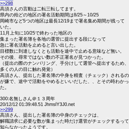
>>298
高須さんの言動は二転三転してます。
県内の殆どの地区の署名活動期間は8/25～10/25
岡崎市など5つの地区は最長12/19まで署名集め期間が残って
いた。
11月上旬に10/25で終わった地区の
集まった署名簿を各地の選管に提出する段になって
急に署名活動を止めると言い出した。
目標数に到達しなくとも活動を途中で止める意味など無い。
その後、尋常ではない数の不正署名が見つかった。
（提出の際のナンバリング、手分けして選管へ提出するため、
多くの人の目に触れ発覚）
高須さん、提出した署名簿の中身を精査（チェック）されるの
が嫌で、途中で活動をやめるといいだした、、とその時わかっ
た。
300:名無しさん＠１３周年
20/12/12 01:39:48.51 JhmsIY3J0.net
>>299
高須さん、提出した署名簿の中身のチェックは、
解職請求に必要な数が集まった時だけ選管がチェックするって
知らなかったようです。