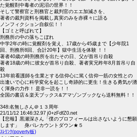
た覚醒剤中毒者の泥沼の世界！！
そして警察官と刑務官と裁判官のエエ加減さを、
著者の裁判資料を掲載し真実のみを赤裸々に語る
ノンフィクション自叙伝！！
【ゴミと呼ばれて】
刑務所の中の落ちこぼれ
中学2年の時に覚醒剤を覚え、17歳から45歳まで【少年院1
回、刑務所8回、合計20年】獄中生活を体験 ！！
著者40歳の時刑務所を出たその日、父が首吊り自殺
著者18歳の時に彼女が首吊り自殺、著者実兄昨年8月首吊り自
殺
13年前看護師を生業とする信仰心に篤く信仰一筋の女性との
出逢いで心に科学変化を起こし奇跡的に更生！生きる勇気が湧
く渾身の力作！ 是非一読を！！
全国の書店＆楽天ブックス&アマゾンブックなら送料無料！！
348:名無しさん＠１３周年
21/11/12 16:46:32.97 j0+zFdfZ0.net
【悲報】黒瀬深さん「僕のプロフィールは出さないように懇願
します」 身バレカウントダウン★５
ｽﾚﾘﾝｸ(poverty板)