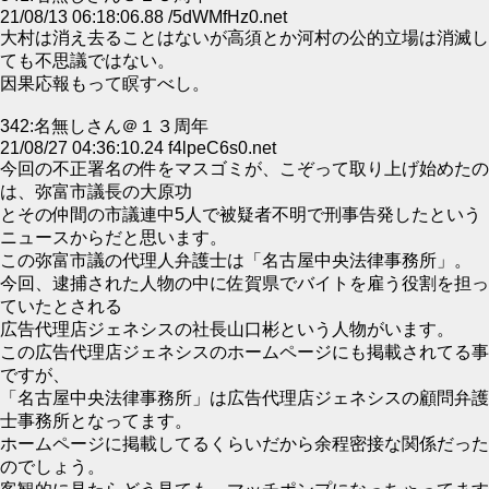
21/08/13 06:18:06.88 /5dWMfHz0.net
大村は消え去ることはないが高須とか河村の公的立場は消滅し
ても不思議ではない。
因果応報もって瞑すべし。
342:名無しさん＠１３周年
21/08/27 04:36:10.24 f4lpeC6s0.net
今回の不正署名の件をマスゴミが、こぞって取り上げ始めたの
は、弥富市議長の大原功
とその仲間の市議連中5人で被疑者不明で刑事告発したという
ニュースからだと思います。
この弥富市議の代理人弁護士は「名古屋中央法律事務所」。
今回、逮捕された人物の中に佐賀県でバイトを雇う役割を担っ
ていたとされる
広告代理店ジェネシスの社長山口彬という人物がいます。
この広告代理店ジェネシスのホームページにも掲載されてる事
ですが、
「名古屋中央法律事務所」は広告代理店ジェネシスの顧問弁護
士事務所となってます。
ホームページに掲載してるくらいだから余程密接な関係だった
のでしょう。