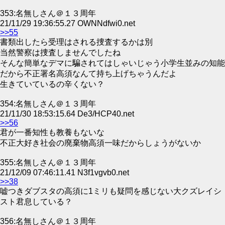
353:名無しさん＠１３周年
21/11/29 19:36:55.27 OWNNdfwi0.net
>>55
書類出したら受理はされる捜査するかは別
当然警察は捜査しませんでしたね
そんな簡単なデマに騙されてはしゃいじゃう小学生並みの知能
だから不正署名高須なんて持ち上げちゃうんだよ
生きていているの辛くない？
354:名無しさん＠１３周年
21/11/30 18:53:15.64 De3/HCP40.net
>>56
君が一番知性も教養もないな
不正大好き社会の廃棄物高須一味だからしょうがないか
355:名無しさん＠１３周年
21/12/09 07:46:11.41 N3f1vgvb0.net
>>38
嘘つきダブスタの高須に1ミリも疑問を感じない大クズレイシ
スト君息している？
356:名無しさん＠１３周年