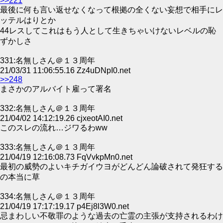
>>221
最後に何も言い返せなくなって根拠の全くない妄想で相手にレ
ッテルはりとか
44レスしてこれはもう人として生きちゃいけないレベルの恥
ずかしさ
331:名無しさん＠１３周年
21/03/31 11:06:55.16 Zz4uDNpI0.net
>>248
まさかのアルバイト雇って署名
332:名無しさん＠１３周年
21/04/02 14:12:19.26 cjxeotAI0.net
このスレの流れ…ジワるわww
333:名無しさん＠１３周年
21/04/19 12:16:08.73 FqVvkpMn0.net
最初の威勢のよいキチガイウヨがどんどん論破されて発狂する
の本当に草
334:名無しさん＠１３周年
21/04/19 17:17:19.17 p4Ej8l3W0.net
忌まわしい不敬罪のような過去の亡霊の主張が支持されるわけ