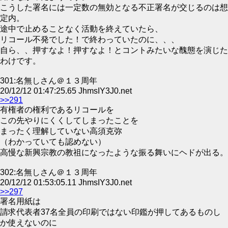
こうした署名には一定数の無効となる不正署名が交じるのは想
定内。
途中で止めることなく活動を終えていたら、
リコール不発でした！で終わっていたのに、、、
自ら、、押すなよ！押すなよ！とコントみたいな醜態を演じた
わけです。
301:名無しさん＠１３周年
20/12/12 01:47:25.65 JhmsIY3J0.net
>>291
有権者の権利であるリコールを
この先やりにくくしてしまったことを
まったく理解していない高須克弥
（わかっていても認めない）
高慢な新興宗教の教祖になったような振る舞いにヘドが出る。
302:名無しさん＠１３周年
20/12/12 01:53:05.11 JhmsIY3J0.net
>>297
署名用紙は
請求代表者37名全員の印刷ではない印鑑が押してあるものし
か使えないのに