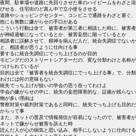
夜間、駐車場や道路に先回りさせた車のハイビームをわざと浴
びせる、住宅街のど真ん中で立小便をさせる
道路やショッピングセンター、コンビニで通路をわざと塞ぐ、
他にも無数に嫌がらせの手口がある
こういう行動は全て、被害者が第三者に相談した時に、被害者
が神経過敏になっているとか、被害妄想に陥っているとか
相談者に誤解させて、精神を病んだ人だ、統合失調症でないか
と、相談者が思うように仕向ける事
要するに統合失調症にでっち上げるのが目的
モビングだのストリートシアターだの、変な分類わけと名称が
つけられているが
目的は全て『被害者を統合失調症にでっち上げる事』で、分類
わけには何の意味もない
統失でっち上げが狙いの学会の思う壺ってわけよ
学会の嫌がらせの中に、統失の妄想障害的な、証拠が残らない
物が多い理由は
警察対策や裁判対策であると同時に、統失でっち上げも目的だ
からって事
また、ネットの普及で情報発信が容易になったので、被害者が
ネットで嫌がらせ被害を訴えた時
読んだ人が心の病気と思い込み、相手にしないように仕向ける