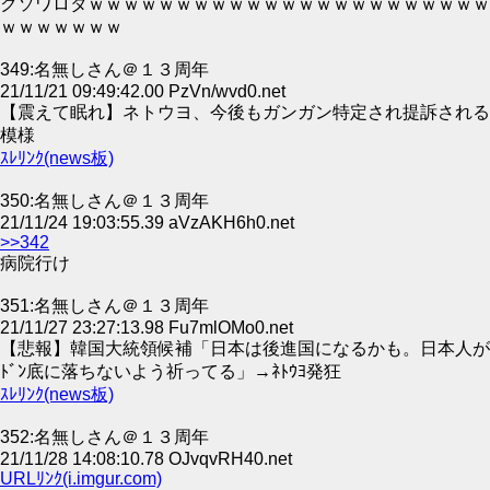
クソワロタｗｗｗｗｗｗｗｗｗｗｗｗｗｗｗｗｗｗｗｗｗｗｗ
ｗｗｗｗｗｗｗ
349:名無しさん＠１３周年
21/11/21 09:49:42.00 PzVn/wvd0.net
【震えて眠れ】ネトウヨ、今後もガンガン特定され提訴される
模様
ｽﾚﾘﾝｸ(news板)
350:名無しさん＠１３周年
21/11/24 19:03:55.39 aVzAKH6h0.net
>>342
病院行け
351:名無しさん＠１３周年
21/11/27 23:27:13.98 Fu7mlOMo0.net
【悲報】韓国大統領候補「日本は後進国になるかも。日本人が
ﾄﾞﾝ底に落ちないよう祈ってる」→ﾈﾄｳﾖ発狂
ｽﾚﾘﾝｸ(news板)
352:名無しさん＠１３周年
21/11/28 14:08:10.78 OJvqvRH40.net
URLﾘﾝｸ(i.imgur.com)