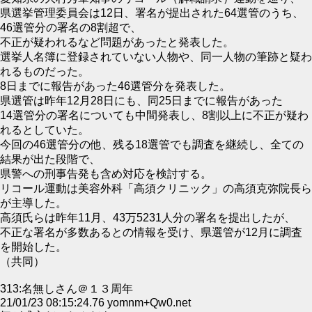
県選挙管理委員会は12日、署名が提出された64選管のうち、
46選管分の署名の8割超で、
不正が疑われるなど問題があったと発表した。
選挙人名簿に登録されていない人物や、同一人物の筆跡と疑わ
れるものだった。
8日までに報告があった46選管分を発表した。
県選管は昨年12月28日にも、同25日までに報告があった
14選管分の署名についても中間発表し、8割以上に不正が疑わ
れるとしていた。
今回の46選管分の他、残る18選管でも調査を継続し、全ての
結果が出た段階で、
県警への刑事告発も含め対応を検討する。
リコール運動は美容外科「高須クリニック」の高須克弥院長ら
が主導した。
高須氏らは昨年11月、43万5231人分の署名を提出したが、
不正な署名が多数あるとの情報を受け、県選管が12月に調査
を開始した。
（共同）
313:名無しさん＠１３周年
21/01/23 08:15:24.76 yomnm+Qw0.net