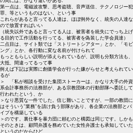
の間には、かなり違いがある.
第一点は、電磁波攻撃、思考盗聴、音声送信、テクノロジー犯
罪、等というものはない、という事
これらがあると言ってる人達は、ほぼ例外なく、統失の人達な
ので放置すればいい
（統失以外であると言ってる人は、被害者を統失にでっち上げ
る目的で工作活動を行ってる、被害者を偽装した学会員達）
二点目は、サイト類では「ストリートシアター」とか、「モビ
ング」とか、各行動に変な名前が付けられて
もっともらしい説明が添えられているが、説明も分類方法も、
大抵、間違ってるって事
例えば下記は実際に創価学会が行った嫌がらせと考えられてい
るが
＞ 「私が相談を受けた集団ストーカーは、かなり大手の外資
系会計事務所の法務部が、ある宗教団体の行動部隊へ委託して
行われたという、か
＞なり悪質な一件でした。信じ難いことですが、一部の教団に
はそういう"業務"を請け負う部隊があり、各企業の法務部とパ
イプを構築している
＞のです。裏仕事を暴力団に頼むのと構図は同じです。しかも
そのときは、顧問弁護を務めていた女性弁護士も承知していた
というのだからひど