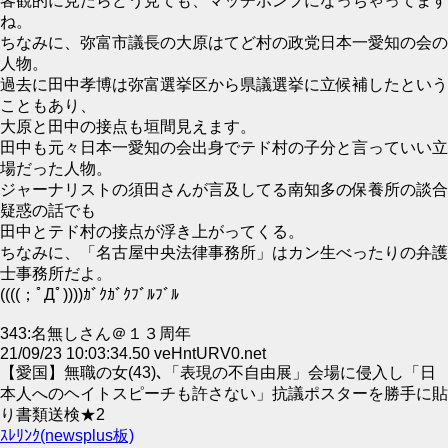
客観的に見たらどう見ても、マッチポンプになっちゃってます
ね。
ちなみに、弥富市議長の大原はてど村の政党日本一愛知の会の
人物。
過去に田中孝博は弥富選挙区から県議選挙に立候補したという
こともあり、
大原と田中の接点も垣間見えます。
田中も元々日本一愛知の会出身でテド村の子分と言っていい立
場だった人物。
ジャーナリストの須田さんが言及してる南知多の保養所の談合
疑惑の話でも
田中とテド村の接点が浮き上がってくる。
ちなみに、「名古屋中央法律事務所」はカン生べったりの弁護
士事務所だよ。
((((；ﾟДﾟ))))ｶﾞｸｶﾞｸﾌﾞﾙﾌﾞﾙ
343:名無しさん＠１３周年
21/09/23 10:03:34.50 veHntURV0.net
【愛国】無職の女(43)､「表現の不自由展」会場に侵入し「日
本人へのヘイトスピーチも許さない」抗議ポスターを勝手に貼
り書類送検★2
ｽﾚﾘﾝｸ(newsplus板)