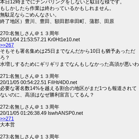
本日12時までにナンバリングをしないと駄目な様です。
もしかしたら作業は終わっているかもしれません。
無駄足ならごめんなさい。
終了地区）豊川、豊田、額田郡幸田町、蒲郡、田原
270:名無しさん＠１３周年
20/11/04 21:53:57.21 Kr0Ht1e10.net
>>267
そもそも署名集めは25日までなんだから10日も猶予あっただ
ろ？
水増しするためにギリギリまでなんもしなかった高須が悪いわ
271:名無しさん＠１３周年
20/11/05 00:54:22.51 F/iHt/4D0.net
必要な署名数14%を越える割合の地区がまだ1つも報道されて
ないのに、高須はなぜ勝利宣言してるん？
272:名無しさん＠１３周年
20/11/05 01:26:38.49 IswhANSP0.net
>>271
大本営
273:名無しさん＠１３周年