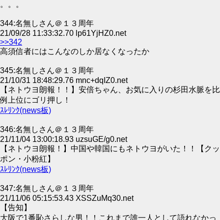
。。。
344:名無しさん＠１３周年
21/09/28 11:33:32.70 lp61YjHZ0.net
>>342
高須信者にはこんなのしか居なくなったか
345:名無しさん＠１３周年
21/10/31 18:48:29.76 mnc+dqIZ0.net
【ネトウヨ朗報！！】安倍ちゃん、お気に入りの杉田水脈を比
例上位にゴリ押し！
ｽﾚﾘﾝｸ(news板)
346:名無しさん＠１３周年
21/11/04 13:00:18.93 uzsuGE/g0.net
【ネトウヨ朗報！】中国や韓国にもネトウヨがいた！！【クッ
ポン・小粉紅】
ｽﾚﾘﾝｸ(news板)
347:名無しさん＠１３周年
21/11/06 05:15:53.43 XSSZuMq30.net
【告知】
大阪で1番恥さらしな男！！これまで誰一人として語れなかっ