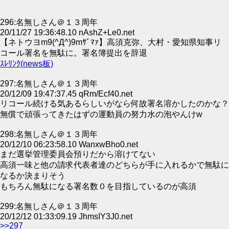
296:名無しさん＠１３周年
20/11/27 19:36:48.10 nAshZ+Le0.net
【ネトウヨm9(^Д^)9mｻﾞﾏｧ】高須克弥、大村・愛知県知事リ
コール署名を無駄に。署名簿提出を辞退
ｽﾚﾘﾝｸ(news板)
297:名無しさん＠１３周年
20/12/09 19:47:37.45 qRm/Ecf40.net
リコール続ける気あるらしいがなら何故署名溶かしたのかな？
無償で頑張ってきたはずの運動員の努力水の泡やんけw
298:名無しさん＠１３周年
20/12/10 06:23:58.10 WanxwBho0.net
まだ選挙管理委員会預りだから溶けてない
高須一味と他の請求代表者達のどちらが手に入れるかで無駄に
なるか決まりそう
もちろん無駄になる署名数０を目指しているのが高須
299:名無しさん＠１３周年
20/12/12 01:33:09.19 JhmsIY3J0.net
>>297