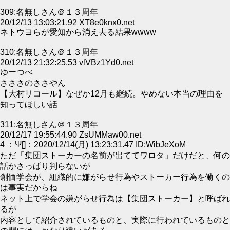
309:名無しさん＠１３周年
20/12/13 13:03:21.92 XT8e0knx0.net
ネトウヨらが愛知から消え去る結果wwww
310:名無しさん＠１３周年
20/12/13 21:32:25.53 vlVBz1Yd0.net
ゆーつべ
さささのささやん
【大村リコール】なぜか12月も継続。やめない本当の理由を
知ってほしい話
311:名無しさん＠１３周年
20/12/17 19:55:44.90 ZsUMMaw00.net
4 ：Ψ[]：2020/12/14(月) 13:23:31.47 ID:WibJeXoM
ただ「集団ストーカーの名前が出ててワロタ」だけだと、何の
話かさっぱり判らないが
創価学会が、組織的に嫌がらせ行為やストーカー行為を働くの
は事実だからね
ネット上で学会の嫌がらせ行為は【集団ストーカー】と呼ばれ
るが
内容として紹介されているものと、実際に行われているものと