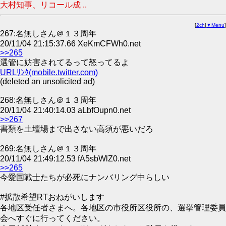
大村知事、リコール成 ..
[
2ch
|
▼Menu
]
267:名無しさん＠１３周年
20/11/04 21:15:37.66 XeKmCFWh0.net
>>265
選管に妨害されてるって怒ってるよ
URLﾘﾝｸ(mobile.twitter.com)
(deleted an unsolicited ad)
268:名無しさん＠１３周年
20/11/04 21:40:14.03 aLbfOupn0.net
>>267
書類を土壇場まで出さない高須が悪いだろ
269:名無しさん＠１３周年
20/11/04 21:49:12.53 fA5sbWlZ0.net
>>265
今愛国戦士たちが必死にナンバリング中らしい
#拡散希望RTおねがいします
各地区受任者さまへ。各地区の市役所区役所の、選挙管理委員
会へすぐに行ってください。