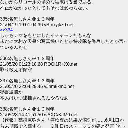
ないからリコールの惨めな結末は妥当である。
不正がなかったとしてもそれは変わらない。
335:名無しさん＠１３周年
21/04/19 19:01:04.36 yBmxyjkz0.net
>>334
しかもデマをもとにしたイチャモンだもんな
未だに大村が天皇の写真焼いたとか特攻隊を侮辱したとか言っ
ているんだぜ
336:名無しさん＠１３周年
21/05/20 01:23:18.68 ROOI1R+X0.net
取り敢えず保守
337:名無しさん＠１３周年
21/05/20 22:04:29.46 vJnm8krn0.net
秘書逮捕か
本人はいつ逮捕されるんやろなあ
338:名無しさん＠１３周年
21/05/28 14:41:51.50 wAXC/KJM0.net
【速報】高須克弥さん「癌検査の結果が深刻だ……6月1日か
ら末期癌で入院する」 ※昨日はステージ３の癌と発言 [ネト