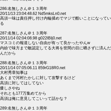
286:名無しさん＠１３周年
20/11/13 23:04:48.62 Nd5mksLn0.net
高須一味は責任押し付け内輪揉めでマジで酷いことになってい
る
287:名無しさん＠１３周年
20/11/14 02:04:08.98 g022lBIj0.net
マスコミの報道しない自由が有って良かったやんw
内紛で味方まで敵認定してる大将を世間の目に晒さずに済んだ
んだから
288:名無しさん＠１３周年
20/11/14 07:05:06.11 859rG18R0.net
大村秀章知事は
あくまで河村たかしに対して攻撃するけど
高須に対してはしてない
優しさやね
それとも177万集めてから
高須は俺に意見してこいって話かな？
289:名無しさん＠１３周年