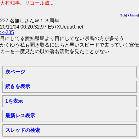
大村知事、リコール成 ..
[
2ch
|
▼Menu
]
237:名無しさん＠１３周年
20/11/04 00:20:32.97 E5+XUeuu0.net
>>235
目にしてる愛知県民より目にしてない県民の方が多そう
かくゆう私も聞き取るにはちと早いスピードで去っていく宣伝
カーを一度見たの以外署名活動を見たことがない
次ページ
続きを表示
1を表示
最新レス表示
スレッドの検索