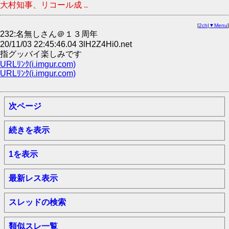
大村知事、リコール成 ..
[
2ch
|
▼Menu
]
232:名無しさん＠１３周年
20/11/03 22:45:46.04 3lH2Z4Hi0.net
指グッバイ楽しみです
URLﾘﾝｸ(i.imgur.com)
URLﾘﾝｸ(i.imgur.com)
次ページ
続きを表示
1を表示
最新レス表示
スレッドの検索
類似スレ一覧