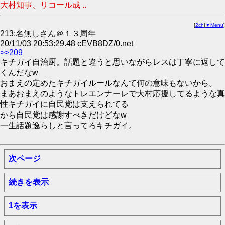
大村知事、リコール成 ..
[
2ch
|
▼Menu
]
213:名無しさん＠１３周年
20/11/03 20:53:29.48 cEVB8DZ/0.net
>>209
キチガイ自治厨。話題と違うと思いながらレスは丁寧に返して
くんだなw
おまえの定めたキチガイルールなんて何の意味もないから。
まあおまえのようなトレエンナーレで大村応援してるような真
性キチガイに自民党は支えられてる
から自民党は感謝すべきだけどなw
一生話題逸らしと言ってろキチガイ。
次ページ
続きを表示
1を表示