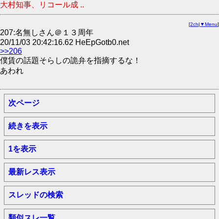
大村知事、リコール成 ..
[
2ch
|
▼Menu
]
207:名無しさん＠１３周年
20/11/03 20:42:16.62 HeEpGotb0.net
>>206
僕賃の話題そらしの詭弁を指摘するな！
あわれ
次ページ
続きを表示
1を表示
最新レス表示
スレッドの検索
類似スレ一覧