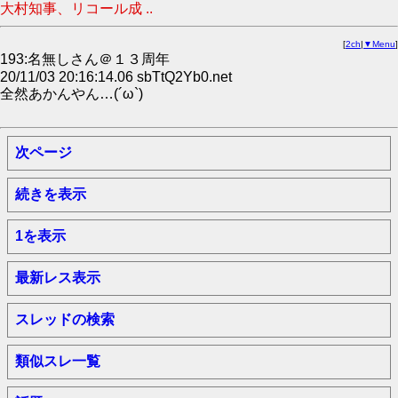
大村知事、リコール成 ..
[
2ch
|
▼Menu
]
193:名無しさん＠１３周年
20/11/03 20:16:14.06 sbTtQ2Yb0.net
全然あかんやん…(´ω`)
次ページ
続きを表示
1を表示
最新レス表示
スレッドの検索
類似スレ一覧