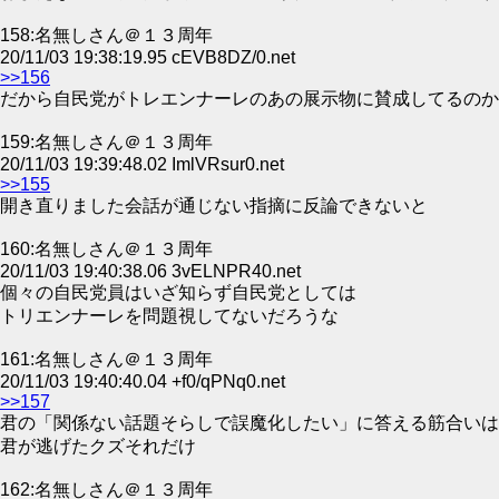
158:名無しさん＠１３周年
20/11/03 19:38:19.95 cEVB8DZ/0.net
>>156
だから自民党がトレエンナーレのあの展示物に賛成してるのか
159:名無しさん＠１３周年
20/11/03 19:39:48.02 ImlVRsur0.net
>>155
開き直りました会話が通じない指摘に反論できないと
160:名無しさん＠１３周年
20/11/03 19:40:38.06 3vELNPR40.net
個々の自民党員はいざ知らず自民党としては
トリエンナーレを問題視してないだろうな
161:名無しさん＠１３周年
20/11/03 19:40:40.04 +f0/qPNq0.net
>>157
君の「関係ない話題そらしで誤魔化したい」に答える筋合いは
君が逃げたクズそれだけ
162:名無しさん＠１３周年