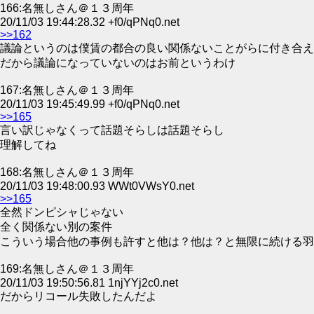
166:名無しさん＠１３周年
20/11/03 19:44:28.32 +f0/qPNq0.net
>>162
議論というのは僕賃の都合の良い関係ないことがらに付き合え
だから議論になっていないのはお前というわけ
167:名無しさん＠１３周年
20/11/03 19:45:49.99 +f0/qPNq0.net
>>165
言い訳じゃなくって話題そらしは話題そらし
理解してね
168:名無しさん＠１３周年
20/11/03 19:48:00.93 WWt0VWsY0.net
>>165
全然ドンピシャじゃない
全く関係ない別の案件
こういう場合他の事例も許すと他は？他は？と無限に続ける羽
169:名無しさん＠１３周年
20/11/03 19:50:56.81 1njYYj2c0.net
だからリコール失敗したんだよ