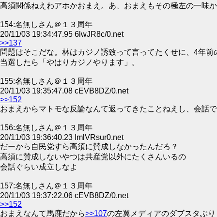
高須関係ねえわアホかおまえ。あ、おまえもその極左の一味か
154:名無しさん＠１３周年
20/11/03 19:34:47.95 6lwJR8c/0.net
>>137
問題はそこだな。林はカジノ誘致って言ってたくせに、4年前
当選したら「やはりカジノやります」。
155:名無しさん＠１３周年
20/11/03 19:35:47.08 cEVB8DZ/0.net
>>152
おまえからマトモな反論なんて返ってきたことねえし、会話で
156:名無しさん＠１３周年
20/11/03 19:36:40.23 ImlVRsur0.net
だーから自民党すら高須に賛成しなかったんだろ？
高須に賛成しないやつは共産党以外にたくさんいるの
会話ぐらい成立しなよ
157:名無しさん＠１３周年
20/11/03 19:37:22.06 cEVB8DZ/0.net
>>152
おまえなんて馬鹿だから
>>107
の左翼メディアのダブスタぶり