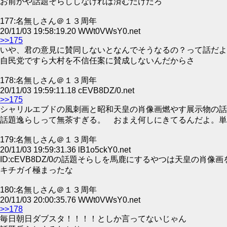
お前がや話題そらししなければ済むだけだろ
177:名無しさん＠１３周年
20/11/03 19:58:19.20 WWt0VWsY0.net
>>175
いや、君の意見に賛同しないとなんでそうなるの？って話だよ
自民党ですら大村を不信任案に賛成しないんだからさ
178:名無しさん＠１３周年
20/11/03 19:59:11.18 cEVB8DZ/0.net
>>175
シャリルエブドの風刺画と昭和天皇の肖像画燃やす展示物の話
話題逸らしって無茶すぎる。 おまえ何しにきてるんだよ。単
179:名無しさん＠１３周年
20/11/03 19:59:31.36 lB1o5ckY0.net
ID:cEVB8DZ/0の話題そらしを馬鹿にするやつは天皇の肖
キチガイ極まったな
180:名無しさん＠１３周年
20/11/03 20:00:35.76 WWt0VWsY0.net
>>178
毎日朝日ダブスタ！！！！としか言ってないじゃん