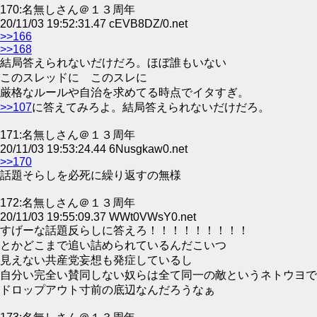
170:名無しさん＠１３周年
20/11/03 19:52:31.47 cEVB8DZ/0.net
>>166
>>168
結局答えられないだけだろ。ほぼ誰もいない
このスレッドに このスレに
厳格なルールや自治を求めてる時点でイタすぎ。
>>107
に答えてみろよ。結局答えられないだけだろ。
171:名無しさん＠１３周年
20/11/03 19:53:24.44 6Nusgkaw0.net
>>170
話題そらしを必死に繰り返すの無様
172:名無しさん＠１３周年
20/11/03 19:55:09.37 WWt0VWsY0.net
すげーな話題反らしに答えろ！！！！！！！！！
とかどこまで追い詰められているんだこいつ
見えない共産党妄想も発症しているし
自分い完全い賛同しない奴らは全て同一の敵というネトウヨで
ドロップアウト寸前の底辺なんだろうなぁ