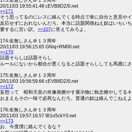
173:名無しさん＠１３周年
20/11/03 19:55:41.48 cEVB8DZ/0.net
>>171
そう思ってるのにレスに絡んでくる時点で単に自分と意見やイ
反応せずにおれないんだろ。本当に話題関係ねえ奴はいちいち
要するに言い訳。
>>107
に答えてみろよ。
174:名無しさん＠１３周年
20/11/03 19:56:15.65 GNiq+RM00.net
>>170
話題そらしは話題そらし
ルールにないから都合が悪くなると話題そらししても馬鹿にさ
175:名無しさん＠１３周年
20/11/03 19:56:59.66 cEVB8DZ/0.net
>>172
妄想って 昭和天皇の肖像画燃やす展示物に執念燃やしてるキ
おまえもその一味で必死なんだろ。普通の奴は絡んでこねえよ
176:名無しさん＠１３周年
20/11/03 19:57:16.57 lB1o5ckY0.net
>>173
お、今度僕に絡んでくるな？