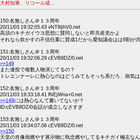
大村知事、リコール成 ..
150:名無しさん＠１３周年
20/11/03 19:32:05.43 vNT8ljhV0.net
高須のキチガイウヨ思想に賛同しないと即共産党かよ
それなら炊かすの不信任案に賛成1だから愛知議会はは9割が
151:名無しさん＠１３周年
20/11/03 19:32:06.29 cEVB8DZ/0.net
>>149
また連投で複数人物演じてるの？
トレエンナーレに熱心なのはどうみてもそっち系だろ、病気は
152:名無しさん＠１３周年
20/11/03 19:33:18.41 fNEjWna+0.net
>>149
には熱心なんて書いてないが？
ID:cEVB8DZ/0会話が成立しなさすぎ
153:名無しさん＠１３周年
20/11/03 19:34:07.06 cEVB8DZ/0.net
>>150
天皇の肖像画燃やす展示物に執念燃やしてるキチガイ極左なん