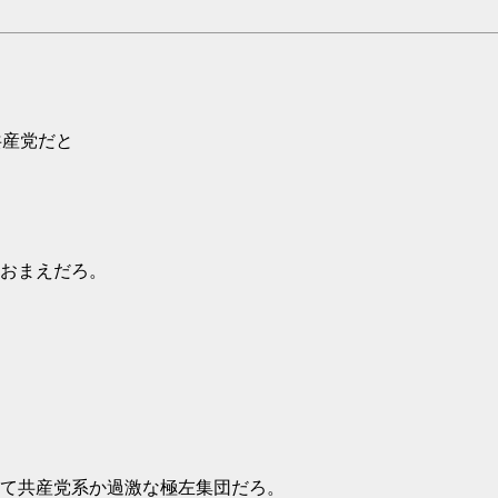
共産党だと
おまえだろ。
て共産党系か過激な極左集団だろ。