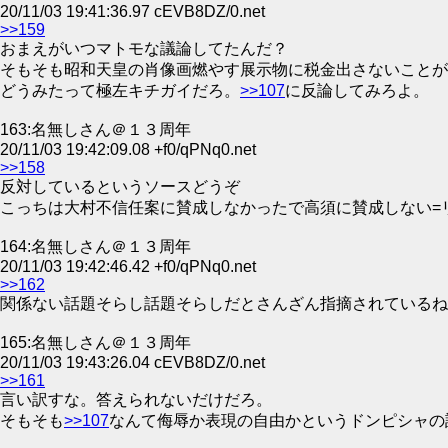
20/11/03 19:41:36.97 cEVB8DZ/0.net
>>159
おまえがいつマトモな議論してたんだ？
そもそも昭和天皇の肖像画燃やす展示物に税金出さないことが
どうみたって極左キチガイだろ。
>>107
に反論してみろよ。
163:名無しさん＠１３周年
20/11/03 19:42:09.08 +f0/qPNq0.net
>>158
反対しているというソースどうぞ
こっちは大村不信任案に賛成しなかったで高須に賛成しない=
164:名無しさん＠１３周年
20/11/03 19:42:46.42 +f0/qPNq0.net
>>162
関係ない話題そらし話題そらしだとさんざん指摘されているね
165:名無しさん＠１３周年
20/11/03 19:43:26.04 cEVB8DZ/0.net
>>161
言い訳すな。答えられないだけだろ。
そもそも
>>107
なんて侮辱か表現の自由かというドンピシャの