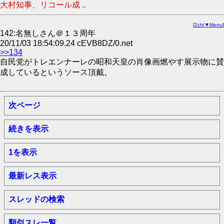
大村知事、リコール成 ..
[
2ch
|
▼Menu
]
142:名無しさん＠１３周年
20/11/03 18:54:09.24 cEVB8DZ/0.net
>>134
自民党がトレエンナーレの昭和天皇の肖像画燃やす展示物に賛
成しているというソース頂戴。
次ページ
続きを表示
1を表示
最新レス表示
スレッドの検索
類似スレ一覧