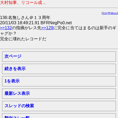
大村知事、リコール成 ..
[
2ch
|
▼Menu
]
136:名無しさん＠１３周年
20/11/03 18:49:21.91 BFRNegPo0.net
>>132
の指摘がレス先
>>129
に完全に当てはまるのは新手のギ
ャグか？
完全に壊れたレコードだ
次ページ
続きを表示
1を表示
最新レス表示
スレッドの検索