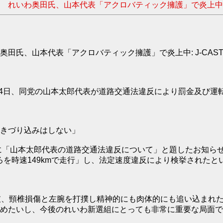
」 れいわ奥田氏、山本代表「アクロバティック擁護」で炎上中 
氏、山本代表「アクロバティック擁護」で炎上中: J-CAST 
7月4日、同党の山本太郎代表が道路交通法違反により罰金及び
きづり込みはしない」
に「山本太郎代表の道路交通法違反について」と題したお知らせ
ろを時速149kmで走行」し、法定速度違反により検挙されたと
破、頸椎損傷と左腕を打撲し精神的にも肉体的にも追い込まれ
めたいし、今後のれいわ新選組にとっても非常に重要な局面で