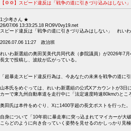
【💢💢】スピード違反は「戦争の道に引きづり込みはしない
1:少考さん ★
26/07/06 13:33:25.18 RO9V0vy19.net
スピード違反は「戦争の道に引きづり込みはしない」 れいわ奥田
2026.07.06 11:27 政治班
れいわ新選組の奥田芙美代共同代表（参院議員）が2026年
長文で投稿し、波紋が広がっている。
「超暴走スピード違反行為は、今あなたの未来を戦争の道に引
山本氏をめぐっては、れいわ新選組の公式Xアカウントが3日
カーで東九州自動車道を走行中に「法定速度時速80kmのとこ
奥田氏は本件をめぐり、Xに1400字超の長文ポストを行った。
自身について「10年前に暴走車に突っ込まれてマイカーが大
こらどのように向き合っていく姿勢を見せるのかしっかり見極