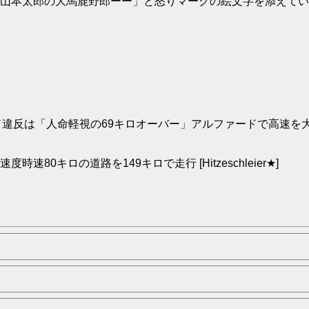
山本太郎の大馬鹿野郎ーー」と怒りマークの絵文字を添えてい
違反は「人命軽視の69キロオーバー」アルファードで高速を大爆走
キロの道路を149キロで走行 [Hitzeschleier★]