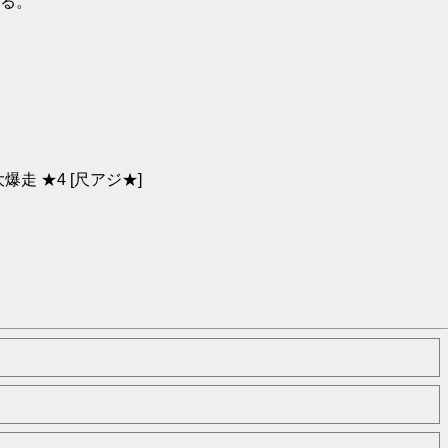
る。
 ★4 [尺アジ★]