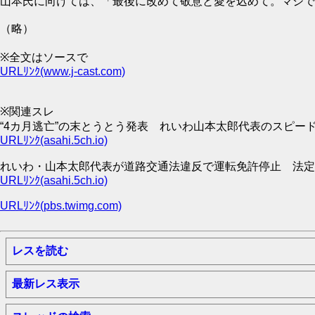
山本氏に向けては、「最後に改めて敬意と愛を込めて。マジで
（略）
※全文はソースで
URLﾘﾝｸ(www.j-cast.com)
※関連スレ
“4カ月逃亡”の末とうとう発表 れいわ山本太郎代表のスピード
URLﾘﾝｸ(asahi.5ch.io)
れいわ・山本太郎代表が道路交通法違反で運転免許停止 法定速度時速80
URLﾘﾝｸ(asahi.5ch.io)
URLﾘﾝｸ(pbs.twimg.com)
レスを読む
最新レス表示