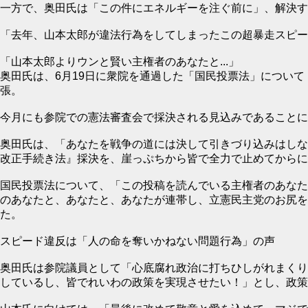
一方で、奥田氏は「この件にエネルギーを注ぐ前に」、解決す
「去年、山本太郎が違法行為をしてしまったこの超暴走スピー
「山本太郎よりウンと賢い主権者のあなたと...」
奥田氏は、6月19日に衆院を通過した「国民投票法」につい
張。
今月にも参院での憲法審査会で採決される見込みであることに
奥田氏は、「あなたを戦争の道には決して引きづり込みはしな
改正手続き法』採決を、崖っぷちから皆で全力で止めてからに
国民投票法について、「この投稿を読んでいる主権者のあなた
のあなたと、あなたと、あなたが連帯し、立憲民主党のお尻を
た。
スピード違反は「人の命を奪いかねない問題行為」の声
奥田氏は参院議員として「心底腐れ政治に打ちひしがれまくり
しているし、皆でれいわの政策を実現させたい！」とし、政策