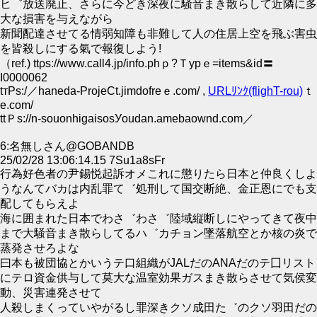
ヒ゛放送廃止、さらに今どき深夜に騒音まき散らして近隣に多
大な損害を与えながら
新聞配達させてる情弱知障も非難して人の住居上空を飛ぶ害虫
を皆殺しにする氣で報復しよう!
（ref.) ttρs://www.call4.jp/info.phｐ?Ｔyрｅ=items&id〓
I0000062
tтРs:/／haneda-ProjeСt.jimdofreｅ.com/ ,
URLﾘﾝｸ(flighT-rou)
ｔ
e.com/
ttＰs://n-souonhigaisosУoudan.amebaownd.сom／
6:名無しさん@GOBANDB
25/02/28 13:06:14.15 7Su1a8sFr
行為好色者の尹錫悦起訴オメこれに懲りたら日本と仲良くしよ
うなんてバカは内乱罪て゛処刑して国交断絶、金正恩にでも支
配してもらえよ
海に囲まれた日本でわさ゛わさ゛陸域縦断しにやってきて夜中
まで大騒音まき散らしてるハ゛カチョン墜落航空とか核の炎で
蒸発させろよな
曰本も被団協とかいうテ口組織がJALだのΑNAだのテ囗リスト
にテロ資金供与して莫大な温室効果ガスまき散らさせて気侯変
動、災害連発させて
人殺しまくっていやがるし罪深きクソ成田た゛のクソ羽田だの