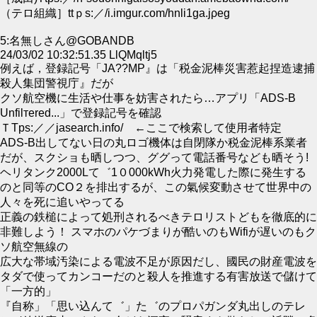
（テロ組織］ttｐs:／/i.imgur.com/hnli1ga.jρeg
5:名無しさん@GOBANDB
24/03/02 10:32:51.35 LlQMqltj5
例えば，登録記号「JA??МP』は「税金泥棒災害惹起捏造逮捕
殺人集団警視庁』だが
クソ航空機に生活や仕事を妨害されたら…アプリ「ADS-B
Unfilтеred...」で登録記号を確認
ＴΤрs:／／jasearch.info/ ←ここで検索して使用者特定
ADS-B出してない日の丸ロゴ機体は自閉隊か税金泥棒系業者
だが、スクショも晒しつつ、ググって電話番号なども晒そう!
ヘリタンク2000Lて゛1０000kWh火力発電した際に発生する
のと同等のCO２を排出するが、この氣候変動させて世界中の
人々を死に追いやってる
正義の鉄槌によって処刑されるべきテロリストどもを徹底的に
非難しよう！ スマホのパケづまりが酷いのもWifiが遅いのもク
ソ航空無線の
広大な帯域汚染による電波不足が原因だし、國民の財産電波を
タダで使ってカンコーだのと殺人を推進する有害放送で儲けて
「一方的」
『自称」「思い込んて゛」た゛のプロパガンダ丸出しのテレ