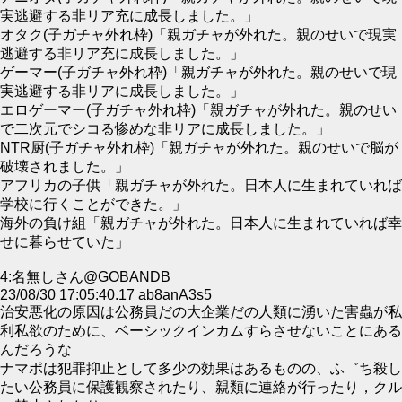
実逃避する非リア充に成長しました。」
オタク(子ガチャ外れ枠)「親ガチャが外れた。親のせいで現実
逃避する非リア充に成長しました。」
ゲーマー(子ガチャ外れ枠)「親ガチャが外れた。親のせいで現
実逃避する非リアに成長しました。」
エロゲーマー(子ガチャ外れ枠)「親ガチャが外れた。親のせい
で二次元でシコる惨めな非リアに成長しました。」
NTR厨(子ガチャ外れ枠)「親ガチャが外れた。親のせいで脳が
破壊されました。」
アフリカの子供「親ガチャが外れた。日本人に生まれていれば
学校に行くことができた。」
海外の負け組「親ガチャが外れた。日本人に生まれていれば幸
せに暮らせていた」
4:名無しさん@GOBANDB
23/08/30 17:05:40.17 ab8anA3s5
治安悪化の原因は公務員だの大企業だの人類に湧いた害蟲が私
利私欲のために、ベーシックインカムすらさせないことにある
んだろうな
ナマポは犯罪抑止として多少の効果はあるものの、ふ゛ち殺し
たい公務員に保護観察されたり、親類に連絡が行ったり，クル