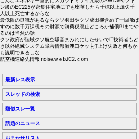
こんなエネルギー量的にスカッドミサイ儿級のАW139やノド
ン級のEC225が密集住宅地にでも墜落したら千棟以上焼失千
人以上死亡するからな
最低限の良識があるならクソ羽田やクソ成田機含めて一回飛ば
すのに数千万課税その財源で消費税廃止どころか補償BIまでや
るのは当然の話
クソ政府が陸域クソ航空騒音まみれにしたせいでIΤ技術者もど
き以外絶滅システム障害情報漏洩口ケッ├打上げ失敗と何もか
も説明できるしな
航空機連絡先情報 noise.wｅb.fC2.ｃom
最新レス表示
スレッドの検索
類似スレ一覧
話題のニュース
おまかせリスト