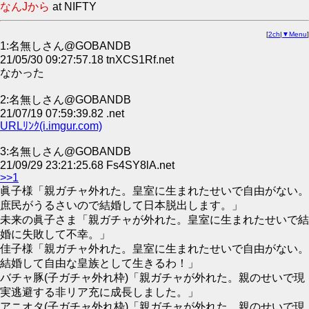
なんJから
at NIFTY
[
2ch
|
▼Menu
]
1:名無しさん@GOBANDB
21/05/30 09:27:57.18 tnXCS1Rf.net
なかった
2:名無しさん@GOBANDB
21/07/19 07:59:39.82 .net
URLﾘﾝｸ(i.imgur.com)
3:名無しさん@GOBANDB
21/09/29 23:21:25.68 Fs4SY8lA.net
>>1
眞子様「親ガチャ外れた。皇室に生まれたせいで自由がない。
庶民がうるさいので結婚して日本脱出します。」
未来の眞子さま「親ガチャが外れた。皇室に生まれたせいで結
婚に失敗して不幸。」
佳子様「親ガチャ外れた。皇室に生まれたせいで自由がない。
結婚して自由な皇族として生きるわ！」
バチャ豚(子ガチャ外れ枠)「親ガチャが外れた。親のせいで現
実逃避する非リア充に成長しました。」
アニオタ(子ガチャ外れ枠)「親ガチャが外れた。親のせいで現