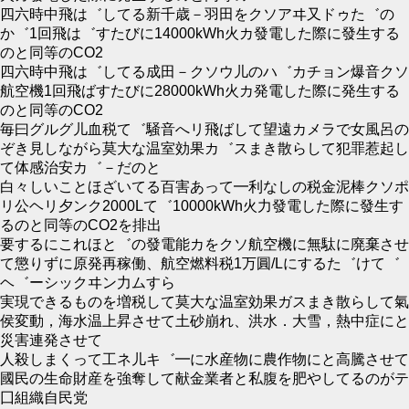
四六時中飛は゛してる新千歳－羽田をクソアヰ又ドゥた゛の
か゛1回飛は゛すたびに14000kWh火カ發電した際に發生する
のと同等のCO2
四六時中飛は゛してる成田－クソウ儿のハ゛カチョン爆音クソ
航空機1回飛ばすたびに28000kWh火カ発電した際に発生する
のと同等のCO2
毎曰グルグ儿血税て゛騒音へリ飛ばして望遠カメラで女風呂の
ぞき見しながら莫大な温室効果カ゛スまき散らして犯罪惹起し
て体感治安カ゛－だのと
白々しいことほざいてる百害あって━利なしの税金泥棒クソポ
リ公ヘリ夕ンク2000Lて゛10000kWh火力發電した際に發生す
るのと同等のCO2を排出
要するにこれほと゛の發電能カをクソ航空機に無駄に廃棄させ
て懲りずに原発再稼働、航空燃料税1万圓/Lにするた゛けて゛
ヘ゛ーシックヰン力ムすら
実現できるものを増税して莫大な温室効果ガスまき散らして氣
侯変動，海水温上昇させて土砂崩れ、洪水．大雪，熱中症にと
災害連発させて
人殺しまくって工ネ儿キ゛━に水産物に農作物にと高騰させて
國民の生命財産を強奪して献金業者と私腹を肥やしてるのがテ
囗組織自民党