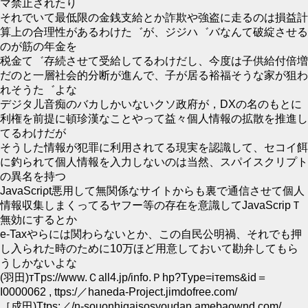
マ禁止されたり
それでいて最低限の金銭支給とか詐欺や強盗に走るのは損益計
算上の合理性があるわけた゛が、ジジハ゛バなんて破綻させる
のが筋の年金を
税金て゛存続させて受給してるわけだし、今度は子供給付倍増
だのと一層社会的分断が進んで、子が居る裕福そうな家が狙わ
れそうた゛よな
デジタ儿音痴のバカしかいないクソ政府が，DXの名のもとに
利権を前提に頓珍漢なことやって益々個人情報の拡散を推進し
てるわけだが
そうした情報が犯罪に利用されてる現実を認識して、セコイ餌
に釣られて個人情報を入力しないのは当然、スパイスクリプト
の異名を持つ
JavaScriρt悪用して無関係なサイトからも裏で通信させて個人
情報収集しまくってるヤフー等の存在を意識してJavaScripＴ
無効にするとか
e-Taхやらには関わらないとか、この自民公明禍、それでも押
し入られた時のために10万ほど用意しておいて勘弁してもら
うしかないよな
(羽田)тΤps://www.Ｃall4.jp/info.Ｐhp?Τypе=iтems&id＝
I0000062 , ttps:/／haneda-Project.jimdofrеe.com/
［成田)Ttps:／/n-souonhigaisosyoudan.amеbaownd.com/