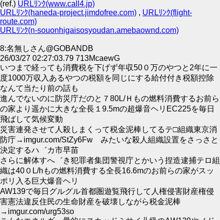
(ref.)
URLﾘﾝｸ(www.call4.jp)
URLﾘﾝｸ(haneda-project.jimdofree.com)
,
URLﾘﾝｸ(flight-
route.com)
URLﾘﾝｸ(n-souonhigaisosyoudan.amebaownd.com)
8:名無しさん@GOBANDB
26/03/27 02:27:03.79 713McaewG
いつまで経っても消費税を下げず年収50０万のやつと2年に一
度1000万収入あるやつの税額を同じにする給付付き税額控除
なんて当たり前の話も
進んでないのに防災庁だのと７80L/Ｈもの燃料消費するお前ら
の家より遥かに大きな全長１9.5mの超爆音ヘリEC225を毎日
飛ばして気候変動
災害連発させて人殺しまくって税金泥棒してるテ□組織東京消
防庁→imgur.com/StZy6Fw みたいな殺人組織設置をさっさと
決定するハ゛カ市早苗
さらに解体すへ゛き犯罪者集団警視庁とかいう捏造逮捕テロ組
織は40０L/hもの燃料消費する全長16.6mのお前らの家がスッ
ポリ入る巨大爆音ヘリ
AW139で毎日グルグル首都圏遊覧飛行して人権侵害財産権侵
害憲法違反住民の生命財産を破壊しながら税金泥棒
→imgur.com/urg53so