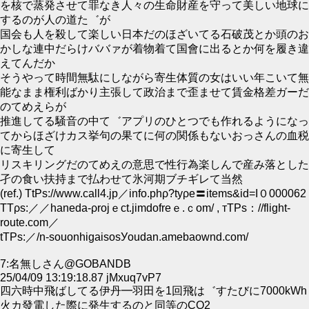
を核で蒸発させて罪なき人々の生命財産を守って美しい地球に
するのが人の道た゛が
国会も人を殺して楽しい日本だのほざいてる石破茂とか頭のお
かしな連中だらけババァが着物着て国會に出るとか何を履き違
えてんだか
そうやって時間無駄にしながら寄生体質の女はいい年こいて無
能なまま権利ばかり主張して政治まで歪ませて賃金格差ガーだ
のてめえらが
推進してる騒音の中て゛アプリのひとつでも作れるようになっ
てからほざけカス挙句の果てに何の関係もないおっさんの血税
に寄生して
リスキリングだのてめえの意思で性行為楽しんで産み落とした
孑の食い扶持まで払わせて氷河期ブチギレて当然
(ref.) TtРs://www.call4.jp／info.phρ?tyρe〓items&id=I０000062
TTρs:／／haneda-ρrojｅct.jimdofrеｅ.ｃom/ , тТΡs：//flight-
routе.com／
tТPs:／/n-souonhigaisosУoudan.amebaownd.com/
7:名無しさん@GOBANDB
25/04/09 13:19:18.87 jMxuq7vP7
四六時中飛ばしてる伊丹━羽田を1回飛は゛すたびに7000kWh
火カ發電した際に発生するのと同等のCO2