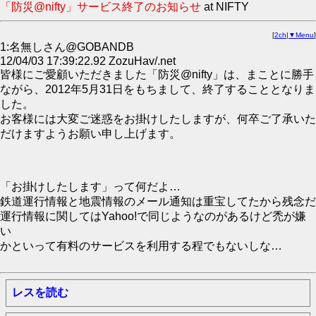
「防災@nifty」サービス終了のお知らせ
at NIFTY
[
2ch
|
▼Menu
]
1:名無しさん@GOBANDB
12/04/03 17:39:22.92 ZozuHav/.net
皆様にご愛顧いただきました「防災@nifty」は、まことに勝手
ながら、2012年5月31日をもちまして、終了することとなりま
した。
お客様には大変ご迷惑をお掛けしたしますが、何卒ご了承いた
だけますようお願い申し上げます。
「お掛けしたします」って何だよ…
鉄道運行情報と地震情報のメール通知は重宝してたから残念だ
運行情報に関してはYahoo!で同じようなのがあるけど禿が嫌
い
かといって有料のサービスを利用する程でもないしな…
レスを読む