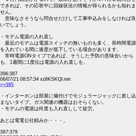
できれば、その応答中に回線状況の情報が得られるかも知れま
せん。
意味なさそうなら問合せだけして工事申込みをしなければ良
いでしょう。
・モデム電源の入れ直し
最近のモデムは電源スイッチの無いものも多く、長時間電源
を入れている間に速度が低下している場合があります。
常時電源ONタイプであれば、そうした予防の意味合いから
も、1週間に1度位は電源の入れ直しを。
396:387
06/07/21 08:57:34 xz8KSKQI.net
>>395
・インターホンは部屋に備付けでモジュラージャックに差し込
まないタイプ。ガス関連の機器はおそらくない。
・モデムの電源は何度も入れ直しして徒労。
あとは電電公社頼みか・・・。
397:379