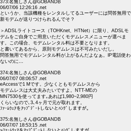
373:名無しさん@GOBANDB
06/07/06 12:26:16 .net
というか、当該機種をレンタルしてるユーザーには問答無用で
新モデムが送りつけられるんでそ？
＞ADSLライトコース（TOHKnet、HTNet）に限り、ADSLモ
デムをご自身でご用意いただくモデムレスメニューが選べま
す。この場合、モデムレンタル料は不要となります。
と書いてあるから、原則モデムレスは不可みたいだし。
問答無用でモデムレンタル料が上がるんだよなぁ。IP電話使わ
ないのに…
374:名無しさん@GOBANDB
06/07/07 08:06:57 .net
eAccessで1 Mです。少なくともモデムレスから
モデムレスは大丈夫みたいですよ。NTT-MEの
MN7530を使ってます｡あれば1,980~2,980円
くらいなので､3､4ヶ月で元が取れます。
ﾌｧｰﾑｳｪｱをｱｯﾌﾟﾃﾞｰﾄしないとﾊﾝｸﾞしますが｡
375:名無しさん@GOBANDB
06/07/07 18:53:15 .net
>ﾌｧｰﾑｳｪｱをｱｯﾌﾟﾃﾞｰﾄしないとﾊﾝｸﾞしますが｡