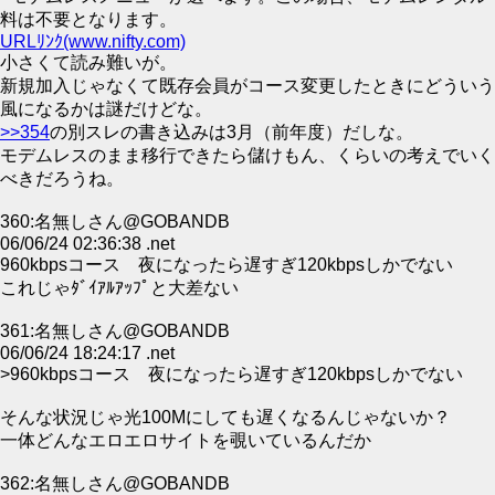
料は不要となります。
URLﾘﾝｸ(www.nifty.com)
小さくて読み難いが。
新規加入じゃなくて既存会員がコース変更したときにどういう
風になるかは謎だけどな。
>>354
の別スレの書き込みは3月（前年度）だしな。
モデムレスのまま移行できたら儲けもん、くらいの考えでいく
べきだろうね。
360:名無しさん@GOBANDB
06/06/24 02:36:38 .net
960kbpsコース 夜になったら遅すぎ120kbpsしかでない
これじゃﾀﾞｲｱﾙｱｯﾌﾟと大差ない
361:名無しさん@GOBANDB
06/06/24 18:24:17 .net
>960kbpsコース 夜になったら遅すぎ120kbpsしかでない
そんな状況じゃ光100Mにしても遅くなるんじゃないか？
一体どんなエロエロサイトを覗いているんだか
362:名無しさん@GOBANDB