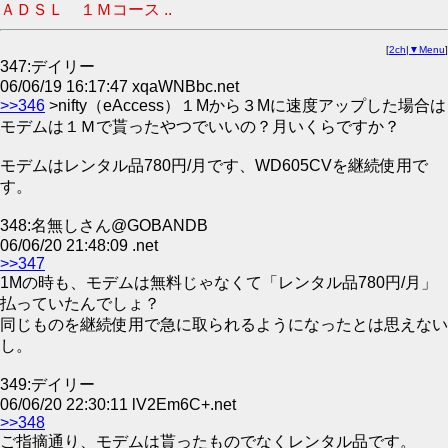
ＡＤＳＬ １Ｍコース ..
[
2ch
|
▼Menu
]
347:デイリー
06/06/19 16:17:47 xqaWNBbc.net
>>346
>nifty（eAccess）１Mから３Mに速度アップした場合は
モデムは１Ｍで貰ったやつでいいの？月いくらですか？
モデムはレンタル品780円/月です、WD605CVを継続使用で
す。
348:名無しさん@GOBANDB
06/06/20 21:48:09 .net
>>347
1Mの時も、モデムは無料じゃなくて「レンタル品780円/月」
払っていたんでしょ？
同じものを継続使用で急に取られるようになったとは思えない
し。
349:デイリー
06/06/20 22:30:11 lV2Em6C+.net
>>348
ご指摘通り、モデムは貰ったものでなくレンタル品です。