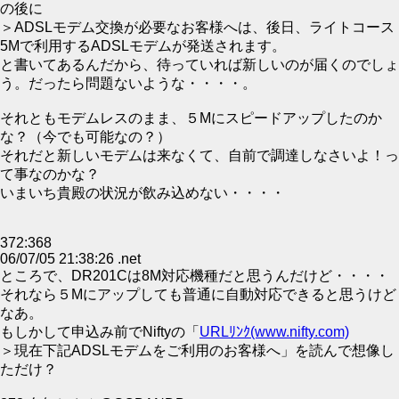
の後に
＞ADSLモデム交換が必要なお客様へは、後日、ライトコース
5Mで利用するADSLモデムが発送されます。
と書いてあるんだから、待っていれば新しいのが届くのでしょ
う。だったら問題ないような・・・・。
それともモデムレスのまま、５Mにスピードアップしたのか
な？（今でも可能なの？）
それだと新しいモデムは来なくて、自前で調達しなさいよ！っ
て事なのかな？
いまいち貴殿の状況が飲み込めない・・・・
372:368
06/07/05 21:38:26 .net
ところで、DR201Cは8M対応機種だと思うんだけど・・・・
それなら５Mにアップしても普通に自動対応できると思うけど
なあ。
もしかして申込み前でNiftyの「
URLﾘﾝｸ(www.nifty.com)
＞現在下記ADSLモデムをご利用のお客様へ」を読んで想像し
ただけ？