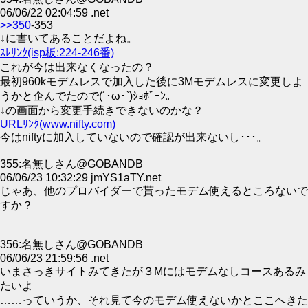
06/06/22 02:04:59 .net
>>350
-353
↓に書いてあることだよね。
ｽﾚﾘﾝｸ(isp板:224-246番)
これが今は出来なくなったの？
最初960kモデムレスで加入した後に3Mモデムレスに変更しよ
うかと企んでたので(´･ω･`)ｼｮﾎﾞｰﾝ。
↓の画面から変更手続きできないのかな？
URLﾘﾝｸ(www.nifty.com)
今はniftyに加入していないので確認が出来ないし･･･。
355:名無しさん@GOBANDB
06/06/23 10:32:29 jmYS1aTY.net
じゃあ、他のプロバイダーで貰ったモデム使えるところないで
すか？
356:名無しさん@GOBANDB
06/06/23 21:59:56 .net
いまさっきサイトみてきたが３Mにはモデムなしコースあるみ
たいよ
……っていうか、それ見て今のモデム使えないかとここへきた