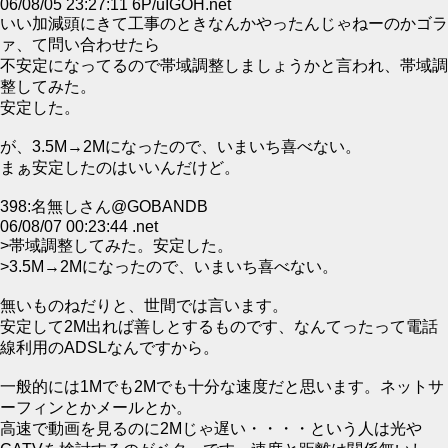
06/08/05 23:27:11 6P/uIGOH.net
いい加減頭にきて工事のときなんかやったんじゃねーのかゴラ
ァ、て問い合わせたら
不安定になってるので帯域調整しましょうかと言われ、帯域調
整してみた。
安定した。
が、3.5M→2Mになったので、いまいち喜べない。
まぁ安定したのはいいんだけど。
398:名無しさん@GOBANDB
06/08/07 00:23:44 .net
>帯域調整してみた。安定した。
>3.5M→2Mになったので、いまいち喜べない。
無いものねだりと、世間では言います。
安定して2M出れば善しとするものです、なんてったって電話
線利用のADSLなんですから。
一般的には1Mでも2Mでも十分な速度だと思います。ネットサ
ーフィンとかメールとか。
高速で動画を見るのに2Mじゃ遅い・・・・という人は光や