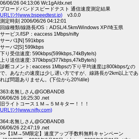
06/06/26 04:13:06 Wc1gA/dx.net
ブロードバンドスピードテスト 通信速度測定結果
URLﾘﾝｸ(www.bspeedtest.jp)
v3.0.0
測定時刻 2006/06/26 04:12:01
回線種類/線路長/OS：ADSL/4.5km/Windows XP/埼玉県
サービス/ISP：eaccess 1Mbps/nifty
サーバ1[N] 591kbps
サーバ2[S] 599kbps
下り受信速度: 590kbps(599kbps,74kByte/s)
上り送信速度: 370kbps(377kbps,47kByte/s)
診断コメント: eaccess 1Mbpsの下り平均速度は800kbpsなの
で、あなたの速度は少し遅い方ですが、線路長が2km以上であ
れば問題ありません。(下位から20%tile)
363:名無しさん@GOBANDB
06/06/26 16:25:30 .net
旧ライトコース１Ｍ→５Ｍキター！！！
URLﾘﾝｸ(www.nifty.com)
364:名無しさん@GOBANDB
06/06/26 22:47:19 .net
>>【1M→5M限定】速度アップ手数料無料キャンペーン