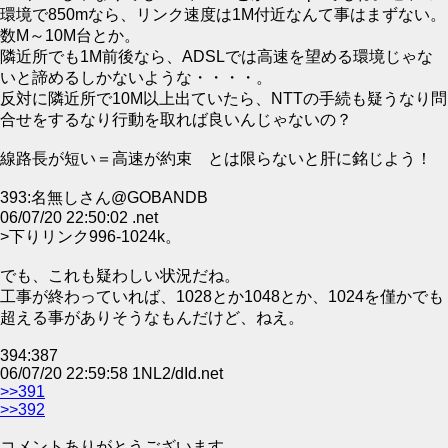
環境で850mなら、リンク速度は1M付近なんて事はまずない。
数M～10M台とか。
隣近所でも1M前後なら、ADSLでは高速を望める環境じゃな
いと諦めるしかないような・・・・。
反対に隣近所で10M以上出ていたら、NTTの手続も疑うなり問
合せをするなり行動を取れば良いんじゃないの？
線路長が短い＝高速が約束 とは限らないと肝に銘じよう！
393:名無しさん@GOBANDB
06/07/20 22:50:02 .net
>下りリンク996-1024k。
でも、これも疑わしい状況だね。
工事が終わっていれば、1028とか1048とか、1024を僅かでも
超える事がありそうなもんだけど、ねえ。
394:387
06/07/20 22:59:58 1NL2/dId.net
>>391
>>392
コメントありがとうございます。