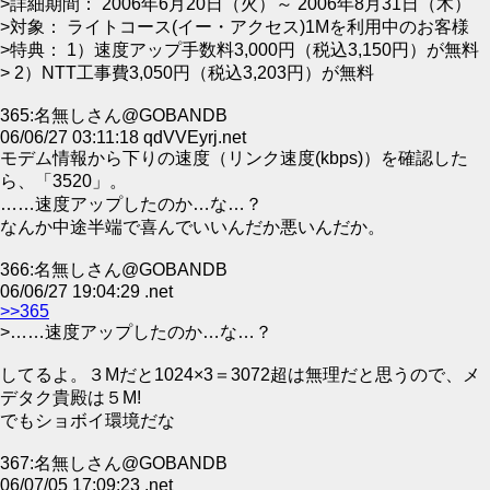
>詳細期間： 2006年6月20日（火）～ 2006年8月31日（木）
>対象： ライトコース(イー・アクセス)1Mを利用中のお客様
>特典： 1）速度アップ手数料3,000円（税込3,150円）が無料
> 2）NTT工事費3,050円（税込3,203円）が無料
365:名無しさん@GOBANDB
06/06/27 03:11:18 qdVVEyrj.net
モデム情報から下りの速度（リンク速度(kbps)）を確認した
ら、「3520」。
……速度アップしたのか…な…？
なんか中途半端で喜んでいいんだか悪いんだか。
366:名無しさん@GOBANDB
06/06/27 19:04:29 .net
>>365
>……速度アップしたのか…な…？
してるよ。３Mだと1024×3＝3072超は無理だと思うので、メ
デタク貴殿は５M!
でもショボイ環境だな
367:名無しさん@GOBANDB
06/07/05 17:09:23 .net