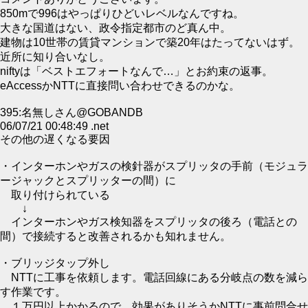
850mで996はやっぱりひどいレベルなんですね。
大きな国道はない、政令指定都市のど真ん中。
建物は10世帯の賃貸マンションで築20年はたってないはず。
近所に知り合いなし。
niftyは「ベストエフォートなんで…」とお約束の返事。
eAccessかNTTに直接問い合わせできるのかな。
395:名無しさん@GOBANDB
06/07/21 00:48:49 .net
その他の遅くなる要因
・インターホンやガスの検針器がスプリッタの手前（モジュラ
ージャックとスプリッターの間）に
取り付けられている
↓
インターホンやガス検知器をスプリッタの後ろ（電話との
間）で接続すると改善されるかも知れません。
・ブリッジタップ外し
NTTに工事を依頼します。電話回線にある分岐点の数を減ら
す作業です。
１万円以上かかるので、効果がありそうかNTTに事前問合せ