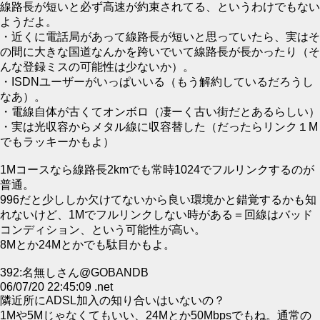
線路長が短いと必ず高速が約束されてる、というわけでもない
ようだよ。
・近くに電話局があって線路長が短いと思っていたら、実はそ
の間に大きな国道なんかを跨いでいて線路長が長かったり（そ
んな登録ミスの可能性は少ないか）。
・ISDNユーザーがいっぱいいる（もう解約しているだろうし
なあ）。
・電線自体が古くてオンボロ（凄ーく古い街だとあるらしい）
・実は光収容からメタル線に収容替した（だったらリンク１M
でもラッキーかもよ）
1Mコースなら線路長2kmでも常時1024でフルリンクするのが
普通。
996だと少ししか欠けてないから良い環境かと錯覚するかも知
れないけど、1Mでフルリンクしない時がある＝回線はバッド
コンディション、という可能性が高い。
8Mとか24Mとかでも駄目かもよ。
392:名無しさん@GOBANDB
06/07/20 22:45:09 .net
隣近所にADSL加入の知り合いはいないの？
1Mや5Mじゃなくてもいい、24Mとか50Mbpsでもね。通常の