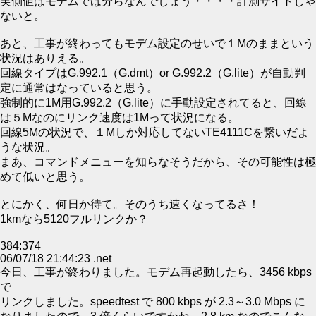
実側値はモデムでは分らなんでしょう・・・・計測サイトじゃ
ないと。
あと、工事が終わってもモデム設定のせいで１Mのままという
状況はありえる。
回線タイプはG.992.1（G.dmt）or G.992.2（G.lite）が自動判
定に通常はなっていると思う。
強制的に1M用G.992.2（G.lite）に手動設定されてると、回線
は５Mなのにリンク速度は1Mって状況になる。
回線5Mの状況で、１Mしか対応してないTE4111Cを繋いだよ
うな状況。
まあ、コマンドメニューを知らなそうだから、その可能性は極
めて低いと思う。
とにかく、何日か待て。そのうち速くなってるさ！
1kmなら5120フルリンクか？
384:374
06/07/18 21:44:23 .net
今日、工事が終わりました。モデム再起動したら、3456 kbps
で
リンクしました。speedtest で 800 kbps が 2.3～3.0 Mbps に