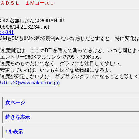
ＡＤＳＬ １Ｍコース ..
342:名無しさん@GOBANDB
06/06/14 21:32:34 .net
>>341
3Mも5Mも8Mの帯域規制みたいな感じだとすると、特に変化
速度測定は、ここのDTIを選んで測ってるけど、いつも同じよ
エントリー960Kフルリンクで795～799Kbps。
速度そのものだけでなく、グラフにも注目して欲しい。
安定していれば、いつもキレイな放物線になるよ。
速度が安定しない人は、ギザギザのグラフになることも珍しく
URLﾘﾝｸ(www.oak.dti.ne.jp)
次ページ
続きを表示
1を表示