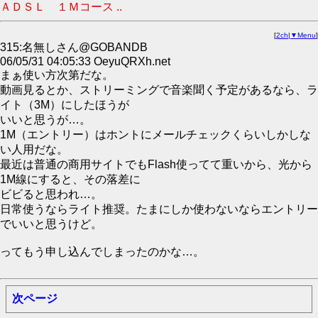
ＡＤＳＬ １Ｍコース ..
[
2ch
|
▼Menu
]
315:名無しさん@GOBANDB
06/05/31 04:05:33 OeyuQRXh.net
まぁ使い方次第だな。
動画見るとか、ストリーミングで音楽聞く予定があるなら、ラ
イト（3M）にしたほうが
いいと思うが…。
1M（エントリー）はホントにメールチェックくらいしかしな
い人用だな。
最近は普通の商用サイトでもFlash使ってて重いから、光から
1M線にすると、その落差に
ビビると思われ…。
日常使うならライト推奨。たまにしか使わないならエントリー
でいいと思うけど。
ってもう申し込んでしまったのかな…。
次ページ