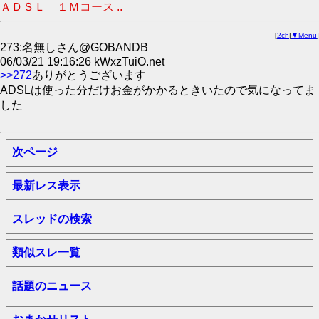
ＡＤＳＬ １Ｍコース ..
[
2ch
|
▼Menu
]
273:名無しさん@GOBANDB
06/03/21 19:16:26 kWxzTuiO.net
>>272
ありがとうございます
ADSLは使った分だけお金がかかるときいたので気になってま
した
次ページ
最新レス表示
スレッドの検索
類似スレ一覧
話題のニュース