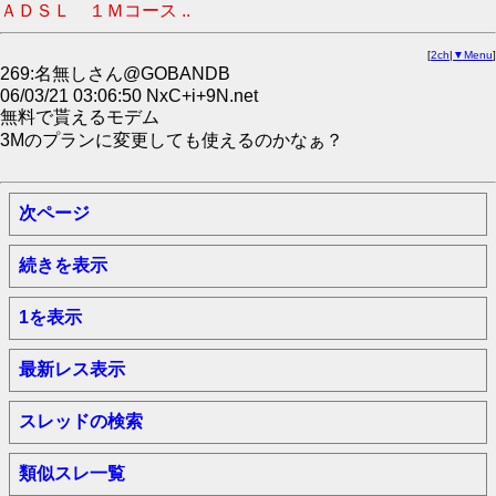
ＡＤＳＬ １Ｍコース ..
[
2ch
|
▼Menu
]
269:名無しさん@GOBANDB
06/03/21 03:06:50 NxC+i+9N.net
無料で貰えるモデム
3Mのプランに変更しても使えるのかなぁ？
次ページ
続きを表示
1を表示
最新レス表示
スレッドの検索
類似スレ一覧