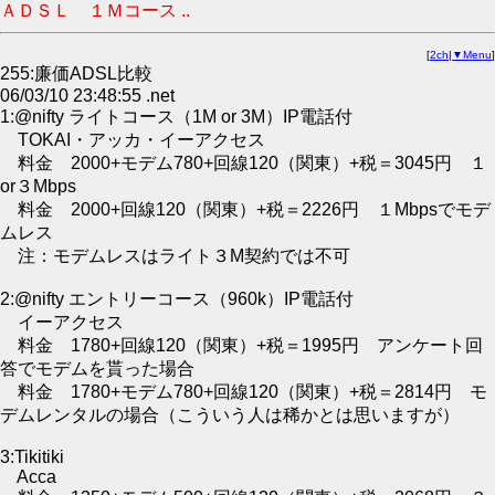
ＡＤＳＬ １Ｍコース ..
[
2ch
|
▼Menu
]
255:廉価ADSL比較
06/03/10 23:48:55 .net
1:@nifty ライトコース（1M or 3M）IP電話付
TOKAI・アッカ・イーアクセス
料金 2000+モデム780+回線120（関東）+税＝3045円 １
or３Mbps
料金 2000+回線120（関東）+税＝2226円 １Mbpsでモデ
ムレス
注：モデムレスはライト３M契約では不可
2:@nifty エントリーコース（960k）IP電話付
イーアクセス
料金 1780+回線120（関東）+税＝1995円 アンケート回
答でモデムを貰った場合
料金 1780+モデム780+回線120（関東）+税＝2814円 モ
デムレンタルの場合（こういう人は稀かとは思いますが）
3:Tikitiki
Acca