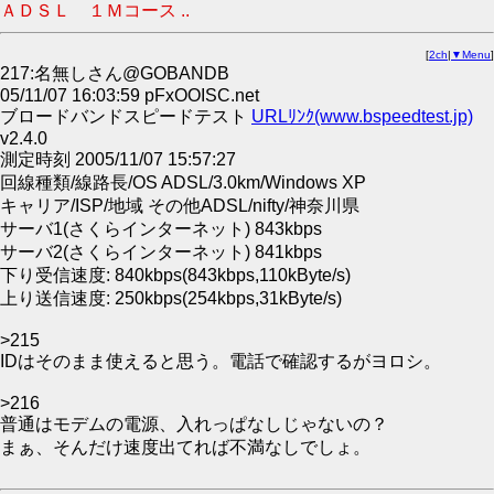
ＡＤＳＬ １Ｍコース ..
[
2ch
|
▼Menu
]
217:名無しさん@GOBANDB
05/11/07 16:03:59 pFxOOISC.net
ブロードバンドスピードテスト
URLﾘﾝｸ(www.bspeedtest.jp)
v2.4.0
測定時刻 2005/11/07 15:57:27
回線種類/線路長/OS ADSL/3.0km/Windows XP
キャリア/ISP/地域 その他ADSL/nifty/神奈川県
サーバ1(さくらインターネット) 843kbps
サーバ2(さくらインターネット) 841kbps
下り受信速度: 840kbps(843kbps,110kByte/s)
上り送信速度: 250kbps(254kbps,31kByte/s)
>215
IDはそのまま使えると思う。電話で確認するがヨロシ。
>216
普通はモデムの電源、入れっぱなしじゃないの？
まぁ、そんだけ速度出てれば不満なしでしょ。