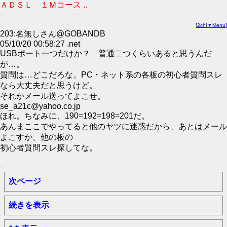
ＡＤＳＬ １Ｍコース ..
[
2ch
|
▼Menu
]
203:名無しさん@GOBANDB
05/10/20 00:58:27 .net
USBポート一つだけか？ 普通二つくらいあると思うんだ
が…。
質問は…どこだろな。PC・ネット系の各板の初心者質問スレ
なら大丈夫だと思うけど。
それかメール送ってよこせ。
se_a21c@yahoo.co.jp
ほれ。ちなみに、190=192=198=201だ。
あんまここでやってると他のヤツに迷惑だから、あとはメール
よこすか、他の板の
初心者質問スレ探してな。
次ページ
続きを表示