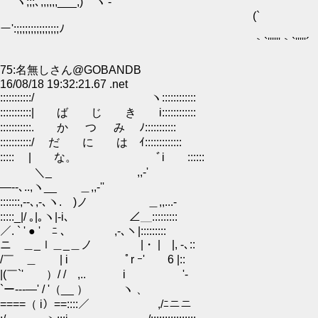
´｀ヽ;;;､,,,,,,___,) ヽ'-ﾞ'"
(`
ー':;;;;;;;;;;;;;;;ﾉ
｀`''''''｀`'''''´
75:名無しさん@GOBANDB
16/08/18 19:32:21.67 .net
:::::::::::/ ヽ::::::::::::
:::::::::::| ば じ き i::::::::::::
:::::::::::.ゝ か つ み ﾉ:::::::::::
:::::::::::/ だ に は ｲ:::::::::::::
::::: | な。 ﾞi ::::::
＼_ ,,-'
―--､..,ヽ__ ＿,,-''
:::::::,-‐､,‐､ヽ. )ノ ＿,,...-
:::::_|/ ｡|｡ヽ|-i､ ∠＿:::::::::
／. ` ' ● ' ﾆ ､ ,-､ヽ|:::::::::
ニ ＿_ｌ＿_＿ノ |・ | |, -､::
/￣ ＿ | i ﾟr ｰ' 6 |::
|(￣`' ）/ / ,.. i '-
`ー---―' / '（__ ） ヽ 、
====（ i）==::::／ ,/ﾆニニ