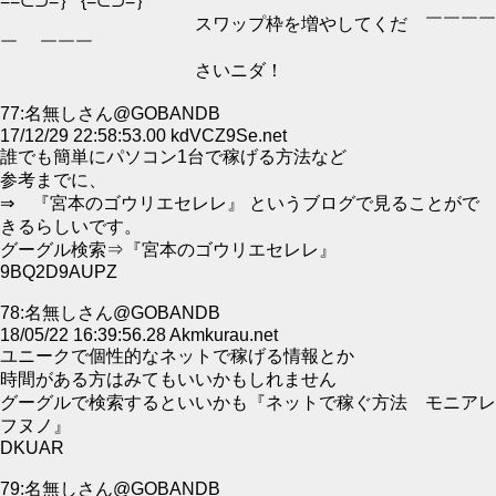
==⊂⊃=｝ {=⊂⊃=｝
スワップ枠を増やしてくだ ￣￣￣￣
￣ ￣￣￣
さいニダ！
77:名無しさん@GOBANDB
17/12/29 22:58:53.00 kdVCZ9Se.net
誰でも簡単にパソコン1台で稼げる方法など
参考までに、
⇒ 『宮本のゴウリエセレレ』 というブログで見ることがで
きるらしいです。
グーグル検索⇒『宮本のゴウリエセレレ』
9BQ2D9AUPZ
78:名無しさん@GOBANDB
18/05/22 16:39:56.28 Akmkurau.net
ユニークで個性的なネットで稼げる情報とか
時間がある方はみてもいいかもしれません
グーグルで検索するといいかも『ネットで稼ぐ方法 モニアレ
フヌノ』
DKUAR
79:名無しさん@GOBANDB