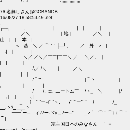
:/ ヽ:::i /;;;;;;;;;;;;;;;;
76:名無しさん@GOBANDB
16/08/27 18:58:53.49 .net
.
┌─┐ . | | | |
／＼ ｜地｜ ／＼ |
山 | | 本 |
< 基 ＼ ／ ⌒｀":├─┘、 ／ 外 > |
.| | |
＼／ ／＼／￣￣|￣￣＼ ／ ＼／ . |
| | |
/,／:/＼ | ／＼
| | | |
;/⌒'":::.. |⌒ヽ |
, | | |
/ /､:::::...ニートム￣ /ヽ_ ＼ |ﾉ
､| .| ､|
_＿（ ⌒ー-ｨ⌒ヽ、￣ /⌒`ー'⌒ ） ﾉ_＿＿
__,ゝｿ_＿＿ゝ
━━`ー─ゝィｿﾉー‐ヾy＿ﾉー─" _ノﾞ￣⌒＾⌒} .{ ⌒＾
⌒}
宗主国日本のみなさん 'ﾆ＝