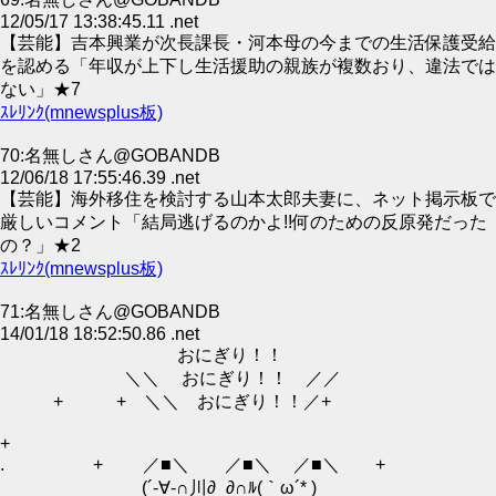
12/05/17 13:38:45.11 .net
【芸能】吉本興業が次長課長・河本母の今までの生活保護受給
を認める「年収が上下し生活援助の親族が複数おり、違法では
ない」★7
ｽﾚﾘﾝｸ(mnewsplus板)
70:名無しさん@GOBANDB
12/06/18 17:55:46.39 .net
【芸能】海外移住を検討する山本太郎夫妻に、ネット掲示板で
厳しいコメント「結局逃げるのかよ!!何のための反原発だった
の？」★2
ｽﾚﾘﾝｸ(mnewsplus板)
71:名無しさん@GOBANDB
14/01/18 18:52:50.86 .net
おにぎり！！
＼＼ おにぎり！！ ／／
+ + ＼＼ おにぎり！！／+
+
. + ／■＼ ／■＼ ／■＼ +
(´-∀-∩川∂_∂∩ﾙ(｀ω´* )