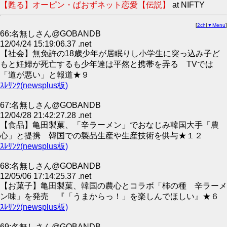
【甦る】オーピン・ぱおずネット恋愛【伝説】
at NIFTY
[
2ch
|
▼Menu
]
66:名無しさん@GOBANDB
12/04/24 15:19:06.37 .net
【社会】無免許の18歳少年が居眠りし小学生に突っ込み子ど
もと妊婦が死亡するも少年達は平然と携帯を弄る TVでは
「道が悪い」と報道★９
ｽﾚﾘﾝｸ(newsplus板)
67:名無しさん@GOBANDB
12/04/28 21:42:27.28 .net
【食品】亀田製菓、「辛ラーメン」でおなじみ韓国大手「農
心」と提携 韓国での製品生産や生産技術を供与★１２
ｽﾚﾘﾝｸ(newsplus板)
68:名無しさん@GOBANDB
12/05/06 17:14:25.37 .net
【お菓子】亀田製菓、韓国の農心とコラボ「柿の種 辛ラーメ
ン味」を発売 『「うまからっ！」を楽しんでほしい』★６
ｽﾚﾘﾝｸ(newsplus板)
69:名無しさん@GOBANDB