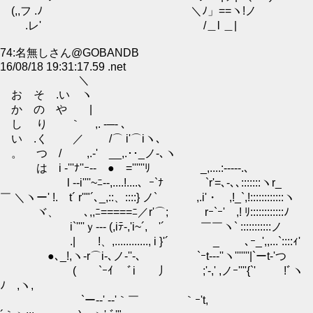
(,,フ .ﾉ ＼ﾉ」==ヽ!ノ
.レ' /＿l ＿|
74:名無しさん@GOBANDB
16/08/18 19:31:17.59 .net
＼
お そ .い ヽ
か の や |
し り ｀ ,. -─- ､
い .く ／ /⌒ i'⌒iヽ､
。 つ / ,.-'ゝ__,.･･_ノ-､ヽ
は i ‐'''ﾅ''ｰ-- ● =''''''ﾘ _,....:-‐‐‐-.､
l -‐i''''~ﾆ-‐,....!....、ｰ`ﾅ `r'=､-､､:::::::ヽr_
￣ ＼ヽー' !. t´ r''"´､_,::、::::} ノ` ,.i'・ ,!_`,!::::::::::::ヽ
ヾ、 ゝゝ､,,ﾆ=====ﾆ／r'⌒; rｰ`ｰ' ,! ﾘ::::::::::::ﾉ
i`''''ｙ--- (,iﾃ‐,'i~´,ゝ'´ ￣￣ヽ` :::::::::::ノ
.| !、,............, i }'´ _ ､ｰ_',,...`::::ｨ'
●､_!,ヽ-r⌒i-､ノ-''‐､ ゝ`ｰt---''ヽ'''''''|`ーt-'つ
( `ｰｲ ﾞi 丿 ;'-,' ,ノｰ''''{`' !ﾞヽ
ﾉ ,ヽ,
`ー--' --'｀￣ ｀ｰ't,