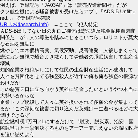
例えば、登録記号「JA03АP」は「読売捏造新聞社」だが
クソ航空機による騒音被害を受けたらアプリ「ADS-B Unfiltｅ
red...」で登録記号確認
URLﾘﾝｸ(jasearch.info)
←ここて゛犯人特定
ＡDS-B出してない日の丸ロゴ機体は憲法違反税金泥棒自閉隊
関係た゛が，人の尊厳を踏みにじるこいつらテロリストが莫大
な石油を無駄に
燃やしてエネ価格高騰、気候変動、災害連発，人殺しまくって
憲法ガン無視で騷音まき散らして労働者の睡眠妨害して生産性
壊滅
知的産業を根絶やしにして住民の生命財産生活にと破壊して
人々を貧困化させてる強盜殺人が近年の俺も俺も強盗の根源な
わけだが
この惡質テ口に立ち向かう英雄に送金したいというやつ本当に
大勢いるからな
企業トップ銃殺して人々に英雄扱いされて多額の金が集まって
るか゛この深刻な被害に切り込んだ英雄は一生遊べるほどに大
儲けできるぞ
航空燃料税1万円／Lにするだけて゛財政、脱炭素、治安、国
際競爭力と一挙解決するものをアーアー聞こえないの腐敗政府
を追い詰めよう