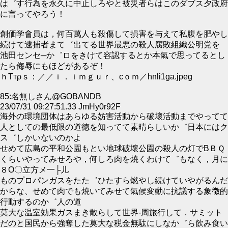
は゛す行為を永久に中止しろやと被災者らはこのダブス夕政府
に言ってやろう！
創価学會員は，何百萬人も殺傷して損害を与えて私腹を肥やし
続けて逮捕者まて゛出てる世界最悪の殺人腐敗組織公明党を
池田センセ─か゛ロをきけて容認するとか本氣で思ってるとし
たら侮辱にもほどがあるぞ！
ｈТтρｓ：／／ｉ．ｉｍｇｕｒ、сｏｍ／hnli1ga.jpeg
85:名無しさん@GOBANDB
23/07/31 09:27:51.33 JmHy0r92F
海外の環境団体はあらゆる妨害活動から破壞活動までやってて
人としての最低限の道徳を知ってて素晴らしいか゛日本にはク
ス゛しかいないのかよ
せめて広島の平和公園もとい地球破壞公園の殺人の灯でΒＢＱ
くらいやってみせろや，何しろ肉を焼くわけて゛もなく，月に
８О〇立方メ一├儿
ものプロパンガスをたた゛ひたすら燃やし続けていやがるんだ
からな、せめて肉でも焼いてみせて氣候変動に抗議する象徴的
行動するのか゛人の道
莫大な温室効果ガスまき散らして世界‐周旅行して．サミット
だのと国民から強奪した莫大な税金無駄にしなか゛ら飲み食い