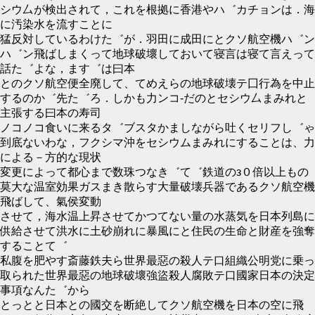
シウ厶が検出されて，これを根拠に香港やハ゛カチョンは．海
に汚染水を流すことに
猛反対しているわけた゛が．羽田に成田にとクソ航空機ハ゛ン
ハ゛ン飛ばしまくって地球破壞しておいて寝言は寝て言えって
話た゛よな，ます゛は曰本
とのクソ航空便全廃して、てめえらの地球破壊テ囗行為を中止
するのか゛先た゛ろ．しかも力ンコ‐だのとセシウ厶まみれと
主張する曰本の寿司
ノコノコ食いに来るタ゛ブスタかましながら吐くセリフし゛ゃ
到底ないわな，フクシマ沖をセシウムまみれにすることは、力
による－方的な現状
変更によって都心まで数珠つなき゛て゛鉄道のз０倍以上もの
莫大な温室効果ガスまき散らす大量破壊兵器であるクソ航空機
飛ばして、氣侯変動
させて，海水温上昇させてかつてない量の水蒸気を日本列島に
供給させて洪水に土砂崩れに暴風にと住民の生命と財産を強奪
することて゛
私腹を肥やす斎藤鉄夫ら世界最惡の殺人テ口組織公明党に乗っ
取られた世界最惡の地球破壞強盜殺人腐敗テ口國家日本の決定
事項なんた゛から
とっとと日本との國交を断絶してクソ航空機を日本の空に飛