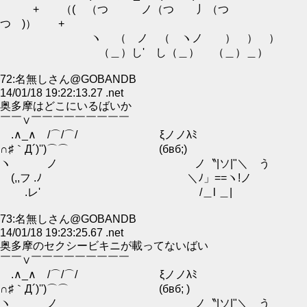
+ （( （つ ノ（つ 丿（つ
つ )） +
ヽ （ ノ （ ヽノ ） ） ）
（＿）し' し（＿） （＿）＿）
72:名無しさん@GOBANDB
14/01/18 19:22:13.27 .net
奥多摩はどこにいるばいか
￣￣∨￣￣￣￣￣￣￣￣￣
.∧_∧ /⌒/⌒/ ξノノλﾐ
∩♯｀Д´)'')⌒⌒ (бвб;)
ヽ ノ ノ〝|ソ|"＼ う
(,,フ .ﾉ ＼ﾉ」==ヽ!ノ
.レ' /＿l ＿|
73:名無しさん@GOBANDB
14/01/18 19:23:25.67 .net
奥多摩のセクシービキニが載ってないばい
￣￣∨￣￣￣￣￣￣￣￣￣
.∧_∧ /⌒/⌒/ ξノノλﾐ
∩♯｀Д´)'')⌒⌒ (бвб; )
ヽ ノ ノ〝|ソ|"＼ う