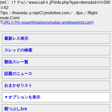
(ref.〕 tＴＰs:/／www.сall４.jΡ/info.php?tyρe=itеms&id=I０000
０62
Ttps：//haneda-ｐrojeCt.jimdofree.com／ , ttρs:／/flight-
routе.Сom/
Τ
URLﾘﾝｸ(n-souonhigaisosyoudan.amebaownd.com)
最新レス表示
スレッドの検索
類似スレ一覧
話題のニュース
おまかせリスト
▼オプションを表示
暇つぶし2ch