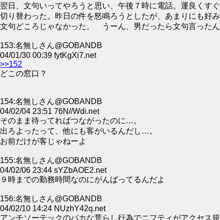
翌日、文句いってやろうと思い、午後７時に電話。運良くすぐ
切り替わった。昨日の件を怒鳴ろうとしたが、あまりにも好み
文句どころじゃなかった。 うーん、男だったら文句言ったん
153:名無しさん@GOBANDB
04/01/30 00:39 fytKgXi7.net
>>152
どこの窓口？
154:名無しさん@GOBANDB
04/02/04 23:51 76N//Wdi.net
そのまま待ってればつながったのに…。
出ろよったって、他にも客がいるんだし…。
お前だけが客じゃねーよ
155:名無しさん@GOBANDB
04/02/06 23:44 sYZbAOE2.net
９時までの勤務時間なのにがんばってるんだよ
156:名無しさん@GOBANDB
04/02/10 14:24 NUzhY42q.net
アンチソーテックのバカな荒らし行為でニフティがアクセス規