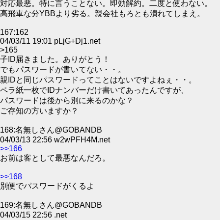
対応最悪。特に言うことない。即効解約。二度と使わない。
高飛車な分YBBより劣る。親会社もろとも潰れてしまえ。
167:162
04/03/11 19:01 pLjG+Dj1.net
>165
子ID届きました。ありがとう！
でもパスワードが書いてない・・。
親IDと同じパスワードってことはないですよねぇ・・。
ペラ紙一枚でIDナンバーだけ書いてあったんですが、
パスワードは後から別に来るのかな？
ご存知の方いますか？
168:名無しさん@GOBANDB
04/03/13 22:56 w2wPFH4M.net
>>166
お前は客として最悪なんだろ。
>>168
別便でパスワードがくるよ
169:名無しさん@GOBANDB
04/03/15 22:56 .net