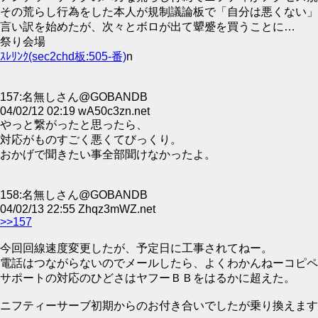
その荒らし行為をした本人が規制議論板で「自分は悪くない」
言い訳を始めたが、次々とボロが出て顰蹙を買うことに…
祭り会場
ｽﾚﾘﾝｸ(sec2chd板:505-番)
n
157:名無しさん@GOBANDB
04/02/12 02:19 wA50c3zn.net
やっと繋がったと思ったら、
対応がものすごく悪くてびっくり。
おかげで聞きたい事全部聞けなかったよ。
158:名無しさん@GOBANDB
04/02/13 22:55 Zhqz3mWZ.net
>>157
今回回線速度変更したが、予定日に工事されてねー。
電話はつながらないのでメールしたら、よくわかんねーコピペ
サポートの対応のひどさはヤフーＢＢをはるかに超えた。
ニフティーサーブ初期からのお付き合いでしたが乗り換えます