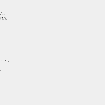
た。
れて
・・。
。