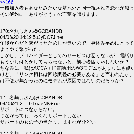
>>166
一般加入者もあなたみたいな基地外と同一視される恐れが減っ
その解約に「ありがとう」の言葉を贈ります。
170:名無しさん@GOBANDB
04/03/20 14:19 5uJyDC7J.net
午後からだと繋がったためしが無いので、昼休み早めにとって
ようやく繋がった。
しかし、プロバイダーとしてのサービスは悪くないが、電話サ
もう少し何とかしてもらわないと、初心者困りゃしないか？
ちなみに、私はACCA＋IP電話用のW3モデムがあまりにも酷
けど、「リンク切れは回線調整の必要がある」と言われたが、
は不便が無かったのにモデムが原因ではないのだろうか？
171:名無しさん@GOBANDB
04/03/21 21:10 l7iaeNK+.net
サポートにつながらない。
つながっても、ろくなサポートしない。
サポートの女の子の当たり、はずれがひどい
172:名無しさん@GOBANDB