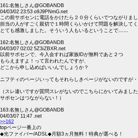
161:名無しさん@GOBANDB
04/03/02 23:53 o9J9PNmG.net
この前サポセンに電話をかけたら２０分くらいでつながりまし
担当の人がすごく親切で１時間くらいかけて問題を解決してく
とても感激しました。そういう人もいるということで……
162:名無しさん@GOBANDB
04/03/07 02:02 5Z3iZBXR.net
以前サポセンで、今入会すれば家族IDが無料であと２つ
もらえますよ！って言われたんですが、
どこから申し込めばいいんでしょうか？
ニフティのページいってもそれらしきページがないのですが・
（スレ違いですが質問スレがないのでこちらにかいてみました
サポセンはつながらない！）
163:名無しさん@GOBANDB
04/03/07 11:47 .net
>>162
topページ一番上の
◆光ファイバー/ADSL◆月額3ヵ月無料！特典が選べる！