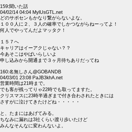
159:聞いた話
04/02/14 04:04 MyIUsGTL.net
どのサポセンもかなり繋がらないよな。
１００人に２、３人の確率でしかつながらねーってよ！
何人でやってんだよマッタク！
１５７へ
キャリアはイーアクじゃない？？
今あそこはやばいらしいよ
申し込みから開通まで３ヶ月待ちありだってね
160:名無しさん@GOBANDB
04/03/01 23:08 PaJB3khA.net
営業時間は21時まで。
でも客が残ってりゃ22時でも取ってますた。
クリスマスに23時半過ぎまで付き合わされたときには
さすがに泣けてきたけどね・・・・・
と、たまにはあげてみる。
ちなみに漏れは3社くらい渡り歩いたけど
みんなそんなに変わんないよ。