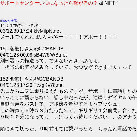
サポートセンターいつになったら繋がるの？
at NIFTY
[
前50を表示
]
150:niftyｻﾎﾟｰﾄｾﾝﾀｰ
03/12/30 17:24 kIvMiIpN.net
メールでくれればいいべやー！！！！アホー！！！！
151:名無しさん@GOBANDB
04/01/23 00:08 sB4W6/WB.net
別部署への転送って、できないときもあるよ。
「担当の部署が込み合っていて、おつなぎできません」って
152:名無しさん@GOBANDB
04/01/23 17:20 TzzgKv78.net
先日からニフに乗り換えたものですが、サポートに電話したの
いっこうに繋がらない、話し中だったが、連続リダイヤルで午
自動音声をパスして、アポ嬢を希望するようプッシュ。
この時点で８時５９分だったので、ギリギリ１分前間に合った
９時２０分になっても、しばらくお待ちください、、のアナウ
頭にきて切った。９時前までに繋がったら、ちゃんと電話でろ