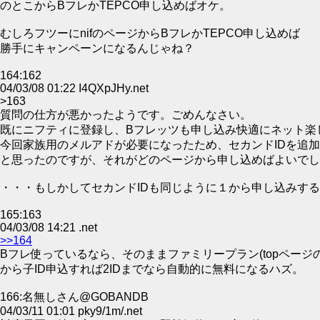
のとこからBフレかTEPCO申し込めばオケ。
むしろフツーにnifのページからBフレかTEPCO申し込めば
勝手にキャンペーンになるんじゃね？
164:162
04/03/08 01:22 I4QXpJHy.net
>163
質問の仕方が悪かったようです。ごめんなさい。
既にニフティに登録し、Bフレッツも申し込み快適にネット楽
今回家族用のメルアドが必要になったため、セカンドIDを追
と思ったのですが、それがどのページから申し込めばよいでし
・・・もしかしてセカンドIDも同じように１から申し込みす
165:163
04/03/08 14:21 .net
>>164
Bフレ使っているなら、そのままファミリープラン(topページ
から子ID申込すれば2IDまでなら自動的に無料になるハズ。
166:名無しさん@GOBANDB
04/03/11 01:01 pky9/1m/.net