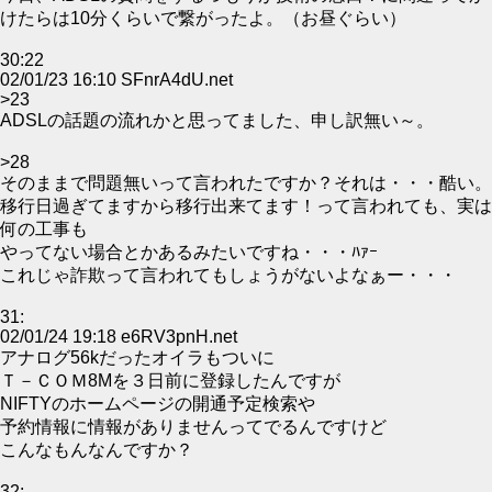
けたらは10分くらいで繋がったよ。（お昼ぐらい）
30:22
02/01/23 16:10 SFnrA4dU.net
>23
ADSLの話題の流れかと思ってました、申し訳無い～。
>28
そのままで問題無いって言われたですか？それは・・・酷い。
移行日過ぎてますから移行出来てます！って言われても、実は
何の工事も
やってない場合とかあるみたいですね・・・ﾊｧｰ
これじゃ詐欺って言われてもしょうがないよなぁー・・・
31:
02/01/24 19:18 e6RV3pnH.net
アナログ56kだったオイラもついに
Ｔ－ＣＯＭ8Mを３日前に登録したんですが
NIFTYのホームページの開通予定検索や
予約情報に情報がありませんってでるんですけど
こんなもんなんですか？
32: