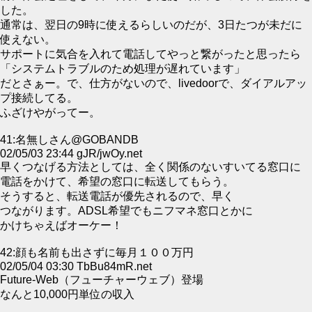
した。
通常は、翌日の9時に使えるらしいのだが、3日たつが未だに
使えない。
サポートに気合を入れて電話してやっと繋がったと思ったら
「システムトラブルのため処理が遅れています」
だとさぁー。で、仕方がないので、livedoorで、ダイアルアッ
プ接続してる。
ふざけやがってー。
41:名無しさん@GOBANDB
02/05/03 23:44 gJR/jwOy.net
早くつなげる方法としては、全く関係のないすいてる窓口に
電話をかけて、希望の窓口に転送してもらう。
そうすると、転送電話が優先されるので、早く
つながります。ADSL希望でもニフマネ窓口とかに
かけちゃえばオーケー！
42:顔も名前も出さずに毎月１００万円
02/05/04 03:30 TbBu84mR.net
Future-Web（フューチャーウェブ）登場
なんと10,000円単位の収入