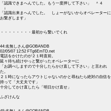
「認識できまへんでした。もう一度押して下さい」 ＾４
↓
「認識出来まへんでした。 しょーがないからオペレーターに
お繋ぎします」
・・・・・・・・最初から繋いでくれ
44:名無しさん@GOBANDB
02/05/07 12:52 FTg6EmTD.net
電話をかけたのが２１時直前。
延々待ち続けやっと繋がったオペレーターに
「お調べしますので十分したらかけ直して下さい」と言われ
た。
２１時になったらアウトじゃないのかと尋ねたら絶対の自信を
持って「大丈夫です」
十分してかけ直したら「明日かけ直せ」
ふざけんな
45:名無しさん@GOBANDB