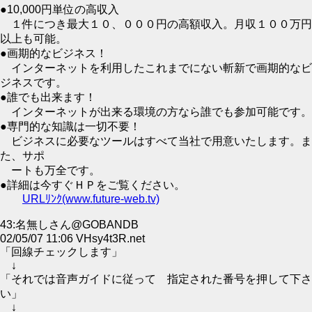
●10,000円単位の高収入
１件につき最大１０、０００円の高額収入。月収１００万円
以上も可能。
●画期的なビジネス！
インターネットを利用したこれまでにない斬新で画期的なビ
ジネスです。
●誰でも出来ます！
インターネットが出来る環境の方なら誰でも参加可能です。
●専門的な知識は一切不要！
ビジネスに必要なツールはすべて当社で用意いたします。ま
た、サポ
ートも万全です。
●詳細は今すぐＨＰをご覧ください。
URLﾘﾝｸ(www.future-web.tv)
43:名無しさん@GOBANDB
02/05/07 11:06 VHsy4t3R.net
「回線チェックします」
↓
「それでは音声ガイドに従って 指定された番号を押して下さ
い」
↓