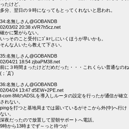
ったけど、
多分、翌日の９時になってもとってくれないと思われ。
34:名無しさん@GOBANDB
02/03/02 20:38 xVR7h5cz.net
確かに繋がらない。
いっそのこと受付にｺﾞﾙｧしにいくほうが早いかも。
そんな人いたら教えて下さい。
35:名無しさん@GOBANDB
02/04/21 18:54 zjbaPM38.net
前に３時間まったけどだめだった・・・これくらい普通なのね
(；´Д`)
36:名無しさん@GOBANDB
02/04/24 13:47 d5EW+2PE.net
t-com 8MのADSLを導入しルータの設定を行ったが通信が確立
されない。
pingを打つと基地局までは届いているがそこから外(中)へ行け
ない。
深夜だったので放置して翌朝サポートへ電話。
9時から13時までず～っと待つが