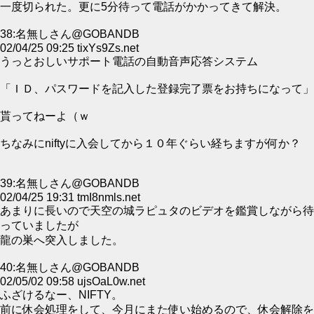
一度切られた。更に5分待って電話がかかってきて解決。
38:名無しさん@GOBANDB
02/04/25 09:25 tixYs9Zs.net
うっとおしいサポート電話の自動音声応答システム
「ＩＤ、パスワードを記入した登録完了票をお持ちになって」
貰ってねーよ（ｗ
ちなみにniftyに入会してから１０年ぐらい経ちますが何か？
39:名無しさん@GOBANDB
02/04/25 19:31 tmI8nmls.net
あまりに長いので天空の城ラピュタのビデオを鑑賞しながら待
っていましたが
龍の巣へ突入しました。
40:名無しさん@GOBANDB
02/05/02 09:58 ujsOaL0w.net
ふざけるなー、NIFTY。
前に休会処理をして、今月にまた使い始めるので、休会解除を