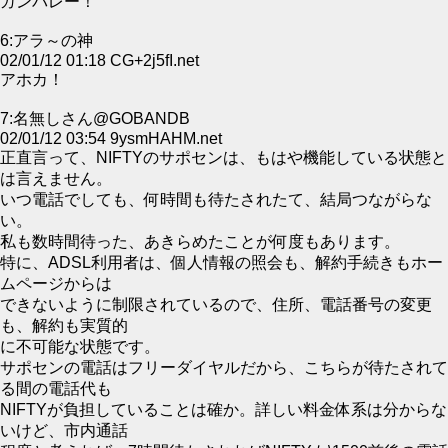
ガンバレー！
6:アラ～の神
02/01/12 01:18 CG+2j5fI.net
アホカ！
7:名無しさん@GOBANDB
02/01/12 03:54 9ysmHAHM.net
正直言って、NIFTYのサポセンは、もはや機能している状態と
は言えません。
いつ電話でしても、何時間も待たされたて、結局つながらな
い。
私も数時間待った、あきらめたことが何度もあります。
特に、ADSL利用者は、個人情報の照会も、解約手続きもホー
ムページからは
できないように制限されているので、住所、電話番号の変更
も、解約も実質的
に不可能な状態です。
サポセンの電話はフリーダイヤルだから、こちらが待たされて
る間の電話代も
NIFTYが負担していることは確か。詳しい料金体系は分からな
いけど、市内通話