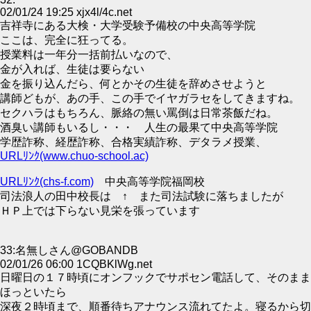
02/01/24 19:25 xjx4l/4c.net
吉祥寺にある大検・大学受験予備校の中央高等学院
ここは、完全に狂ってる。
授業料は一年分一括前払いなので、
金が入れば、生徒は要らない
金を振り込んだら、何とかその生徒を辞めさせようと
講師どもが、あの手、この手でイヤガラセをしてきますね。
セクハラはもちろん、脈絡の無い罵倒は日常茶飯だね。
酒臭い講師もいるし・・・ 人生の最果て中央高等学院
学歴詐称、経歴詐称、合格実績詐称、デタラメ授業、
URLﾘﾝｸ(www.chuo-school.ac)
URLﾘﾝｸ(chs-f.com)
中央高等学院福岡校
司法浪人の田中校長は ↑ また司法試験に落ちましたが
ＨＰ上では下らない見栄を張っています
33:名無しさん@GOBANDB
02/01/26 06:00 1CQBKlWg.net
日曜日の１７時頃にオンフックでサポセン電話して、そのまま
ほっといたら
深夜２時頃まで、順番待ちアナウンス流れてたよ。寝るから切