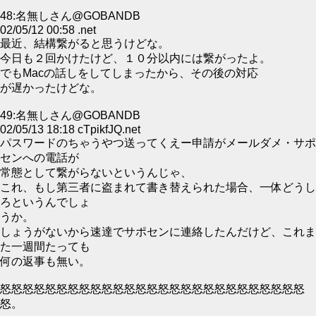
48:名無しさん@GOBANDB
02/05/12 00:58 .net
最近、結構繋がると思うけどな。
今日も２回かけたけど、１０分以内には繋がったよ。
でもMacの話しをしてしまったから、その後の対応
が遅かったけどな。
49:名無しさん@GOBANDB
02/05/13 18:18 cTpikfJQ.net
パスワードのちゃうやつ送ってくえー申請がメールダメ・サポ
センへの電話が
常態として繋がらないというんじゃ、
これ、もし第三者に盗まれて書き替えられた場合、一体どうし
ろというんでしょ
うか。
しょうがないから速達でサポセンに連絡したんだけど、これま
た一週間たっても
何の返事も無い。
怒怒怒怒怒怒怒怒怒怒怒怒怒怒怒怒怒怒怒怒怒怒怒怒怒怒怒
怒。