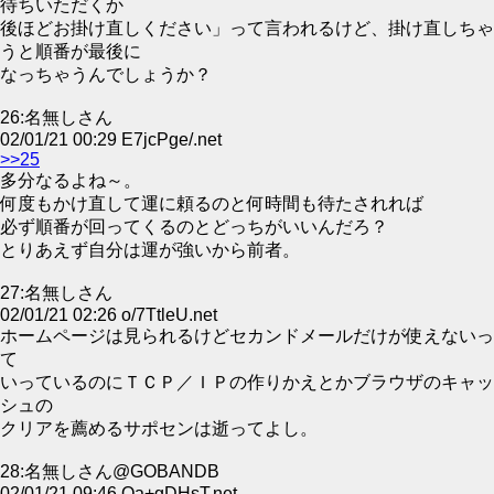
待ちいただくか
後ほどお掛け直しください」って言われるけど、掛け直しちゃ
うと順番が最後に
なっちゃうんでしょうか？
26:名無しさん
02/01/21 00:29 E7jcPge/.net
>>25
多分なるよね～。
何度もかけ直して運に頼るのと何時間も待たされれば
必ず順番が回ってくるのとどっちがいいんだろ？
とりあえず自分は運が強いから前者。
27:名無しさん
02/01/21 02:26 o/7TtleU.net
ホームページは見られるけどセカンドメールだけが使えないっ
て
いっているのにＴＣＰ／ＩＰの作りかえとかブラウザのキャッ
シュの
クリアを薦めるサポセンは逝ってよし。
28:名無しさん@GOBANDB
02/01/21 09:46 Oa+gDHsT.net