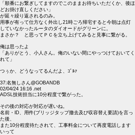
「順番にお繋ぎしてますのでこのままお待ちいただくか、後ほ
どお掛け直しください」
が延々繰り返されるのみ。
用事が有って仕方なく外出し21時ごろ帰宅すると今朝は点灯
していなかったルータのダイオードがグリーンに。
まさか？ と思ってＰＣを立ち上げてみると見事に繋がる。
俺は思ったよ
「ありがとう、小人さん。俺のいない間にやっつけておいてく
れて」
つぅか、どうなってるんだよ、ｺﾞﾙｧ
37:名無しさん@GOBANDB
02/04/24 16:16 .net
ADSL技術担当に10分程度で繋がった。
その後の対応が対応が遅いね。
名前・ID、用件(ブリッジタップ撤去及び収容替え要請)を言っ
た後、
また10分程度待たされて、工事料金について再度電話します
いって