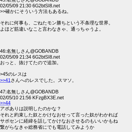
02/05/09 21:30 6G2btSl8.net
>>確かにそういう方法もあるね。
それに何事も、ごねたモン勝ちという不条理な世界。
よほど筋違いなこと言わなきゃ、通っちゃうよ。
46:名無しさん@GOBANDB
02/05/09 21:34 6G2btSl8.net
おっと、抜けてたので追加。
>45のレスは
>>41
さんへのレスでした。スマソ。
47:名無しさん@GOBANDB
02/05/10 21:56 KFzgBX3E.net
>>44
アポありは説明したのかな？
それと約束した奴とかけなおせって言った奴がわかれば
サポセンに経緯を話してかけなおさせるのもいいかもね
繋がらなきゃ総務省にでも電話してみようか