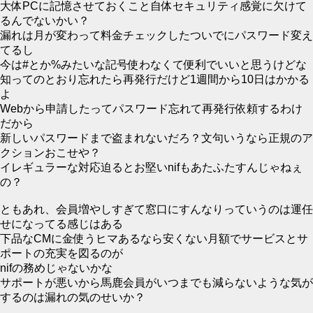
大体PCに記憶させておくこと自体セキュリティ感覚に欠けて
るんでないかい？
漏れは月が変わって料金チェックしたついでにパスワード変え
てるし
今は#とか%みたいな記号使わなくて便利でいいと思うけどな
知ってのとおり忘れたら再発行だけど1週間から10日はかかる
よ
Webから申請したってパスワード忘れて再発行依頼するわけ
だから
新しいパスワードまで盗まれないだろ？文句いうなら正規のア
クションおこせや？
イレギュラーな対応迫るとお堅いnifもあたふたすんじゃねぇ
の？
ともあれ、会員増やしすぎて窓口にすんなりっていうのは運任
せになってる感じはある
下品なCMに金使うヒマあるなら安くない月額でサービスとサ
ポートの充実を図るのが
nifの務めじゃないかな
サポートが悪いから馬鹿会員がいつまでも減らないような気が
するのは漏れの気のせいか？