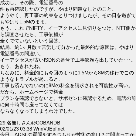
成功し、その際、電話番号の
件も再確認したのですが、やはり問題なしとのこと。
ようやく、再工事の約束をとりつけましたが、その日を過ぎて
もやはり1.5Mのまま。
もう、これでNIFTY、イーアクセスに見切りをつけ、NTT側か
ら調査させたら、工事依頼が
全くでていないという回答。
結局、約1ヶ月散々苦労して分かった最終的な原因は、やはり
電話番号の間違い。
イーアクセスが古いISDNの番号で工事依頼を出していた･･･。
もう、あきれたね。
ちなみに、料金的にも今回のように1.5Mから8Mの移行でこの
ようなトラブルが起こると、
工事も済んでないのに8Mの料金を請求される可能性が高い。
だから、ホームページで料金
プランを確認できないと、サポセンに確認するため、電話の前
に何十時間も座ってなくては
ならなくなってしまうわけでした。
29:名無しさん@GOBANDB
02/01/23 03:38 WnnVJEpf.net
今日、ADSLの質問をするつもりが技術の窓口？に間違ってか