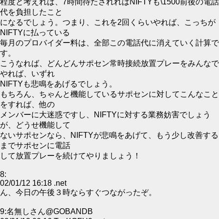
程度と考えれば、7時間待たされればNIFTYも\1500前後の電話
代を負担したこと
になるでしょう。つまり、これを2回くらいやれば、こっちが
NIFTYに払っている
毎月のプロバイダー料は、全部この電話代に消えていく計算で
す。
こうなれば、どんどんサポセン常時接続放置プレーをみんなで
やれば、いずれ
NIFTYも悲鳴をあげるでしょう。
もちろん、ちゃんと機能しているサポセンに対してこんなこと
をすれば、他の
メンバーに大迷惑ですし、NIFTYに対する業務妨害でしょう
が、どうせ機能して
ないサポセンなら、NIFTYが悲鳴をあげて、もう少し改善する
までサポセンに電話
して放置プレーを続けてやりましょう！
8:
02/01/12 16:18 .net
ん、今日の午後３時ならすぐつながったぞ。
9:名無しさん@GOBANDB