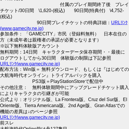
付属のプレイ期間終了後 プレイ
チケット/30日間 \1,620-(税込) 90日間(特典付) \4,752-
(税込)
90日間プレイチケットの特典詳細：
URLﾘﾝｸ
(www.gamecity.ne.jp)
参加条件： 「GAMECITY」市民（登録料無料） 日本在住の
方（未成年者は親権者の承諾が必要となります）
※以下無料体験版アカウント
無料期間：14日間 キャラクターデータ保存期間・・最後に
ログアウトしてから30日間 体験版の制限は下記参照
URLﾘﾝｸ(www.gamecity.ne.jp)
配布方法：Win版＝ 無料ダウンロード、もしくは『はじめての
大航海時代オンライン』トライアルパックを購入
PS3版＝PlayStationStoreで配信中
その他注意： 無料体験期間中にアップグレードチケット購入
によりキャラクタの引継ぎが可能
公式より：オリジナル版、La Frontera版、Cruz del Sur版、El
Oriente版、Tierra Americana版、2nd Age版、Gran Atlasでの
機能の差異は↓のページ参照
URLﾘﾝｸ(www.gamecity.ne.jp)
前スレ
大航海時代Online助け舟127隻目