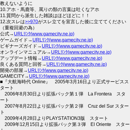
教えないように
10.アホ・馬鹿等、罵りの類の言葉は吐くなアホ
11.質問から派生した雑談はほどほどに！！
12.次スレは
>>970
がスレ立てを宣言した後に立ててください
（重複回避の為）
公式→
URLﾘﾝｸ(www.gamecity.ne.jp)
ゲームガイド→
URLﾘﾝｸ(www.gamecity.ne.jp)
ビギナーズガイド→
URLﾘﾝｸ(www.gamecity.ne.jp)
オンラインマニュアル→
URLﾘﾝｸ(www.gamecity.ne.jp)
アップデート情報→
URLﾘﾝｸ(www.gamecity.ne.jp)
良くある質問と回答→
URLﾘﾝｸ(www.gamecity.ne.jp)
開発の部屋→
URLﾘﾝｸ(www.gamecity.ne.jp)
GAMECITY→
URLﾘﾝｸ(www.gamecity.ne.jp)
■『大航海時代 Online』 2005年3月16日より正式サービスス
タート
2006年8月30日より拡張パック第１弾 La Frontera スタ
ート
2007年8月22日より拡張パック第２弾 Cruz del Sur スター
ト
2009年4月28日よりPLAYSTATION3版 スタート
2009年12月15日より拡張パック第３弾 El Oriente スター