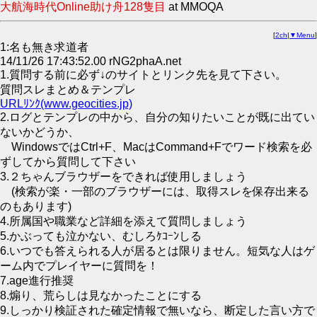
大航海時代Online助け舟128隻目
at MMOQA
[
2ch
|
▼Menu
]
1:名も無き求道者
14/11/26 17:43:52.00 rNG2phaA.net
1.質問する前に必ず↓のサイトとリンク先を見て下さい。
質問スレまとめ＆テンプレ
URLﾘﾝｸ(www.geocities.jp)
2.ログとテンプレの中から、自分の知りたいことが既に出てい
ないかどうか、
WindowsではCtrl+F、MacはCommand+Fでワード検索を必
ずしてから質問して下さい
3.２ちゃんブラウザーをできれば使用しましょう
(検索が楽・一部のブラウザーには、取得スレを保存出来る
のもあります)
4.所属国や職業など詳細を添えて質問しましょう
5.かぶっても泣かない、むしろｹｺｰﾝしる
6.いつでも答えられる人が居るとは限りません。短気な人はゲ
ーム内でプレイヤーに質問を！
7.age進行推奨
8.煽り、荒らしは見なかったことにする
9.しっかり検証された確定情報で無いなら、断定した言い方で