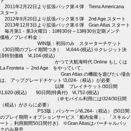
ト
2011年2月22日より拡張パック第４弾 Tierra Americana
スタート
2012年9月20日より拡張パック第５弾 2nd Age スタート
2013年12月3日より拡張パック第６弾 Gran Atlas スタート
毎月第1・第3火曜日：10時30分～13時30分定期メンテ
価格／プレイ料金：
WIN版：初回のみ スターターチケット
（30日間のプレイ期間つき） \4,644-(税込) ※クレジット決
済特別価格 \4,104-(税込)
かつて大航海時代 Online もしくは
La Frontera ～ 2nd Age をやっていて、
Gran Atlas の機能を遊びたい場合
は、 アップグレードチケット \3,024-（税込）が必要
以降 プレイチケット/30日間
\1,620-(税込) 90日間(特典付) \4,752-(税込)
（＠モバイル利用には\324/30日間
（税込）がさらに必要）
PS3版：パッケージ\6,264-（税込） (50日間
のプレイ期間＋オプションサービス「船内金庫」、「スキルノ
ート」利用期間50日間付き) ※Gran Atlasはバーチャルパッ
クのみ発売