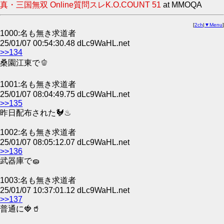
真・三国無双 Online質問スレK.O.COUNT 51
at MMOQA
[
2ch
|
▼Menu
]
1000:名も無き求道者
25/01/07 00:54:30.48 dLc9WaHL.net
>>134
桑園江東で🫑
1001:名も無き求道者
25/01/07 08:04:49.75 dLc9WaHL.net
>>135
昨日配布された🐓♨
1002:名も無き求道者
25/01/07 08:05:12.07 dLc9WaHL.net
>>136
武器庫で🧽
1003:名も無き求道者
25/01/07 10:37:01.12 dLc9WaHL.net
>>137
普通に🍓🥤