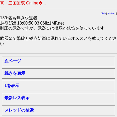
真・三国無双 Online� ..
[
2ch
|
▼Menu
]
139:名も無き求道者
14/03/28 18:00:50.03 06ilz1MF.net
制圧の武器ですが、武器１は桃扇か鉄笛を使っています
武器２で撃破と拠点防衛に優れているオススメを教えてくださ
い
次ページ
続きを表示
1を表示
最新レス表示
スレッドの検索