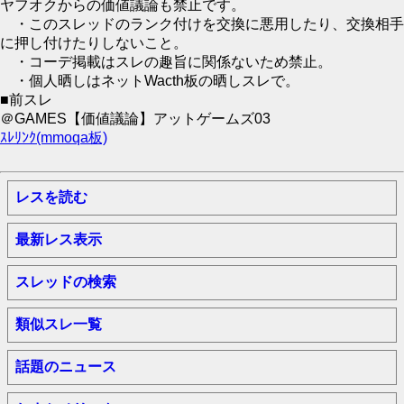
ヤフオクからの価値議論も禁止です。
・このスレッドのランク付けを交換に悪用したり、交換相手
に押し付けたりしないこと。
・コーデ掲載はスレの趣旨に関係ないため禁止。
・個人晒しはネットWacth板の晒しスレで。
■前スレ
＠GAMES【価値議論】アットゲームズ03
ｽﾚﾘﾝｸ(mmoqa板)
レスを読む
最新レス表示
スレッドの検索
類似スレ一覧
話題のニュース