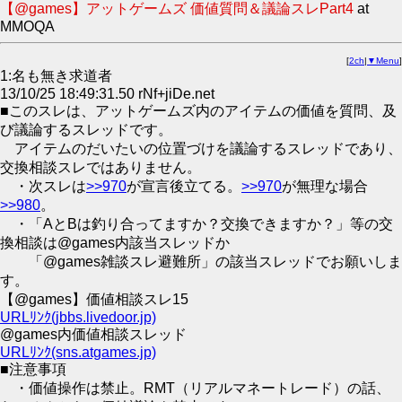
【@games】アットゲームズ 価値質問＆議論スレPart4
at
MMOQA
[
2ch
|
▼Menu
]
1:名も無き求道者
13/10/25 18:49:31.50 rNf+jiDe.net
■このスレは、アットゲームズ内のアイテムの価値を質問、及
び議論するスレッドです。
アイテムのだいたいの位置づけを議論するスレッドであり、
交換相談スレではありません。
・次スレは
>>970
が宣言後立てる。
>>970
が無理な場合
>>980
。
・「AとBは釣り合ってますか？交換できますか？」等の交
換相談は@games内該当スレッドか
「@games雑談スレ避難所」の該当スレッドでお願いしま
す。
【@games】価値相談スレ15
URLﾘﾝｸ(jbbs.livedoor.jp)
@games内価値相談スレッド
URLﾘﾝｸ(sns.atgames.jp)
■注意事項
・価値操作は禁止。RMT（リアルマネートレード）の話、