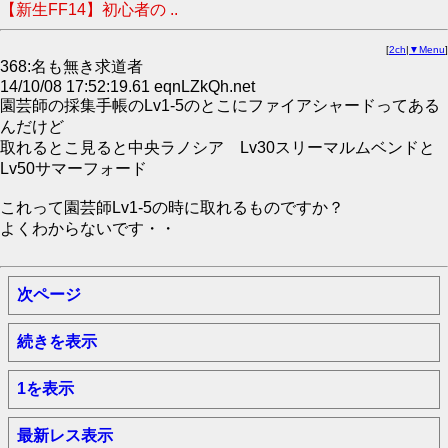
【新生FF14】初心者の ..
[
2ch
|
▼Menu
]
368:名も無き求道者
14/10/08 17:52:19.61 eqnLZkQh.net
園芸師の採集手帳のLv1-5のとこにファイアシャードってある
んだけど
取れるとこ見ると中央ラノシア Lv30スリーマルムベンドと
Lv50サマーフォード
これって園芸師Lv1-5の時に取れるものですか？
よくわからないです・・
次ページ
続きを表示
1を表示
最新レス表示