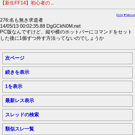
【新生FF14】初心者の ..
[
2ch
|
▼Menu
]
276:名も無き求道者
14/05/13 00:02:35.88 DgGCkN0M.net
PC版なんですけど、縦や横のホットバーにコマンドをセット
した後に1個ずつ外す方法ってないのでしょうか
次ページ
続きを表示
1を表示
最新レス表示
スレッドの検索
類似スレ一覧