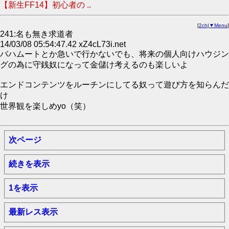
【新生FF14】初心者の ..
[
2ch
|
▼Menu
]
241:名も無き求道者
14/03/08 05:54:47.42 xZ4cL73i.net
バハムートとか急いで行かないでも、将来の個人向けハウジン
グの為に守銭奴になって金儲け考えるのも楽しいよ
エンドコンテンツをルーチンにしてる奴って遊び方を知らんだ
け
世界観を楽しめyo（笑）
次ページ
続きを表示
1を表示
最新レス表示