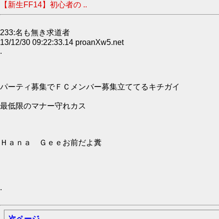
【新生FF14】初心者の ..
233:名も無き求道者
13/12/30 09:22:33.14 proanXw5.net
.
パーティ募集でＦＣメンバー募集立ててるキチガイ
最低限のマナー守れカス
Ｈａｎａ Ｇｅｅお前だよ糞
.
次ページ