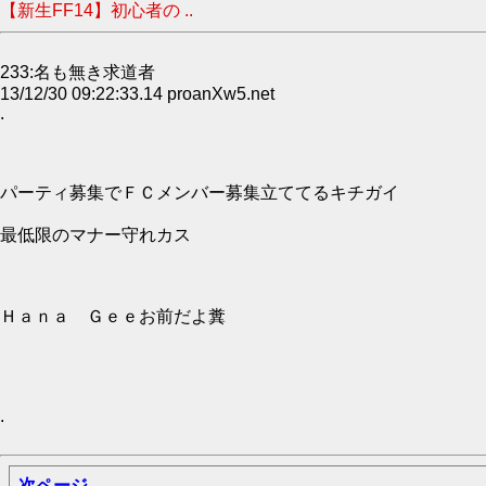
【新生FF14】初心者の ..
233:名も無き求道者
13/12/30 09:22:33.14 proanXw5.net
.
パーティ募集でＦＣメンバー募集立ててるキチガイ
最低限のマナー守れカス
Ｈａｎａ Ｇｅｅお前だよ糞
.
次ページ