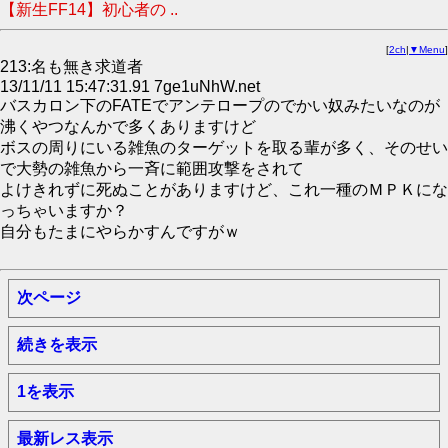
【新生FF14】初心者の ..
[
2ch
|
▼Menu
]
213:名も無き求道者
13/11/11 15:47:31.91 7ge1uNhW.net
バスカロン下のFATEでアンテロープのでかい奴みたいなのが
沸くやつなんかで多くありますけど
ボスの周りにいる雑魚のターゲットを取る輩が多く、そのせい
で大勢の雑魚から一斉に範囲攻撃をされて
よけきれずに死ぬことがありますけど、これ一種のＭＰＫにな
っちゃいますか？
自分もたまにやらかすんですがｗ
次ページ
続きを表示
1を表示
最新レス表示