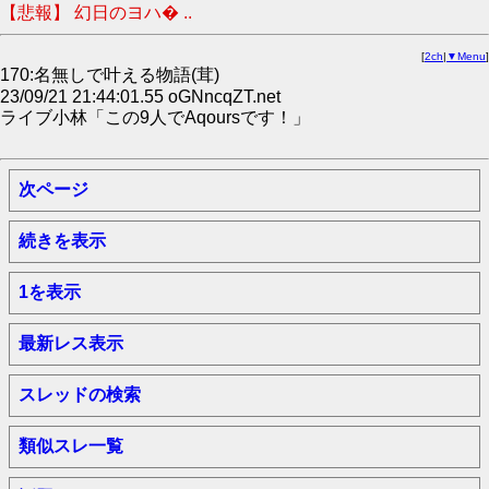
【悲報】 幻日のヨハ� ..
[
2ch
|
▼Menu
]
170:名無しで叶える物語(茸)
23/09/21 21:44:01.55 oGNncqZT.net
ライブ小林「この9人でAqoursです！」
次ページ
続きを表示
1を表示
最新レス表示
スレッドの検索
類似スレ一覧