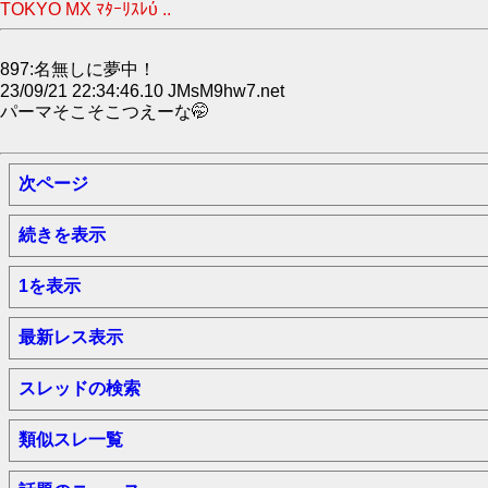
TOKYO MX ﾏﾀｰﾘｽﾚύ ..
897:名無しに夢中！
23/09/21 22:34:46.10 JMsM9hw7.net
パーマそこそこつえーな🤭
次ページ
続きを表示
1を表示
最新レス表示
スレッドの検索
類似スレ一覧