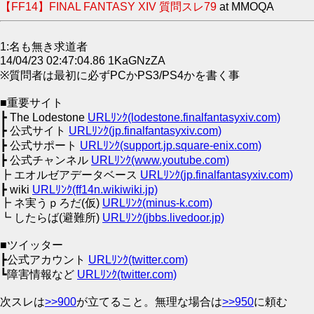
【FF14】FINAL FANTASY XIV 質問スレ79
at MMOQA
1:名も無き求道者
14/04/23 02:47:04.86 1KaGNzZA
※質問者は最初に必ずPCかPS3/PS4かを書く事
■重要サイト
┣ The Lodestone
URLﾘﾝｸ(lodestone.finalfantasyxiv.com)
┣ 公式サイト
URLﾘﾝｸ(jp.finalfantasyxiv.com)
┣ 公式サポート
URLﾘﾝｸ(support.jp.square-enix.com)
┣ 公式チャンネル
URLﾘﾝｸ(www.youtube.com)
┣ エオルゼアデータベース
URLﾘﾝｸ(jp.finalfantasyxiv.com)
┣ wiki
URLﾘﾝｸ(ff14n.wikiwiki.jp)
┣ ネ実うｐろだ(仮)
URLﾘﾝｸ(minus-k.com)
┗ したらば(避難所)
URLﾘﾝｸ(jbbs.livedoor.jp)
■ツイッター
┣公式アカウント
URLﾘﾝｸ(twitter.com)
┗障害情報など
URLﾘﾝｸ(twitter.com)
次スレは
>>900
が立てること。無理な場合は
>>950
に頼む