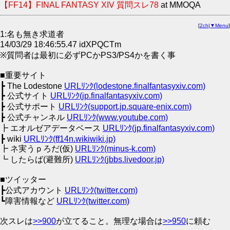
【FF14】FINAL FANTASY XIV 質問スレ78
at MMOQA
[
2ch
|
▼Menu
]
1:名も無き求道者
14/03/29 18:46:55.47 idXPQCTm
※質問者は最初に必ずPCかPS3/PS4かを書く事
■重要サイト
┣ The Lodestone
URLﾘﾝｸ(lodestone.finalfantasyxiv.com)
┣ 公式サイト
URLﾘﾝｸ(jp.finalfantasyxiv.com)
┣ 公式サポート
URLﾘﾝｸ(support.jp.square-enix.com)
┣ 公式チャンネル
URLﾘﾝｸ(www.youtube.com)
┣ エオルゼアデータベース
URLﾘﾝｸ(jp.finalfantasyxiv.com)
┣ wiki
URLﾘﾝｸ(ff14n.wikiwiki.jp)
┣ ネ実うｐろだ(仮)
URLﾘﾝｸ(minus-k.com)
┗ したらば(避難所)
URLﾘﾝｸ(jbbs.livedoor.jp)
■ツイッター
┣公式アカウント
URLﾘﾝｸ(twitter.com)
┗障害情報など
URLﾘﾝｸ(twitter.com)
次スレは
>>900
が立てること。無理な場合は
>>950
に頼む