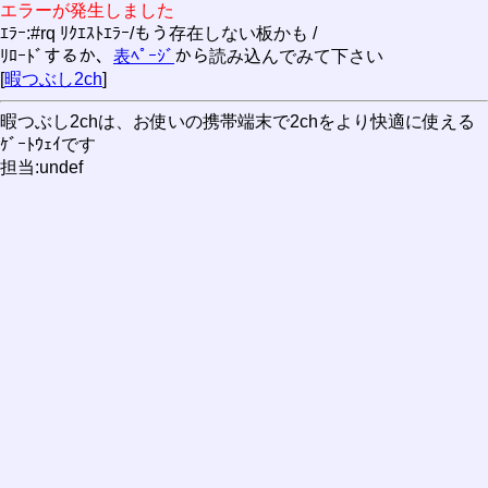
エラーが発生しました
ｴﾗｰ:#rq ﾘｸｴｽﾄｴﾗｰ/もう存在しない板かも /
ﾘﾛｰﾄﾞするか、
表ﾍﾟｰｼﾞ
から読み込んでみて下さい
[
暇つぶし2ch
]
暇つぶし2chは、お使いの携帯端末で2chをより快適に使える
ｹﾞｰﾄｳｪｲです
担当:undef