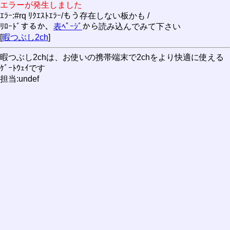
エラーが発生しました
ｴﾗｰ:#rq ﾘｸｴｽﾄｴﾗｰ/もう存在しない板かも /
ﾘﾛｰﾄﾞするか、
表ﾍﾟｰｼﾞ
から読み込んでみて下さい
[
暇つぶし2ch
]
暇つぶし2chは、お使いの携帯端末で2chをより快適に使える
ｹﾞｰﾄｳｪｲです
担当:undef