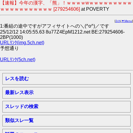
【速報】今年の漢字、「熊」！ｗｗｗｗwｗｗｗｗｗｗｗｗｗ
ｗｗｗｗｗｗｗｗｗｗｗ [279254606]
at POVERTY
[
2ch
|
▼Menu
]
1:番組の途中ですがアフィサイトへの＼(^o^)／です
25/12/12 14:05:55.63 8u77Z4EpM1212.net BE:279254606-
2BP(1000)
URLﾘﾝｸ(img.5ch.net)
予想通り
URLﾘﾝｸ(5ch.net)
レスを読む
最新レス表示
スレッドの検索
類似スレ一覧