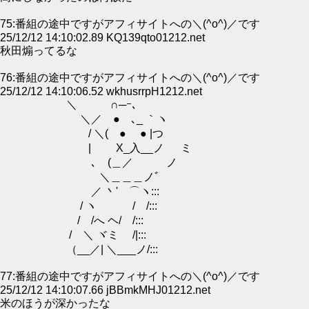
75:番組の途中ですがアフィサイトへの＼(^o^)／です
25/12/12 14:10:02.89 KQ139qto01212.net
秋田煽ってるな
76:番組の途中ですがアフィサイトへの＼(^o^)／です
25/12/12 14:10:06.52 wkhusrrpH1212.net
＼ ∩─ｰ､
＼／ ● ､_ ｀ヽ
/ ＼( ● ● |つ
| X_入__ノ ミ
､ (＿／ ノ
＼＿＿＿ノﾞ
／ 丶' ⌒ヽ:::
/ ヽ / /:::
/ /へ ヘ/ /:::
/ ＼ ヾミ /|:::
（__／| ＼___ノ/:::
77:番組の途中ですがアフィサイトへの＼(^o^)／です
25/12/12 14:10:07.66 jBBmkMHJ01212.net
米のほうが深かったな