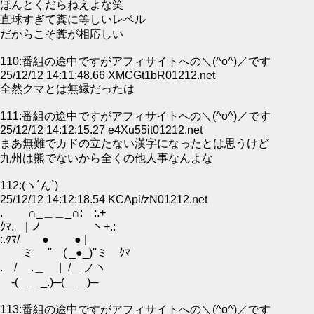
ほんとくだらねえよな笑
直球すぎて糞に等しいレベル
だからこそ糞が相応しい
110:番組の途中ですがアフィサイトへの＼(^o^)／です
25/12/12 14:11:48.66 XMCGt1bR01212.net
全然クマとは無縁だったは
111:番組の途中ですがアフィサイトへの＼(^o^)／です
25/12/12 14:12:15.27 e4Xu55it01212.net
まあ無難でカドの立たない漢字になったとは思うけど
九州は熊でないから全くの他人事なんよな
112:(ヽ´ん`)
25/12/12 14:12:18.54 KCApi/zN01212.net
. ∩_＿＿_∩: :.+
ｸﾏ. | ノ ヽ+.:
:.ｸﾏ/ ● ● |
ミ '' ( _●_)''ミ ｸﾏ
. / .＿ |_/__ノヽ
-(＿＿_.)─(＿＿)─
113:番組の途中ですがアフィサイトへの＼(^o^)／です