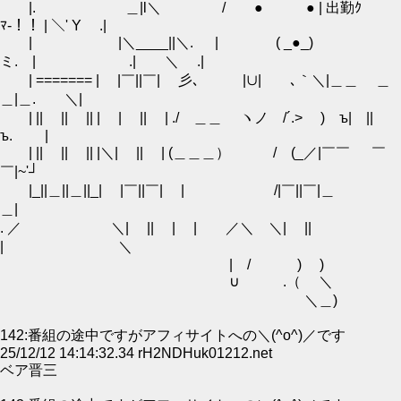
|. ＿|l＼ / ● ● | 出勤ｸ
ﾏ‐！！ | ＼' Y .|
| |＼____||＼. | ( _●_)
ミ. | .| ＼ .|
| ======= | |￣||￣| 彡､ |∪| ､｀＼|＿＿ ＿
＿|＿. ＼|
| || || || | | || | ./ ＿＿ ヽノ /´.> ) ъ| ||
ъ. |
| || || || |＼| || | (＿＿＿） / (_／|￣￣ ￣
￣|~'┘
|_||＿||＿||_| |￣||￣| | /|￣||￣|＿
＿|
. ／ ＼| || | | ／＼ ＼| ||
| ＼
| / ) )
∪ .（ ＼
＼＿)
142:番組の途中ですがアフィサイトへの＼(^o^)／です
25/12/12 14:14:32.34 rH2NDHuk01212.net
ベア晋三