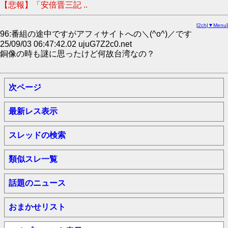
【悲報】「安倍晋三記 ..
[
2ch
|
▼Menu
]
96:番組の途中ですがアフィサイトへの＼(^o^)／です
25/09/03 06:47:42.02 ujuG7Z2c0.net
銅像の時も謎に思ったけど何故台湾なの？
次ページ
最新レス表示
スレッドの検索
類似スレ一覧
話題のニュース
おまかせリスト