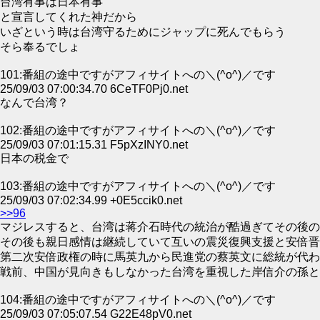
台湾有事は日本有事
と宣言してくれた神だから
いざという時は台湾守るためにジャップに死んでもらう
そら奉るでしょ
101:番組の途中ですがアフィサイトへの＼(^o^)／です
25/09/03 07:00:34.70 6CeTF0Pj0.net
なんで台湾？
102:番組の途中ですがアフィサイトへの＼(^o^)／です
25/09/03 07:01:15.31 F5pXzINY0.net
日本の税金で
103:番組の途中ですがアフィサイトへの＼(^o^)／です
25/09/03 07:02:34.99 +0E5ccik0.net
>>96
マジレスすると、台湾は蒋介石時代の統治が酷過ぎてその後の
その後も親日感情は継続していて互いの震災復興支援と安倍晋
第二次安倍政権の時に馬英九から民進党の蔡英文に総統が代わ
戦前、中国が見向きもしなかった台湾を重視した岸信介の孫と
104:番組の途中ですがアフィサイトへの＼(^o^)／です
25/09/03 07:05:07.54 G22E48pV0.net