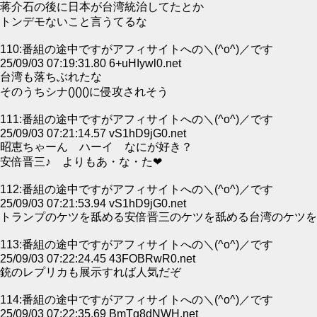
蒋介石の後に日本が台湾統治してたとか
トンデモないこと言うてるな
110:番組の途中ですがアフィサイトへの＼(^o^)／です
25/09/03 07:19:31.80 6+uHIywl0.net
台湾も落ちぶれたな
そのうちシナ()()()に侵攻されそう
111:番組の途中ですがアフィサイトへの＼(^o^)／です
25/09/03 07:21:14.57 vS1hD9jG0.net
昭恵ちゃーん ハーイ なにが好き？
安倍晋三♪ よりもあ・な・た❤
112:番組の途中ですがアフィサイトへの＼(^o^)／です
25/09/03 07:21:53.94 vS1hD9jG0.net
トランプのケツを舐める安倍晋三のケツを舐める台湾のケツを
113:番組の途中ですがアフィサイトへの＼(^o^)／です
25/09/03 07:22:24.45 43FOBRwR0.net
銃のレプリカも展示すれば人気だぞ
114:番組の途中ですがアフィサイトへの＼(^o^)／です
25/09/03 07:22:35.69 BmTg8dNWH.net