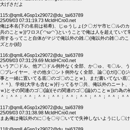
大げさだよ
115:@qmIL4Gsp1x29072@du_tai63789
25/09/03 07:31:19.73 McIdHCro0.net
俺は本名(下の名前は裕希)、じゅうしょ(ク〇ガヤ市ヒ〇ルのカ
共のことｗ))ワロス(´◠ω◠`)ということで俺は人を超えていて
用するってこと自体がマジで俺以外の雑.〇(俺以外の雑〇.のこ
ズとか(続)
116:@qmIL4Gsp1x29072@du_tai63789
25/09/03 07:31:29.69 McIdHCro0.net
いうア〇ドル、他ア〇ドル例外なく全部、か〇ゅ、モ〇ル、う〇
〇プレイヤー、その他タ〇ント例外なく全部、論〇()ガ()〇()ジ
事と一緒に置いてる底〇のゴ〇のことｗ)、まだ書いてない底〇
＾＾)、学校(大学も含むｗ)行ってるサ〇共、俺以外のニート、俺のTwit
ｗ)とその関連のゴ〇(論)(その関連のゴ〇(論)のことｗ)
＾；＾＾；＾＾；＾＾；＾＾；＾＾；＾＾；＾＾；＾＾；＾＾；
117:@qmIL4Gsp1x29072@du_tai63789
25/09/03 07:31:38.98 McIdHCro0.net
まあ俺は俺以外のに〇を〇り〇いてで失神しないようにし〇け
118:@qmIL4Gsp1x29072@du_tai63789