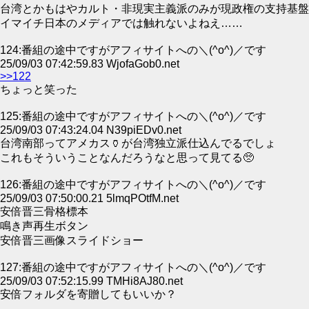
台湾とかもはやカルト・非現実主義派のみが現政権の支持基盤
イマイチ日本のメディアでは触れないよねえ……
124:番組の途中ですがアフィサイトへの＼(^o^)／です
25/09/03 07:42:59.83 WjofaGob0.net
>>122
ちょっと笑った
125:番組の途中ですがアフィサイトへの＼(^o^)／です
25/09/03 07:43:24.04 N39piEDv0.net
台湾南部ってアメカス🏺が台湾独立派仕込んでるでしょ
これもそういうことなんだろうなと思って見てる🥺
126:番組の途中ですがアフィサイトへの＼(^o^)／です
25/09/03 07:50:00.21 5lmqPOtfM.net
安倍晋三骨格標本
鳴き声再生ボタン
安倍晋三画像スライドショー
127:番組の途中ですがアフィサイトへの＼(^o^)／です
25/09/03 07:52:15.99 TMHi8AJ80.net
安倍フォルダを寄贈してもいいか？