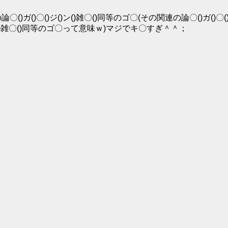
連の論〇()ガ()〇()ジ()ン()雑〇()同等のゴ〇(その関連の論〇()ガ()〇
ン()雑〇()同等のゴ〇って意味ｗ)マジでキ〇すぎ＾＾；