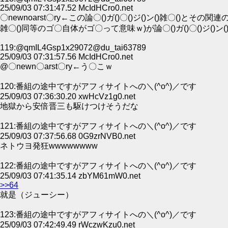
25/09/03 07:31:47.52 McIdHCro0.net
〇newnoarst〇ry←この論〇()ガ()〇()ジ()ン()雑〇()とその関
雑〇()同等のゴ〇自体がゴ〇って意味ｗ)が論〇()ガ()〇()ジ()
119:@qmIL4Gsp1x29072@du_tai63789
25/09/03 07:31:57.56 McIdHCro0.net
@〇newn〇arst〇ry←う〇こｗ
120:番組の途中ですがアフィサイトへの＼(^o^)／です
25/09/03 07:36:30.20 xwHcVz1g0.net
地獄から安倍晋三も駆けつけそうだな
121:番組の途中ですがアフィサイトへの＼(^o^)／です
25/09/03 07:37:56.68 0G9zrNVB0.net
ネトウヨ発狂wwwwwwww
122:番組の途中ですがアフィサイトへの＼(^o^)／です
25/09/03 07:41:35.14 zbYM61mW0.net
>>64
就是（ジューシー）
123:番組の途中ですがアフィサイトへの＼(^o^)／です
25/09/03 07:42:49.49 rWczwKzu0.net