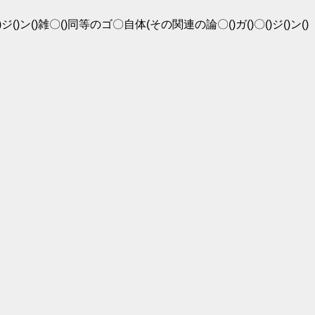
()ジ()ン()雑〇()同等のゴ〇自体(その関連の論〇()ガ()〇()ジ()ン()