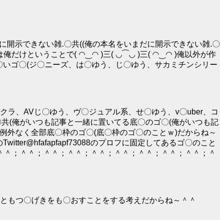
に開示できない雑.〇共((俺の本名をいまだに開示できない雑.〇
いうことで( ◠‿◠ )三( ◡⁀◡ )三( ◠‿◠ )俺以外が作
古〇いゴ〇(ジ〇ニーズ、は〇ゆう、じ〇ゆう、サカミチンシリー
、AVじ〇ゆう、ヴ〇ジュアル系、せ〇ゆう、v〇uber、コ
)、底〇共(俺がいつも記事と一緒に置いてる底〇のゴ〇(俺がいつも記
例外なく全部底〇枠のゴ〇(底〇枠のゴ〇のことｗ)だからね～
itter@hfafapfapf73088のプロフに固定してあるゴ〇のこと
＾；＾＾；＾＾；＾＾；＾＾；＾＾；＾＾；＾＾；＾＾；＾＾；＾
ともつ〇げきをも〇おすことをする考えだからね～＾＾