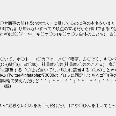
〇ヤ商事の前)も5chやホストに晒してるのに俺の本名をいまだ
常識では計り知れないすべての頂点の立場だから作用できるのは俺だけと
とｗ)(ゴ〇(チー牛、キ〇オ〇ジ(キ〇オ〇ジ自体のことｗ)、
いて、ホ〇ト、コ〇カフェ、メ〇ド喫茶、ふ〇ぞく、キ〇バクラ
()ン()雑〇()、政〇家)、社員雑.〇共(社員雑.〇共のことｗ
に該当するゴ〇(まだ書いてない底〇に該当するゴ〇のことｗ)
ter@hfafapfapf73088のプロフに固定してあるゴ〇(俺のTw
)の為の補助輪で笑えんだけど＾＾；＾＾；＾＾；＾＾；＾＾；＾
(続)
いに絶秒ない〇みをあ〇え続けたり目にや〇ひんを用いてもっ