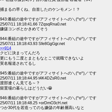
捕まるの早くね、自首したのケンモメン！？
943:番組の途中ですがアフィサイトへの＼(^o^)／です
25/07/11 18:18:41.66 7ZqsqRna0.net
嫌儲コンボとかきめてそう
944:番組の途中ですがアフィサイトへの＼(^o^)／です
25/07/11 18:18:43.93 Sfe8GgGgr.net
>>914
クビに決まってんだろ
更にもう二度とまともなとこで就職できないよ
実名報道されてるし
945:番組の途中ですがアフィサイトへの＼(^o^)／です
25/07/11 18:18:44.95 t4K4DZsR0.net
渡部遼くん見てる～？
留置場の暮らしはどうだい😁
946:番組の途中ですがアフィサイトへの＼(^o^)／です
25/07/11 18:18:48.25 +orDmO3cH.net
つか30代を若造ってのも嫌儲の年齢層高いなと