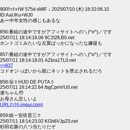
900ﾜｯﾁｮｲW 575d-sMlF ↓ 2025/07/10 (木) 18:32:06.10
ID:AaUKu+WJ0
あー中年女性の感じもあるな
856:番組の途中ですがアフィサイトへの＼(^o^)／です
25/07/11 18:14:16.06 9C2t2fLB0.net
ホントゴミみたいな左翼ばっかになったな嫌儲も
857:番組の途中ですがアフィサイトへの＼(^o^)／です
25/07/11 18:14:18.01 AZbra1TL0.net
>>837
コドオジっぽいから親にネットを禁止されるだろ
858:🤬🏺HIJO DE PUTA🏺
25/07/11 18:14:22.64 /bgCpmVU0.net
遼ちゃん🥹
お母さん悲しいよ
URLﾘﾝｸ(i.imgur.com)
859:統一安倍晋三🏺
25/07/11 18:14:23.02 KGh6VJpZ0.net
杉田右脈の八つ当たりだぞ