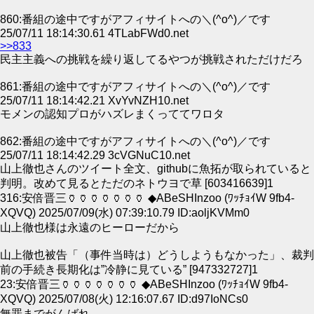
860:番組の途中ですがアフィサイトへの＼(^o^)／です
25/07/11 18:14:30.61 4TLabFWd0.net
>>833
民主主義への挑戦を繰り返してるやつが挑戦されただけだろ
861:番組の途中ですがアフィサイトへの＼(^o^)／です
25/07/11 18:14:42.21 XvYvNZH10.net
モメンの認知プロがハズレまくっててワロタ
862:番組の途中ですがアフィサイトへの＼(^o^)／です
25/07/11 18:14:42.29 3cVGNuC10.net
山上徹也さんのツイート全文、githubに魚拓が取られていると
判明。改めて見るとただのネトウヨで草 [603416639]1
316:安倍晋三🏺🏺🏺🏺🏺🏺🏺 ◆ABeSHInzoo (ﾜｯﾁｮｲW 9fb4-
XQVQ) 2025/07/09(水) 07:39:10.79 ID:aoljKVMm0
山上徹也様は永遠のヒーローだから
山上徹也被告「（事件当時は）どうしようもなかった」、裁判
前の手続き長期化は”冷静に見ている” [947332727]1
23:安倍晋三🏺🏺🏺🏺🏺🏺🏺 ◆ABeSHInzoo (ﾜｯﾁｮｲW 9fb4-
XQVQ) 2025/07/08(火) 12:16:07.67 ID:d97IoNCs0
無罪までがんばれ