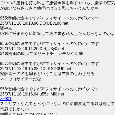
こいつの愚行を持ち出して嫌儲全体を腐すやつも、嫌儲の空気
が嫌いならさっさと他行けばって思っちゃうんだがｗ
955:番組の途中ですがアフィサイトへの＼(^o^)／です
25/07/11 18:19:10.90 DQiUEvLq0.net
嘘やん
絶対に捕まらない対策してあの書き込みしたんじゃないのかよ
956:番組の途中ですがアフィサイトへの＼(^o^)／です
25/07/11 18:19:11.20 XlRjjJ3y0.net
34歳有職の時点でエリートチョンモジやん😂
957:番組の途中ですがアフィサイトへの＼(^o^)／です
25/07/11 18:19:15.28 DXLRSD0U0.net
安倍晋三の名を騙るということは右翼のしわざだろ
ネトウヨサイテーだな
958:番組の途中ですがアフィサイトへの＼(^o^)／です
25/07/11 18:19:16.94 u55clIMl0.net
>>901
スクリプトなんてとっくにいないのに名前変えてる奴は総じて
馬鹿でしかない
頭固くて時代についていけない