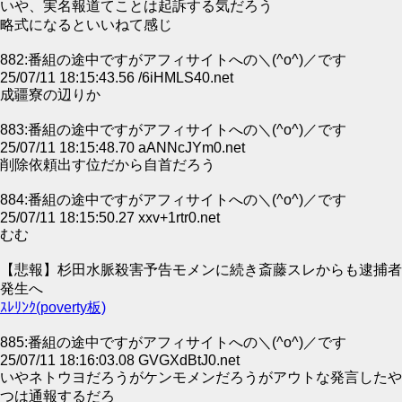
いや、実名報道てことは起訴する気だろう
略式になるといいねて感じ
882:番組の途中ですがアフィサイトへの＼(^o^)／です
25/07/11 18:15:43.56 /6iHMLS40.net
成疆寮の辺りか
883:番組の途中ですがアフィサイトへの＼(^o^)／です
25/07/11 18:15:48.70 aANNcJYm0.net
削除依頼出す位だから自首だろう
884:番組の途中ですがアフィサイトへの＼(^o^)／です
25/07/11 18:15:50.27 xxv+1rtr0.net
むむ
【悲報】杉田水脈殺害予告モメンに続き斎藤スレからも逮捕者
発生へ
ｽﾚﾘﾝｸ(poverty板)
885:番組の途中ですがアフィサイトへの＼(^o^)／です
25/07/11 18:16:03.08 GVGXdBtJ0.net
いやネトウヨだろうがケンモメンだろうがアウトな発言したや
つは通報するだろ