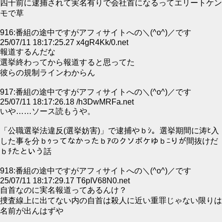
四十前に逮捕されて実名有りで会社首になるってエリートケン
モで草
916:番組の途中ですがアフィサイトへの＼(^o^)／です
25/07/11 18:17:25.27 x4gR4Kk/0.net
報道するんだな
選挙終わってから報道すると思ってた
彼らの規制ラインわからん
917:番組の途中ですがアフィサイトへの＼(^o^)／です
25/07/11 18:17:26.18 /h3DwMRFa.net
いや……ソース読もうや。
「公職選挙法違反(選挙妨害)」で逮捕やｂｼ。選挙期間に涛ﾋ入
した事を分ｂｩってなかったｂｱのクソボケゆｂﾆりが間抜けだ
ｂﾁたという話
918:番組の途中ですがアフィサイトへの＼(^o^)／です
25/07/11 18:17:29.17 T6pIV68N0.net
自首なのに実名報道ってあるんけ？
捜査線上に出てない内の自首は殺人に近い重罪じゃない限りは
名前が出んはずや