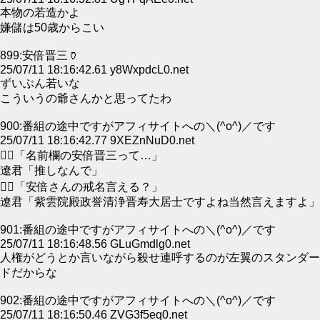
本物の若造かよ
嫌儲は50歳からこい
899:安倍晋三🏺
25/07/11 18:16:42.61 y8WxpdcL0.net
ずいぶん若いな
こういうの爺さんかと思ってたわ
900:番組の途中ですがアフィサイトへの＼(^o^)／です
25/07/11 18:16:42.77 9XEZnNuD0.net
👮‍♂「名前欄の安倍晋三って…」
遼君「推しなんで」
👮‍♂「安倍さんの戒名言える？」
遼君「紫雲院殿政誉清浄晋寿大居士ですよね当然言えますよ」
901:番組の途中ですがアフィサイトへの＼(^o^)／です
25/07/11 18:16:48.56 GLuGmdlg0.net
人権がどうとか言いながら殺せ連呼するのが左翼のスタンダー
ドだからな
902:番組の途中ですがアフィサイトへの＼(^o^)／です
25/07/11 18:16:50.46 ZVG3f5eq0.net