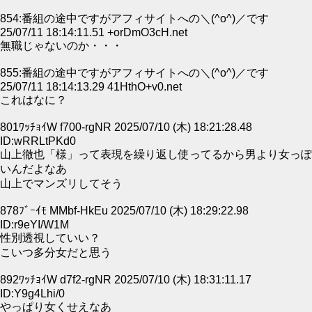
854:番組の途中ですがアフィサイトへの＼(^o^)／です
25/07/11 18:14:11.51 +orDmO3cH.net
無職じゃないのか・・・
855:番組の途中ですがアフィサイトへの＼(^o^)／です
25/07/11 18:14:13.29 41HthO+v0.net
これはなに？
801ﾜｯﾁｮｲW f700-rgNR 2025/07/10 (木) 18:21:28.48
ID:wRRLtPKd0
山上徹也「様」って表現を繰り返し使ってるから男より女っぽ
いんだよなあ
山上でマンズリしてそう
878ﾌﾞｰｲﾓ MMbf-HkEu 2025/07/10 (木) 18:29:22.98
ID:r9eYI/W1M
性別透視していい？
こいつ多分女だと思う
892ﾜｯﾁｮｲW d7f2-rgNR 2025/07/10 (木) 18:31:11.17
ID:Y9g4Lhi/0
やっぱり女くせえなあ