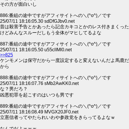
その方が面白いし
886:番組の途中ですがアフィサイトへの＼(^o^)／です
25/07/11 18:16:05.30 sdDfGJbv0.net
昔は殺害予告とかあったら記念カキコとかのレス付きまくった
けどみんなスルーだしもう全体がマヒしてるよな
887:番組の途中ですがアフィサイトへの＼(^o^)／です
25/07/11 18:16:05.50 u55clIMl0.net
>>825
ケンモメンは保守だから一度設定すると変えないんだよ馬鹿だ
から
888:番組の途中ですがアフィサイトへの＼(^o^)／です
25/07/11 18:16:07.76 sMb2AwKK0.net
な？男だろ？
凶悪犯罪を起こすのはいつも男です
889:番組の途中ですがアフィサイトへの＼(^o^)／です
25/07/11 18:16:08.49 MVGX20JF0.net
立憲信者ってやたられいわや参政党をきらってるよなｗ
なんでだよｗｗｗ