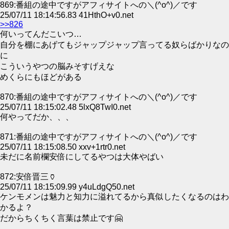
869:番組の途中ですがアフィサイトへの＼(^o^)／です
25/07/11 18:14:56.83 41HthO+v0.net
>>826
何いってんだこいつ…
自分を棚にあげてもジャップジャップ言ってる奴らばかりなの
に
こういうやつの脳みそすげえな
めくらにもほどがある
870:番組の途中ですがアフィサイトへの＼(^o^)／です
25/07/11 18:15:02.48 5lxQ8TwI0.net
何やってだか、、、
871:番組の途中ですがアフィサイトへの＼(^o^)／です
25/07/11 18:15:08.50 xxv+1rtr0.net
未だに名前欄安倍にしてるやつは大体やばい
872:安倍晋三🏺
25/07/11 18:15:09.99 y4uLdgQ50.net
ケンモメンは魅力と知力に溢れてるから真似したくなるのはわ
かるよ？
だからちくちく言葉は禁止です🤗