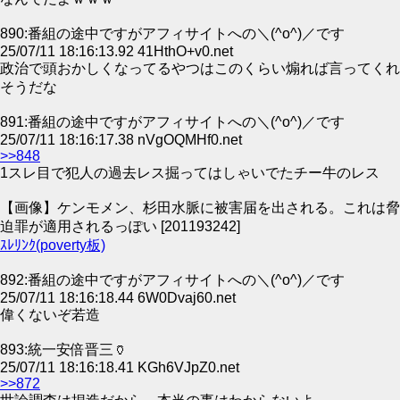
890:番組の途中ですがアフィサイトへの＼(^o^)／です
25/07/11 18:16:13.92 41HthO+v0.net
政治で頭おかしくなってるやつはこのくらい煽れば言ってくれ
そうだな
891:番組の途中ですがアフィサイトへの＼(^o^)／です
25/07/11 18:16:17.38 nVgOQMHf0.net
>>848
1スレ目で犯人の過去レス掘ってはしゃいでたチー牛のレス
【画像】ケンモメン、杉田水脈に被害届を出される。これは脅
迫罪が適用されるっぽい [201193242]
ｽﾚﾘﾝｸ(poverty板)
892:番組の途中ですがアフィサイトへの＼(^o^)／です
25/07/11 18:16:18.44 6W0Dvaj60.net
偉くないぞ若造
893:統一安倍晋三🏺
25/07/11 18:16:18.41 KGh6VJpZ0.net
>>872