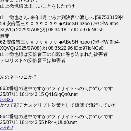
山上徹也様は正しいことをしただけ
山上徹也さん､来年1月ごろに判決言い渡しへ [597533159]4
59:安倍晋三🏺🏺🏺🏺🏺🏺🏺 ◆ABeSHInzoo (ﾜｯﾁｮｲW 9fb4-
XQVQ) 2025/07/08(火) 08:34:18.17 ID:d97IoNCs0
無罪
62:安倍晋三🏺🏺🏺🏺🏺🏺🏺 ◆ABeSHInzoo (ﾜｯﾁｮｲW 9fb4-
XQVQ) 2025/07/08(火) 08:35:22.96 ID:d97IoNCs0
山上徹也様は安倍晋三の自殺に巻き込まれた被害者
テロリストの安倍晋三は加害者
左のネトウヨか？
863:番組の途中ですがアフィサイトへの＼(^o^)／です
25/07/11 18:14:43.15 Q41GlqQn0.net
>>825
かつて顔デカスクリプト対策として嫌儲で流行っていた
864:番組の途中ですがアフィサイトへの＼(^o^)／です
25/07/11 18:14:43.55 hR4+jULd0.net
>>652