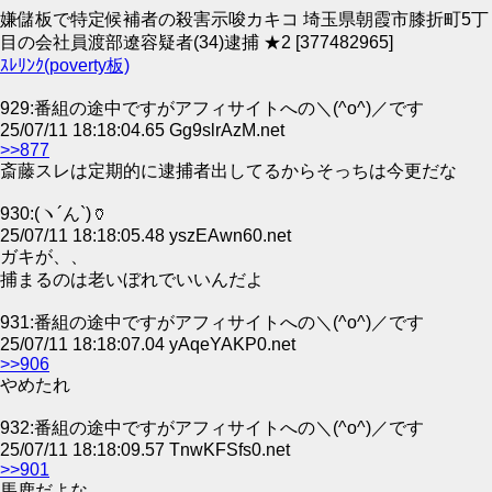
嫌儲板で特定候補者の殺害示唆カキコ 埼玉県朝霞市膝折町5丁
目の会社員渡部遼容疑者(34)逮捕 ★2 [377482965]
ｽﾚﾘﾝｸ(poverty板)
929:番組の途中ですがアフィサイトへの＼(^o^)／です
25/07/11 18:18:04.65 Gg9slrAzM.net
>>877
斎藤スレは定期的に逮捕者出してるからそっちは今更だな
930:(ヽ´ん`)🏺
25/07/11 18:18:05.48 yszEAwn60.net
ガキが、、
捕まるのは老いぼれでいいんだよ
931:番組の途中ですがアフィサイトへの＼(^o^)／です
25/07/11 18:18:07.04 yAqeYAKP0.net
>>906
やめたれ
932:番組の途中ですがアフィサイトへの＼(^o^)／です
25/07/11 18:18:09.57 TnwKFSfs0.net
>>901
馬鹿だよな