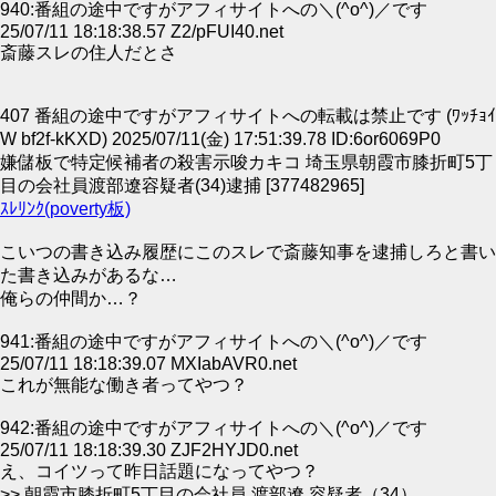
940:番組の途中ですがアフィサイトへの＼(^o^)／です
25/07/11 18:18:38.57 Z2/pFUI40.net
斎藤スレの住人だとさ
407 番組の途中ですがアフィサイトへの転載は禁止です (ﾜｯﾁｮｲ
W bf2f-kKXD) 2025/07/11(金) 17:51:39.78 ID:6or6069P0
嫌儲板で特定候補者の殺害示唆カキコ 埼玉県朝霞市膝折町5丁
目の会社員渡部遼容疑者(34)逮捕 [377482965]
ｽﾚﾘﾝｸ(poverty板)
こいつの書き込み履歴にこのスレで斎藤知事を逮捕しろと書い
た書き込みがあるな…
俺らの仲間か…？
941:番組の途中ですがアフィサイトへの＼(^o^)／です
25/07/11 18:18:39.07 MXIabAVR0.net
これが無能な働き者ってやつ？
942:番組の途中ですがアフィサイトへの＼(^o^)／です
25/07/11 18:18:39.30 ZJF2HYJD0.net
え、コイツって昨日話題になってやつ？
>> 朝霞市膝折町5丁目の会社員 渡部遼 容疑者（34）