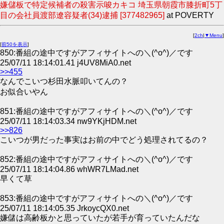
嫌儲板で特定候補者の殺害示唆カキコ 埼玉県朝霞市膝折町5丁
目の会社員渡部遼容疑者(34)逮捕 [377482965]
at POVERTY
[
2ch
|
▼Menu
]
[
前50を表示
]
850:番組の途中ですがアフィサイトへの＼(^o^)／です
25/07/11 18:14:01.41 j4UV8MiA0.net
>>455
なんでこいつ杉田水脈叩いてんの？
お似合いやん
851:番組の途中ですがアフィサイトへの＼(^o^)／です
25/07/11 18:14:03.34 nw9YKjHDM.net
>>826
こいつが男だった事実はお前の中でどう処理されてるの？
852:番組の途中ですがアフィサイトへの＼(^o^)／です
25/07/11 18:14:04.86 whWR7LMad.net
早くて草
853:番組の途中ですがアフィサイトへの＼(^o^)／です
25/07/11 18:14:05.35 JrkoycQX0.net
嫌儲は高齢板かと思っていたが若手が育っていたんだな