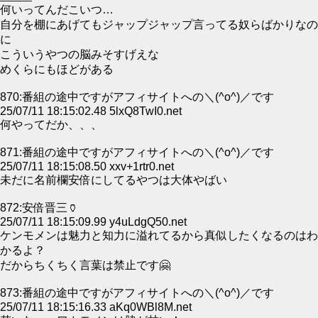
何いってんだこいつ…
自分を棚にあげてもジャップジャップ言ってる奴らばかりなの
に
こういうやつの脳みそすげえな
めくらにもほどがある
870:番組の途中ですがアフィサイトへの＼(^o^)／です
25/07/11 18:15:02.48 5lxQ8TwI0.net
何やってだか、、、
871:番組の途中ですがアフィサイトへの＼(^o^)／です
25/07/11 18:15:08.50 xxv+1rtr0.net
未だに名前欄安倍にしてるやつは大体やばい
872:安倍晋三🏺
25/07/11 18:15:09.99 y4uLdgQ50.net
ケンモメンは魅力と知力に溢れてるから真似したくなるのはわ
かるよ？
だからちくちく言葉は禁止です🤗
873:番組の途中ですがアフィサイトへの＼(^o^)／です
25/07/11 18:15:16.33 aKq0WBl8M.net