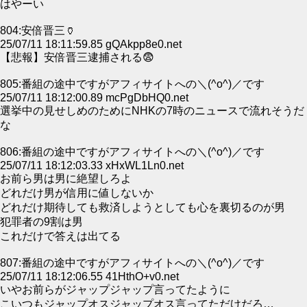
はやーい
804:安倍晋三🏺
25/07/11 18:11:59.85 gQAkpp8e0.net
【悲報】安倍晋三逮捕される😨
805:番組の途中ですがアフィサイトへの＼(^o^)／です
25/07/11 18:12:00.89 mcPgDbHQ0.net
選挙中の見せしめのためにNHKの7時のニュースで流れそうだ
な
806:番組の途中ですがアフィサイトへの＼(^o^)／です
25/07/11 18:12:03.33 xHxWL1Ln0.net
お前ら男は男に絶望しろよ
どれだけ男が信用に値しないか
どれだけ期待しても救済しようとしても心を裏切るのが男
犯罪者の9割は男
これだけで答えは出てる
807:番組の途中ですがアフィサイトへの＼(^o^)／です
25/07/11 18:12:06.55 41HthO+v0.net
いやお前らがジャップジャップ言ってたように
こいつもジャップオスジャップオス言ってただけだろ…