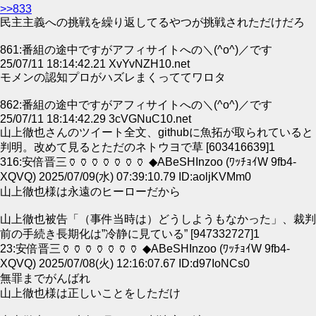
>>833
民主主義への挑戦を繰り返してるやつが挑戦されただけだろ
861:番組の途中ですがアフィサイトへの＼(^o^)／です
25/07/11 18:14:42.21 XvYvNZH10.net
モメンの認知プロがハズレまくっててワロタ
862:番組の途中ですがアフィサイトへの＼(^o^)／です
25/07/11 18:14:42.29 3cVGNuC10.net
山上徹也さんのツイート全文、githubに魚拓が取られていると
判明。改めて見るとただのネトウヨで草 [603416639]1
316:安倍晋三🏺🏺🏺🏺🏺🏺🏺 ◆ABeSHInzoo (ﾜｯﾁｮｲW 9fb4-
XQVQ) 2025/07/09(水) 07:39:10.79 ID:aoljKVMm0
山上徹也様は永遠のヒーローだから
山上徹也被告「（事件当時は）どうしようもなかった」、裁判
前の手続き長期化は”冷静に見ている” [947332727]1
23:安倍晋三🏺🏺🏺🏺🏺🏺🏺 ◆ABeSHInzoo (ﾜｯﾁｮｲW 9fb4-
XQVQ) 2025/07/08(火) 12:16:07.67 ID:d97IoNCs0
無罪までがんばれ
山上徹也様は正しいことをしただけ