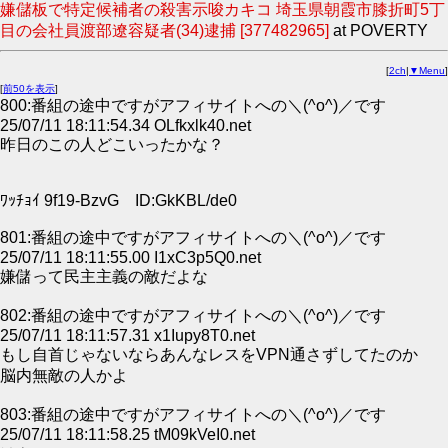
嫌儲板で特定候補者の殺害示唆カキコ 埼玉県朝霞市膝折町5丁
目の会社員渡部遼容疑者(34)逮捕 [377482965]
at POVERTY
[
2ch
|
▼Menu
]
[
前50を表示
]
800:番組の途中ですがアフィサイトへの＼(^o^)／です
25/07/11 18:11:54.34 OLfkxlk40.net
昨日のこの人どこいったかな？
ﾜｯﾁｮｲ 9f19-BzvG ID:GkKBL/de0
801:番組の途中ですがアフィサイトへの＼(^o^)／です
25/07/11 18:11:55.00 I1xC3p5Q0.net
嫌儲って民主主義の敵だよな
802:番組の途中ですがアフィサイトへの＼(^o^)／です
25/07/11 18:11:57.31 x1Iupy8T0.net
もし自首じゃないならあんなレスをVPN通さずしてたのか
脳内無敵の人かよ
803:番組の途中ですがアフィサイトへの＼(^o^)／です
25/07/11 18:11:58.25 tM09kVeI0.net