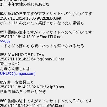
あー中年女性の感じもあるな
856:番組の途中ですがアフィサイトへの＼(^o^)／です
25/07/11 18:14:16.06 9C2t2fLB0.net
ホントゴミみたいな左翼ばっかになったな嫌儲も
857:番組の途中ですがアフィサイトへの＼(^o^)／です
25/07/11 18:14:18.01 AZbra1TL0.net
>>837
コドオジっぽいから親にネットを禁止されるだろ
858:🤬🏺HIJO DE PUTA🏺
25/07/11 18:14:22.64 /bgCpmVU0.net
遼ちゃん🥹
お母さん悲しいよ
URLﾘﾝｸ(i.imgur.com)
859:統一安倍晋三🏺
25/07/11 18:14:23.02 KGh6VJpZ0.net
杉田右脈の八つ当たりだぞ
860:番組の途中ですがアフィサイトへの＼(^o^)／です
25/07/11 18:14:30.61 4TLabFWd0.net