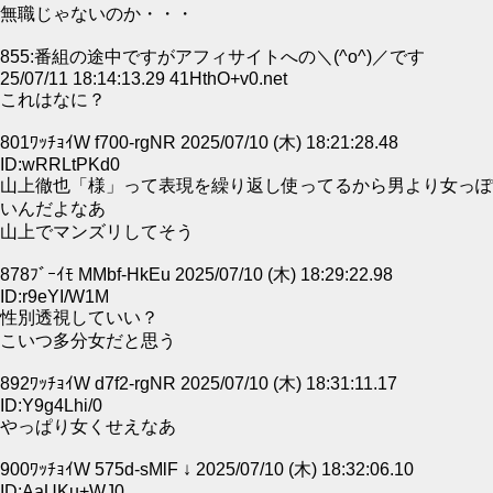
無職じゃないのか・・・
855:番組の途中ですがアフィサイトへの＼(^o^)／です
25/07/11 18:14:13.29 41HthO+v0.net
これはなに？
801ﾜｯﾁｮｲW f700-rgNR 2025/07/10 (木) 18:21:28.48
ID:wRRLtPKd0
山上徹也「様」って表現を繰り返し使ってるから男より女っぽ
いんだよなあ
山上でマンズリしてそう
878ﾌﾞｰｲﾓ MMbf-HkEu 2025/07/10 (木) 18:29:22.98
ID:r9eYI/W1M
性別透視していい？
こいつ多分女だと思う
892ﾜｯﾁｮｲW d7f2-rgNR 2025/07/10 (木) 18:31:11.17
ID:Y9g4Lhi/0
やっぱり女くせえなあ
900ﾜｯﾁｮｲW 575d-sMlF ↓ 2025/07/10 (木) 18:32:06.10
ID:AaUKu+WJ0