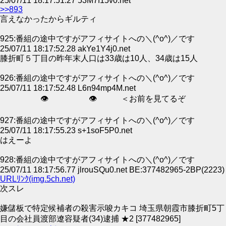
25/07/11 18:17:51.27 53M7f15v0.net
>>893
言えなかったからギルティ
925:番組の途中ですがアフィサイトへの＼(^o^)／です
25/07/11 18:17:52.28 akYe1Y4j0.net
膝折町５丁目の昨年末人口は33歳は10人、34歳は15人
926:番組の途中ですがアフィサイトへの＼(^o^)／です
25/07/11 18:17:52.48 L6n94mp4M.net
👁 👁 ＜お前を見てるぞ
927:番組の途中ですがアフィサイトへの＼(^o^)／です
25/07/11 18:17:55.23 s+1soF5P0.net
はえーよ
928:番組の途中ですがアフィサイトへの＼(^o^)／です
25/07/11 18:17:56.77 jlrouSQu0.net BE:377482965-2BP(2223)
URLﾘﾝｸ(img.5ch.net)
次スレ
嫌儲板で特定候補者の殺害示唆カキコ 埼玉県朝霞市膝折町5丁
目の会社員渡部遼容疑者(34)逮捕 ★2 [377482965]