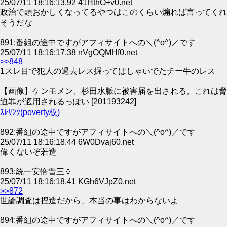
25/07/11 18:16:13.92 41HthO+v0.net
政治で頭おかしくなってるやつはこのくらい煽れば言ってくれ
そうだな
891:番組の途中ですがアフィサイトへの＼(^o^)／です
25/07/11 18:16:17.38 nVgOQMHf0.net
>>848
1スレ目で犯人の過去レス掘ってはしゃいでたチー牛のレス
【画像】ケンモメン、杉田水脈に被害届を出される。これは脅
迫罪が適用されるっぽい [201193242]
ｽﾚﾘﾝｸ(poverty板)
892:番組の途中ですがアフィサイトへの＼(^o^)／です
25/07/11 18:16:18.44 6W0Dvaj60.net
偉くないぞ若造
893:統一安倍晋三🏺
25/07/11 18:16:18.41 KGh6VJpZ0.net
>>872
世論調査は捏造だから、本当の事はわからないよ
894:番組の途中ですがアフィサイトへの＼(^o^)／です