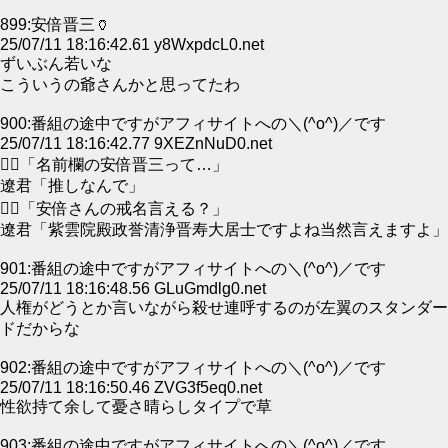
899:安倍晋三🏺
25/07/11 18:16:42.61 y8WxpdcL0.net
ずいぶん若いな
こういうの爺さんかと思ってたわ
900:番組の途中ですがアフィサイトへの＼(^o^)／です
25/07/11 18:16:42.77 9XEZnNuD0.net
👮‍♂「名前欄の安倍晋三って…」
遼君「推しなんで」
👮‍♂「安倍さんの戒名言える？」
遼君「紫雲院殿政誉清浄晋寿大居士ですよね当然言えますよ」
901:番組の途中ですがアフィサイトへの＼(^o^)／です
25/07/11 18:16:48.56 GLuGmdlg0.net
人権がどうとか言いながら殺せ連呼するのが左翼のスタンダー
ドだからな
902:番組の途中ですがアフィサイトへの＼(^o^)／です
25/07/11 18:16:50.46 ZVG3f5eq0.net
性欲持て余して憂さ晴らしタイプで草
903:番組の途中ですがアフィサイトへの＼(^o^)／です