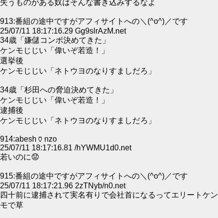
失うものがある奴はそんな書き込みするなよ
913:番組の途中ですがアフィサイトへの＼(^o^)／です
25/07/11 18:17:16.29 Gg9slrAzM.net
34歳「嫌儲コンボ決めてきた」
ケンモじじい「偉いぞ若造！」
選挙後
ケンモじじい「ネトウヨのなりすましだろ」
34歳「杉田への脅迫決めてきた」
ケンモじじい「偉いぞ若造！」
逮捕後
ケンモじじい「ネトウヨのなりすましだろ」
914:abesh🏺nzo
25/07/11 18:17:16.81 /hYWMU1d0.net
若いのに😟
915:番組の途中ですがアフィサイトへの＼(^o^)／です
25/07/11 18:17:21.96 2zTNyb/n0.net
四十前に逮捕されて実名有りで会社首になるってエリートケン
モで草