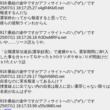
916:番組の途中ですがアフィサイトへの＼(^o^)／です
25/07/11 18:17:25.27 x4gR4Kk/0.net
報道するんだな
選挙終わってから報道すると思ってた
彼らの規制ラインわからん
917:番組の途中ですがアフィサイトへの＼(^o^)／です
25/07/11 18:17:26.18 /h3DwMRFa.net
いや……ソース読もうや。
「公職選挙法違反(選挙妨害)」で逮捕やｂｼ。選挙期間に涛ﾋ入
した事を分ｂｩってなかったｂｱのクソボケゆｂﾆりが間抜けだ
ｂﾁたという話
918:番組の途中ですがアフィサイトへの＼(^o^)／です
25/07/11 18:17:29.17 T6pIV68N0.net
自首なのに実名報道ってあるんけ？
捜査線上に出てない内の自首は殺人に近い重罪じゃない限りは
名前が出んはずや
919:番組の途中ですがアフィサイトへの＼(^o^)／です
25/07/11 18:17:33.99 u55clIMl0.net