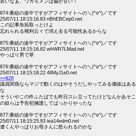
若いなぁ、ワカモメンは脇が甘い！
874:番組の途中ですがアフィサイトへの＼(^o^)／です
25/07/11 18:15:16.83 nBhEBCep0.net
この記事魚拓取っとけよ
忘れられる権利云々で消え去る可能性あるからな
875:番組の途中ですがアフィサイトへの＼(^o^)／です
25/07/11 18:15:16.82 whWR7LMad.net
やっぱり男で草
876:番組の途中ですがアフィサイトへの＼(^o^)／です
25/07/11 18:15:18.22 4IlMyJ1e0.net
>>829
議員関係ならマジで動くのはやそうだしやってみる価値はある
な
そういやこの件ふたばでも昨日スレ立ってたけどなんかあそこ
の奴らは予告犯擁護してばっかりやったな
877:番組の途中ですがアフィサイトへの＼(^o^)／です
25/07/11 18:15:25.93 iea14edm0.net
遼くんやっぱりお母さんに怒られるのかな