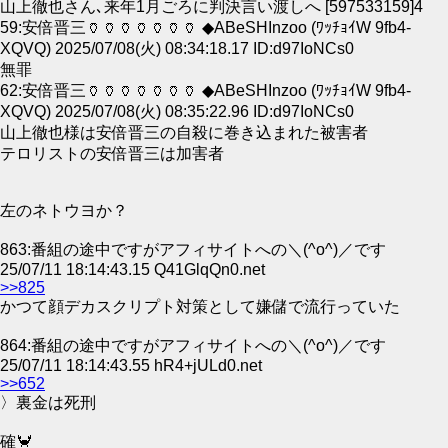
山上徹也さん､来年1月ごろに判決言い渡しへ [597533159]4
59:安倍晋三🏺🏺🏺🏺🏺🏺🏺 ◆ABeSHInzoo (ﾜｯﾁｮｲW 9fb4-
XQVQ) 2025/07/08(火) 08:34:18.17 ID:d97IoNCs0
無罪
62:安倍晋三🏺🏺🏺🏺🏺🏺🏺 ◆ABeSHInzoo (ﾜｯﾁｮｲW 9fb4-
XQVQ) 2025/07/08(火) 08:35:22.96 ID:d97IoNCs0
山上徹也様は安倍晋三の自殺に巻き込まれた被害者
テロリストの安倍晋三は加害者
左のネトウヨか？
863:番組の途中ですがアフィサイトへの＼(^o^)／です
25/07/11 18:14:43.15 Q41GlqQn0.net
>>825
かつて顔デカスクリプト対策として嫌儲で流行っていた
864:番組の途中ですがアフィサイトへの＼(^o^)／です
25/07/11 18:14:43.55 hR4+jULd0.net
>>652
〉裏金は死刑
確🦀