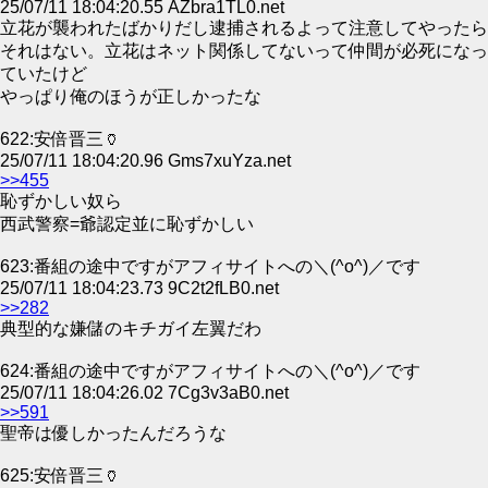
25/07/11 18:04:20.55 AZbra1TL0.net
立花が襲われたばかりだし逮捕されるよって注意してやったら
それはない。立花はネット関係してないって仲間が必死になっ
ていたけど
やっぱり俺のほうが正しかったな
622:安倍晋三🏺
25/07/11 18:04:20.96 Gms7xuYza.net
>>455
恥ずかしい奴ら
西武警察=爺認定並に恥ずかしい
623:番組の途中ですがアフィサイトへの＼(^o^)／です
25/07/11 18:04:23.73 9C2t2fLB0.net
>>282
典型的な嫌儲のキチガイ左翼だわ
624:番組の途中ですがアフィサイトへの＼(^o^)／です
25/07/11 18:04:26.02 7Cg3v3aB0.net
>>591
聖帝は優しかったんだろうな
625:安倍晋三🏺