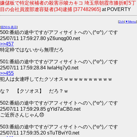
嫌儲板で特定候補者の殺害示唆カキコ 埼玉県朝霞市膝折町5丁
目の会社員渡部遼容疑者(34)逮捕 [377482965]
at POVERTY
[
2ch
|
▼Menu
]
[
前50を表示
]
500:番組の途中ですがアフィサイトへの＼(^o^)／です
25/07/11 17:59:27.80 yZ6unqg00.net
>>457
特定枠ではないから無理だろ
501:番組の途中ですがアフィサイトへの＼(^o^)／です
25/07/11 17:59:28.84 IwlaHq7y0.net
>>455
犯人は女連呼してたクソオスｗｗｗｗｗｗｗｗｗｗ
な？ 【クソオス】 だろ？ｗ
502:番組の途中ですがアフィサイトへの＼(^o^)／です
25/07/11 17:59:29.85 gYld7aCB0.net
ご近所さんじゃん😞
503:番組の途中ですがアフィサイトへの＼(^o^)／です
25/07/11 17:59:35.20 sTuTBviY0.net