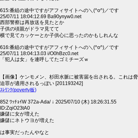
615:番組の途中ですがアフィサイトへの＼(^o^)／です
25/07/11 18:04:12.69 Ba90ynyw0.net
西部警察は再放送を見たとか
子供の頃親がドラマ見てて
横で見てカッケーとか子供心に思ったのかもしれんな
616:番組の途中ですがアフィサイトへの＼(^o^)／です
25/07/11 18:04:13.03 i/O0hBzc0.net
「犯人は女」を連呼してたゴミチーズｗ
【画像】ケンモメン、杉田水脈に被害届を出される。これは脅
迫罪が適用されるっぽい [201193242]
ｽﾚﾘﾝｸ(poverty板)
852 ﾜｯﾁｮｲW 372a-Ada/ ↓ 2025/07/10 (木) 18:26:31.55
ID:ZqiO23tA0
嫌儲に女が増えた
嫌儲にネトウヨが増えた
は事実だったんやなと