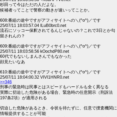
杉田って今はただの人だよな。
候補者ってことで警察の動きが速いってことか。
608:番組の途中ですがアフィサイトへの＼(^o^)／です
25/07/11 18:03:57.04 ILuB0brc0.net
流石にソッコー保釈されてるんじゃないの？これで3日とか勾
留されんの？
609:番組の途中ですがアフィサイトへの＼(^o^)／です
25/07/11 18:03:58.56 kOochdP80.net
60代でもないしまんさんでもなかった
顔見たいなあ
610:番組の途中ですがアフィサイトへの＼(^o^)／です
25/07/11 18:04:00.32 VlVl1HNR0.net
>>346
刑事の緊急時は民事とはスピードもハードルも全く異なる
実際に切迫した危険がある場合、緊急時の任意開示（刑訴法
197条2項）が適用される
切迫した危険があるとき、令状を待たずに、任意で捜査機関に
情報提供することが可能