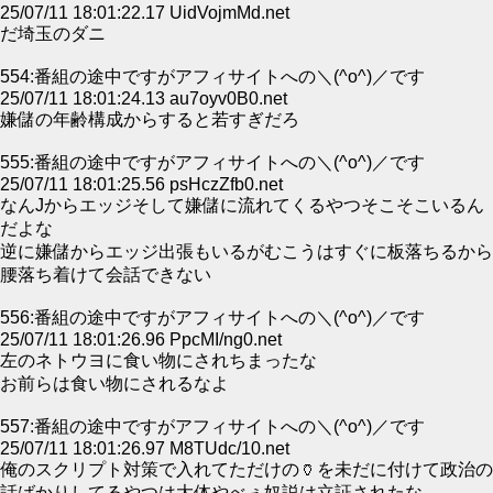
25/07/11 18:01:22.17 UidVojmMd.net
だ埼玉のダニ
554:番組の途中ですがアフィサイトへの＼(^o^)／です
25/07/11 18:01:24.13 au7oyv0B0.net
嫌儲の年齢構成からすると若すぎだろ
555:番組の途中ですがアフィサイトへの＼(^o^)／です
25/07/11 18:01:25.56 psHczZfb0.net
なんJからエッジそして嫌儲に流れてくるやつそこそこいるん
だよな
逆に嫌儲からエッジ出張もいるがむこうはすぐに板落ちるから
腰落ち着けて会話できない
556:番組の途中ですがアフィサイトへの＼(^o^)／です
25/07/11 18:01:26.96 PpcMI/ng0.net
左のネトウヨに食い物にされちまったな
お前らは食い物にされるなよ
557:番組の途中ですがアフィサイトへの＼(^o^)／です
25/07/11 18:01:26.97 M8TUdc/10.net
俺のスクリプト対策で入れてただけの🏺を未だに付けて政治の
話ばかりしてるやつは大体やべぇ奴説は立証されたな