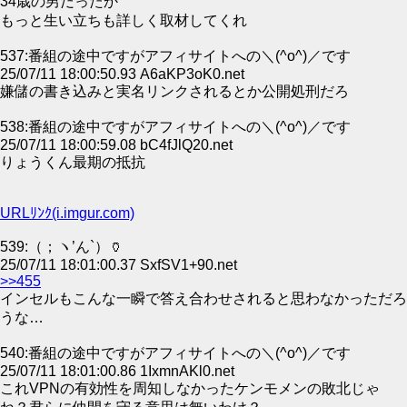
34歳の男だったか
もっと生い立ちも詳しく取材してくれ
537:番組の途中ですがアフィサイトへの＼(^o^)／です
25/07/11 18:00:50.93 A6aKP3oK0.net
嫌儲の書き込みと実名リンクされるとか公開処刑だろ
538:番組の途中ですがアフィサイトへの＼(^o^)／です
25/07/11 18:00:59.08 bC4fJlQ20.net
りょうくん最期の抵抗
URLﾘﾝｸ(i.imgur.com)
539:（；ヽ’ん`）🏺
25/07/11 18:01:00.37 SxfSV1+90.net
>>455
インセルもこんな一瞬で答え合わせされると思わなかっただろ
うな…
540:番組の途中ですがアフィサイトへの＼(^o^)／です
25/07/11 18:01:00.86 1IxmnAKl0.net
これVPNの有効性を周知しなかったケンモメンの敗北じゃ