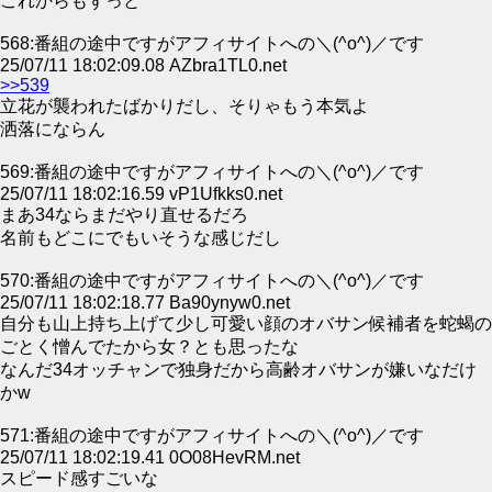
これからもずっと
568:番組の途中ですがアフィサイトへの＼(^o^)／です
25/07/11 18:02:09.08 AZbra1TL0.net
>>539
立花が襲われたばかりだし、そりゃもう本気よ
洒落にならん
569:番組の途中ですがアフィサイトへの＼(^o^)／です
25/07/11 18:02:16.59 vP1Ufkks0.net
まあ34ならまだやり直せるだろ
名前もどこにでもいそうな感じだし
570:番組の途中ですがアフィサイトへの＼(^o^)／です
25/07/11 18:02:18.77 Ba90ynyw0.net
自分も山上持ち上げて少し可愛い顔のオバサン候補者を蛇蝎の
ごとく憎んでたから女？とも思ったな
なんだ34オッチャンで独身だから高齢オバサンが嫌いなだけ
かw
571:番組の途中ですがアフィサイトへの＼(^o^)／です
25/07/11 18:02:19.41 0O08HevRM.net
スピード感すごいな