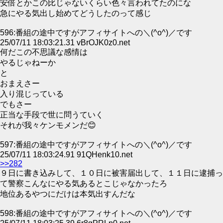
安倍とかこの比じゃないくらい色々言われてたのにな
急にやる気出し始めてどうしたのって感じ
596:番組の途中ですがアフィサイトへの＼(^o^)／です
25/07/11 18:03:21.31 vBrOJK0z0.net
何だこの不思議な感情は
やるじゃねーか
と
おまえさー
入り混じっている
でもさー
正当な手段で世に問うていく
それが我々ケンモメンだ😊
597:番組の途中ですがアフィサイトへの＼(^o^)／です
25/07/11 18:03:24.91 91QHenk10.net
>>282
９日に書き込みして、１０日に被害届出して、１１日に逮捕っ
て警察こんなにやる気あるとこじゃなかったろ
地位あるやつにだけは本気出すんだな
598:番組の途中ですがアフィサイトへの＼(^o^)／です