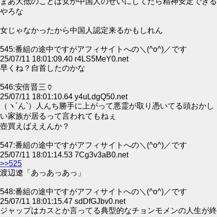
まあ大抵のことは女か中国人のせいにしてたら精神安定できる
やろな
女じゃなかったから中国人認定来るかもしれん
545:番組の途中ですがアフィサイトへの＼(^o^)／です
25/07/11 18:01:09.40 r4LS5MeY0.net
早くね？自首したのかな
546:安倍晋三🏺
25/07/11 18:01:10.64 y4uLdgQ50.net
（ヽ´ん`）人んち勝手に上がって悪霊が取り憑いてる頭おかし
い家族が居るって言われてもねぇ
壺買えばええんか？
547:番組の途中ですがアフィサイトへの＼(^o^)／です
25/07/11 18:01:14.53 7Cg3v3aB0.net
>>525
渡辺遼「あっあっあっ」
548:番組の途中ですがアフィサイトへの＼(^o^)／です
25/07/11 18:01:15.47 sdDfGJbv0.net
ジャップはカスとか言ってる典型的なチョンモメンの人生が終