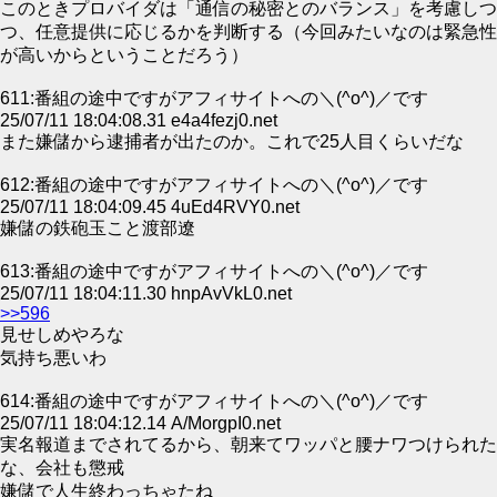
このときプロバイダは「通信の秘密とのバランス」を考慮しつ
つ、任意提供に応じるかを判断する（今回みたいなのは緊急性
が高いからということだろう）
611:番組の途中ですがアフィサイトへの＼(^o^)／です
25/07/11 18:04:08.31 e4a4fezj0.net
また嫌儲から逮捕者が出たのか。これで25人目くらいだな
612:番組の途中ですがアフィサイトへの＼(^o^)／です
25/07/11 18:04:09.45 4uEd4RVY0.net
嫌儲の鉄砲玉こと渡部遼
613:番組の途中ですがアフィサイトへの＼(^o^)／です
25/07/11 18:04:11.30 hnpAvVkL0.net
>>596
見せしめやろな
気持ち悪いわ
614:番組の途中ですがアフィサイトへの＼(^o^)／です
25/07/11 18:04:12.14 A/MorgpI0.net
実名報道までされてるから、朝来てワッパと腰ナワつけられた
な、会社も懲戒
嫌儲で人生終わっちゃたね