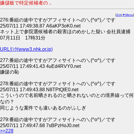
嫌儲板で特定候補者の ..
[
2ch
|
▼Menu
]
276:番組の途中ですがアフィサイトへの＼(^o^)／です
25/07/11 17:49:38.87 A6aKP3oK0.net
ネット上で参院選候補者の殺害ほのめかした疑い 会社員逮捕
07月11日 17時31分
URLﾘﾝｸ(www3.nhk.or.jp)
277:番組の途中ですがアフィサイトへの＼(^o^)／です
25/07/11 17:49:41.43 4uEd4RVY0.net
嫌儲の恥
278:番組の途中ですがアフィサイトへの＼(^o^)／です
25/07/11 17:49:43.88 N8TPtQlE0.net
こういうので名前晒されるのと晒されないのとの境界線って何
なの？
同じような案件でも違いあるのがふしぎ
279:番組の途中ですがアフィサイトへの＼(^o^)／です
25/07/11 17:49:47.68 7sBPzHoJ0.net
>>228