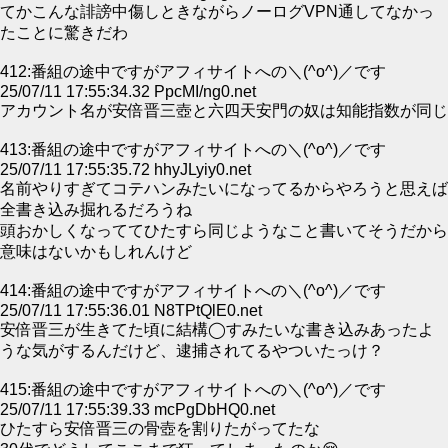
てかこんな誹謗中傷しときながらノーログVPN通してなかっ
たことに驚きだわ
412:番組の途中ですがアフィサイトへの＼(^o^)／です
25/07/11 17:55:34.32 PpcMI/ng0.net
アカウント名が安倍晋三壺と六四天安門の奴は知能指数が同じ
413:番組の途中ですがアフィサイトへの＼(^o^)／です
25/07/11 17:55:35.72 hhyJLyiy0.net
名前やりすぎてコテハンみたいになってるからやろうと思えば
全書き込み掘れるだろうね
頭おかしくなっててひたすら同じようなこと書いてそうだから
意味はないかもしれんけど
414:番組の途中ですがアフィサイトへの＼(^o^)／です
25/07/11 17:55:36.01 N8TPtQlE0.net
安倍晋三が生きてた頃に結構◯すみたいな書き込みあったよ
うな気がするんだけど、逮捕されてるやついたっけ？
415:番組の途中ですがアフィサイトへの＼(^o^)／です
25/07/11 17:55:39.33 mcPgDbHQ0.net
ひたすら安倍晋三の骨壺を割りたがってたな