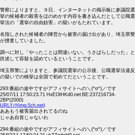
警察によりますと、９日、インターネットの掲示板に参議院選
挙の候補者の殺害をほのめかす内容を書き込んだとして公職選
挙法の「選挙の自由妨害」の疑いがもたれています。
名指しされた候補者の陣営から被害の届け出があり、埼玉県警
が捜査していました。
調べに対し「やったことは間違いない。うさばらしだった」と
供述して容疑を認めているということです。
埼玉県警によりますと、参議院選挙の公示後、公職選挙法違反
の疑いでの検挙は全国で初めてだということです。
293:番組の途中ですがアフィサイトへの＼(^o^)／です
25/07/11 17:50:23.71 HxEOlHKd0.net BE:237216734-
2BP(2000)
URLﾘﾝｸ(img.5ch.net)
ああもう被害届出されてるのね
じゃあ自首じゃないわ
294:番組の途中ですがアフィサイトへの＼(^o^)／です