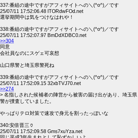
337:番組の途中ですがアフィサイトへの＼(^o^)／です
25/07/11 17:52:06.48 ITORdwFOd.net
選挙期間中は気をつけなはれや！
338:番組の途中ですがアフィサイトへの＼(^o^)／です
25/07/11 17:52:07.97 BmDdXDBC0.net
>>304
同意
会社員なのにスゲェ可哀想
山口県警と埼玉県警死ね
339:番組の途中ですがアフィサイトへの＼(^o^)／です
25/07/11 17:52:09.15 32xbTVJ70.net
>>274
> 名指しされた候補者の陣営から被害の届け出があり、埼玉県
警が捜査していました。
やっぱりテロ対策で速攻で身元を割ったっぽいな
340:安倍晋三🏺
25/07/11 17:52:09.58 Gms7xuYza.net
同じ平成3年生まれとして恥ずかしいよ