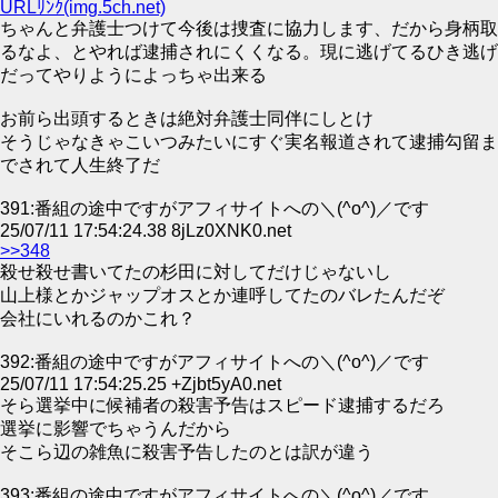
URLﾘﾝｸ(img.5ch.net)
ちゃんと弁護士つけて今後は捜査に協力します、だから身柄取
るなよ、とやれば逮捕されにくくなる。現に逃げてるひき逃げ
だってやりようによっちゃ出来る
お前ら出頭するときは絶対弁護士同伴にしとけ
そうじゃなきゃこいつみたいにすぐ実名報道されて逮捕勾留ま
でされて人生終了だ
391:番組の途中ですがアフィサイトへの＼(^o^)／です
25/07/11 17:54:24.38 8jLz0XNK0.net
>>348
殺せ殺せ書いてたの杉田に対してだけじゃないし
山上様とかジャップオスとか連呼してたのバレたんだぞ
会社にいれるのかこれ？
392:番組の途中ですがアフィサイトへの＼(^o^)／です
25/07/11 17:54:25.25 +Zjbt5yA0.net
そら選挙中に候補者の殺害予告はスピード逮捕するだろ
選挙に影響でちゃうんだから
そこら辺の雑魚に殺害予告したのとは訳が違う
393:番組の途中ですがアフィサイトへの＼(^o^)／です