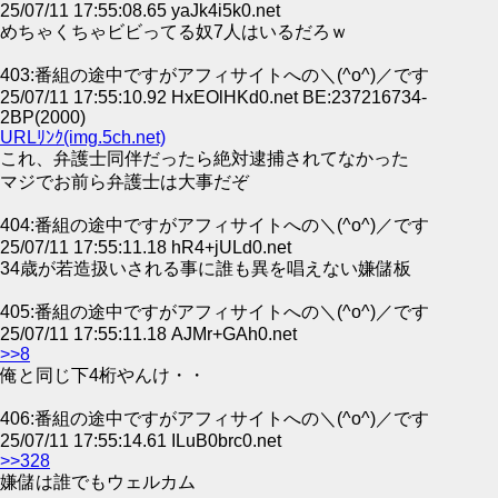
25/07/11 17:55:08.65 yaJk4i5k0.net
めちゃくちゃビビってる奴7人はいるだろｗ
403:番組の途中ですがアフィサイトへの＼(^o^)／です
25/07/11 17:55:10.92 HxEOlHKd0.net BE:237216734-
2BP(2000)
URLﾘﾝｸ(img.5ch.net)
これ、弁護士同伴だったら絶対逮捕されてなかった
マジでお前ら弁護士は大事だぞ
404:番組の途中ですがアフィサイトへの＼(^o^)／です
25/07/11 17:55:11.18 hR4+jULd0.net
34歳が若造扱いされる事に誰も異を唱えない嫌儲板
405:番組の途中ですがアフィサイトへの＼(^o^)／です
25/07/11 17:55:11.18 AJMr+GAh0.net
>>8
俺と同じ下4桁やんけ・・
406:番組の途中ですがアフィサイトへの＼(^o^)／です
25/07/11 17:55:14.61 ILuB0brc0.net
>>328
嫌儲は誰でもウェルカム