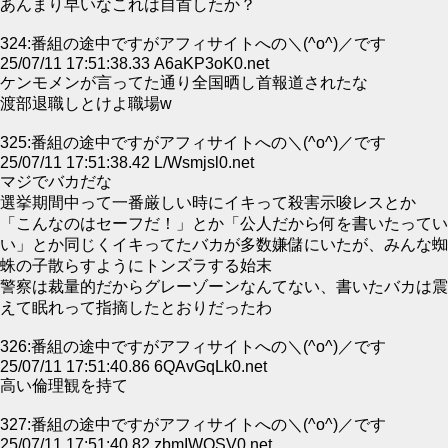
あんまり早いなこれは自首したか？
324:番組の途中ですがアフィサイトへの＼(^o^)／です
25/07/11 17:51:38.33 A6aKP3oK0.net
ケンモメンが言ってた通り全国晒し首報道されたな
渡部退職しとけよ職場w
325:番組の途中ですがアフィサイトへの＼(^o^)／です
25/07/11 17:51:38.42 L/Wsmjsl0.net
マジでバカだな
選挙期間中って一番厳しい時にイキって殺害示唆レスとか
「こんなのはセーフだ！」とか「公人だから何を書いたってい
い」とか同じくイキってたバカが多数嫌儲にいたが、みんな蜘
蛛の子散らすようにトンズラする始末
警察は裁量的だからグレーゾーンなんてない、書いたバカは震
えて眠れって指摘したとおりだったわ
326:番組の途中ですがアフィサイトへの＼(^o^)／です
25/07/11 17:51:40.86 6QAvGqLk0.net
高い倫理観を持て
327:番組の途中ですがアフィサイトへの＼(^o^)／です
25/07/11 17:51:40.82 zbmIWOSV0.net